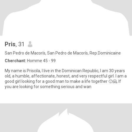
Pris
, 31
San Pedro de Macorís, San Pedro de Macorís, Rep.Dominicaine
Cherchant:
Homme 45 - 99
My name is Priscila, I live in the Dominican Republic, I am 30 years
old, a humble, affectionate, honest, and very respectful girl. I am a
good girl looking for a good man to make a life together 🙂🤗, If
you are looking for something serious and wan