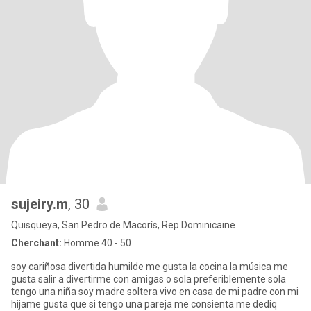
sujeiry.m
, 30
Quisqueya, San Pedro de Macorís, Rep.Dominicaine
Cherchant:
Homme 40 - 50
soy cariñosa divertida humilde me gusta la cocina la música me
gusta salir a divertirme con amigas o sola preferiblemente sola
tengo una niña soy madre soltera vivo en casa de mi padre con mi
hijame gusta que si tengo una pareja me consienta me dediq