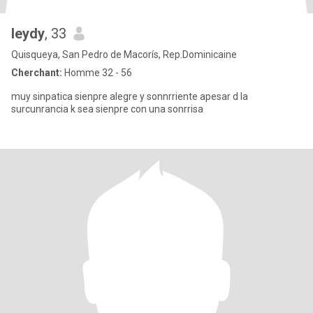
leydy
, 33
Quisqueya, San Pedro de Macorís, Rep.Dominicaine
Cherchant:
Homme 32 - 56
muy sinpatica sienpre alegre y sonnrriente apesar d la
surcunrancia k sea sienpre con una sonrrisa