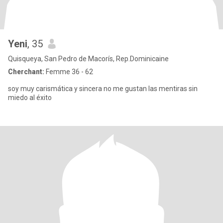
Yeni
, 35
Quisqueya, San Pedro de Macorís, Rep.Dominicaine
Cherchant:
Femme 36 - 62
soy muy carismática y sincera no me gustan las mentiras sin
miedo al éxito