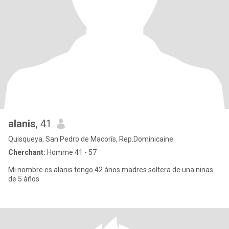
alanis
, 41
Quisqueya, San Pedro de Macorís, Rep.Dominicaine
Cherchant:
Homme 41 - 57
Mi nombre es alanis tengo 42 ànos madres soltera de una ninas
de 5 àn̈os