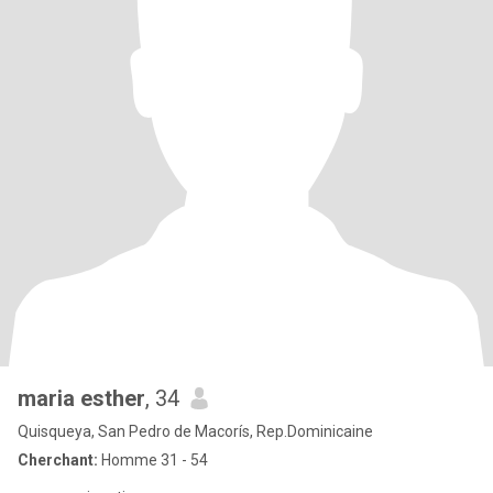
maria esther
, 34
Quisqueya, San Pedro de Macorís, Rep.Dominicaine
Cherchant:
Homme 31 - 54