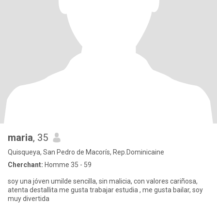
maria
, 35
Quisqueya, San Pedro de Macorís, Rep.Dominicaine
Cherchant:
Homme 35 - 59
soy una jóven umilde sencilla, sin malicia, con valores cariñosa,
atenta destallita me gusta trabajar estudia , me gusta bailar, soy
muy divertida