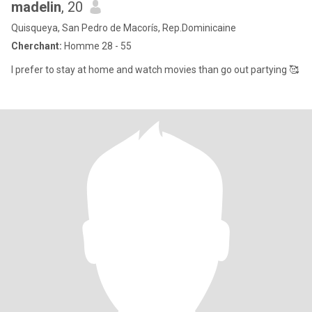
madelin
, 20
Quisqueya, San Pedro de Macorís, Rep.Dominicaine
Cherchant:
Homme 28 - 55
I prefer to stay at home and watch movies than go out partying 🥰