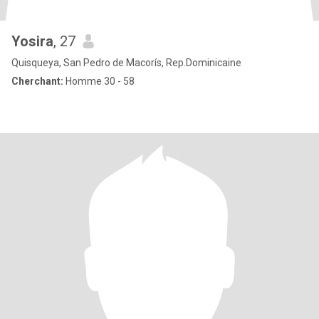
Yosira
, 27
Quisqueya, San Pedro de Macorís, Rep.Dominicaine
Cherchant:
Homme 30 - 58