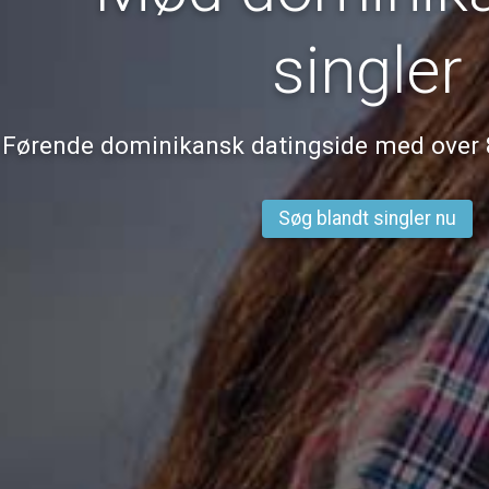
singler
Førende dominikansk datingside med ove
Søg blandt singler nu