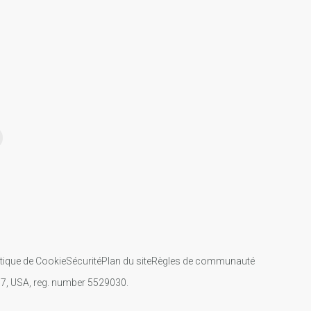
itique de Cookie
Sécurité
Plan du site
Règles de communauté
107, USA, reg. number 5529030.