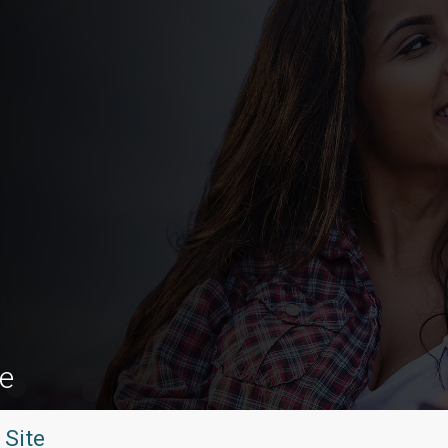
te
 Site