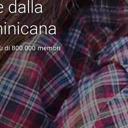
e dalla
inicana
più di 800.000 membri