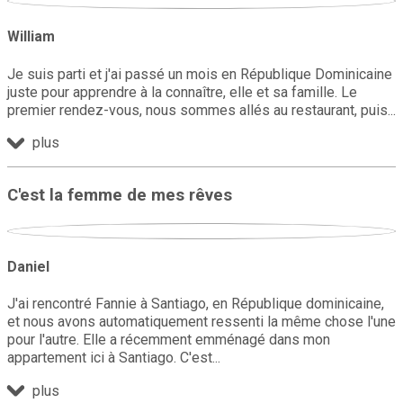
William
Je suis parti et j'ai passé un mois en République Dominicaine
juste pour apprendre à la connaître, elle et sa famille. Le
premier rendez-vous, nous sommes allés au restaurant, puis
plus
C'est la femme de mes rêves
Daniel
J'ai rencontré Fannie à Santiago, en République dominicaine,
et nous avons automatiquement ressenti la même chose l'une
pour l'autre. Elle a récemment emménagé dans mon
appartement ici à Santiago. C'est
plus