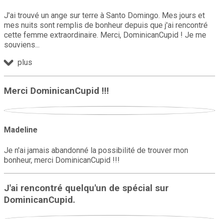
J'ai trouvé un ange sur terre à Santo Domingo. Mes jours et
mes nuits sont remplis de bonheur depuis que j'ai rencontré
cette femme extraordinaire. Merci, DominicanCupid ! Je me
souviens
plus
Merci DominicanCupid !!!
Madeline
Je n'ai jamais abandonné la possibilité de trouver mon
bonheur, merci DominicanCupid !!!
J'ai rencontré quelqu'un de spécial sur
DominicanCupid.