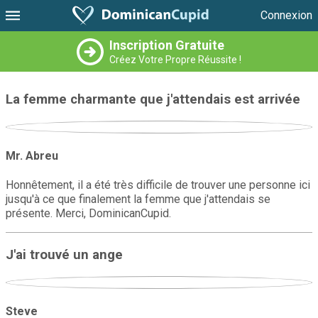
Connexion
Inscription Gratuite
Créez Votre Propre Réussite !
La femme charmante que j'attendais est arrivée
Mr. Abreu
Honnêtement, il a été très difficile de trouver une personne ici
jusqu'à ce que finalement la femme que j'attendais se
présente. Merci, DominicanCupid.
J'ai trouvé un ange
Steve