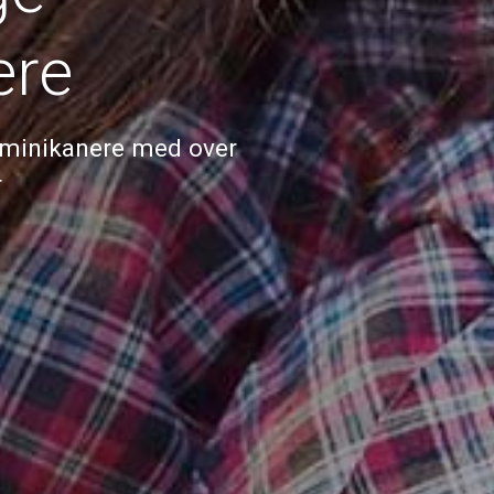
ere
ominikanere med over
r