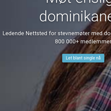
dominikan
Ledende Nettsted for stevnemøter med d
800 000+ medlemme
Let blant single nå