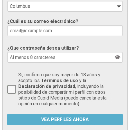
¿Cuál es su correo electrónico?
¿Que contraseña desea utilizar?
Sí, confirmo que soy mayor de 18 años y
acepto los
Términos de uso
y la
Declaración de privacidad
, incluyendo la
posibilidad de compartir mi perfil con otros
sitios de Cupid Media (puedo cancelar esta
opción en cualquier momento).