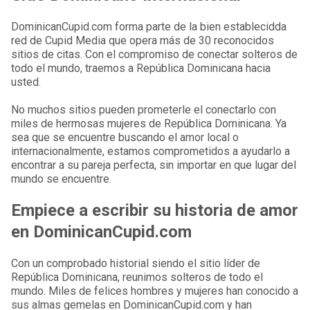
DominicanCupid.com forma parte de la bien establecidda
red de Cupid Media que opera más de 30 reconocidos
sitios de citas. Con el compromiso de conectar solteros de
todo el mundo, traemos a República Dominicana hacia
usted.
No muchos sitios pueden prometerle el conectarlo con
miles de hermosas mujeres de República Dominicana. Ya
sea que se encuentre buscando el amor local o
internacionalmente, estamos comprometidos a ayudarlo a
encontrar a su pareja perfecta, sin importar en que lugar del
mundo se encuentre.
Empiece a escribir su historia de amor
en DominicanCupid.com
Con un comprobado historial siendo el sitio líder de
República Dominicana, reunimos solteros de todo el
mundo. Miles de felices hombres y mujeres han conocido a
sus almas gemelas en DominicanCupid.com y han