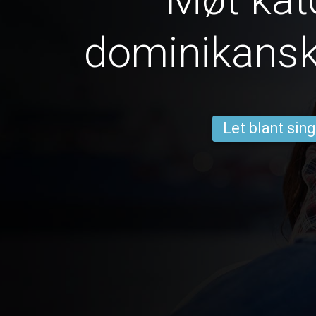
dominikansk
Let blant sing