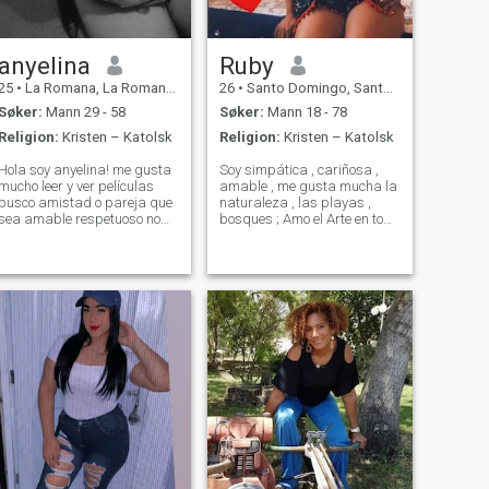
anyelina
Ruby
25
•
La Romana, La Romana, Den Dominikanske Rep.
26
•
Santo Domingo, Santo Domingo, Den Dominikanske Rep.
Søker:
Mann 29 - 58
Søker:
Mann 18 - 78
Religion:
Kristen – Katolsk
Religion:
Kristen – Katolsk
Hola soy anyelina! me gusta
Soy simpática , cariñosa ,
mucho leer y ver películas
amable , me gusta mucha la
busco amistad o pareja que
naturaleza , las playas ,
sea amable respetuoso no
bosques ; Amo el Arte en todo
me gusta que me agan
aspecto de la palabra , soy
perder el tiempo ni tampoco
muy soñadora , empática ,
yo acerlo con otra persona ya
lucho por mi niña la cual es
que es muy valioso tengo 23
mi luz y la cual amo y cuido
años y tengo muy claro lo que
sobre todas las cosas .
quiero