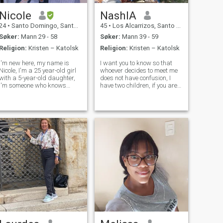
Nicole
NashlA
24
•
Santo Domingo, Santo Domingo, Den Dominikanske Rep.
45
•
Los Alcarrizos, Santo Domingo, Den Dominikanske Rep.
Søker:
Mann 29 - 58
Søker:
Mann 39 - 59
Religion:
Kristen – Katolsk
Religion:
Kristen – Katolsk
I'm new here, my name is
I want you to know so that
Nicole, I'm a 25 year-old girl
whoever decides to meet me
with a 5-year-old daughter,
does not have confusion, I
I'm someone who knows
have two children, if you are
what she wants in life, I'm
not interested in a woman
not looking for games or bad
with children, it is better not
times, I'm someone who
to write to me so that you do
knows what she wants, I'm
not waste time and I do not
loving, affectionate and loyal
waste time either. Luck
to thos