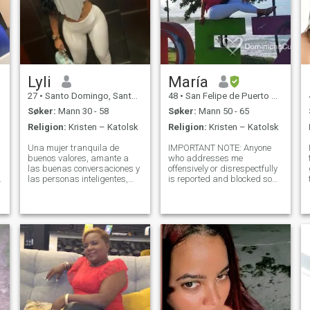
Lyli
María
27
•
Santo Domingo, Santo Domingo, Den Dominikanske Rep.
48
•
San Felipe de Puerto Plata, Puerto Plata, Den Dominikanske R...
Søker:
Mann 30 - 58
Søker:
Mann 50 - 65
Religion:
Kristen – Katolsk
Religion:
Kristen – Katolsk
Una mujer tranquila de
IMPORTANT NOTE: Anyone
buenos valores, amante a
who addresses me
las buenas conversaciones y
offensively or disrespectfully
las personas inteligentes,
is reported and blocked so
a
fluyó con vibras positivas y
that it is clear that not ALL of
buenas personas a mi
us who enter this page are
alrededor, diría que honesta
looking for fun or are
y inteligente y muy amable ,
prostitutes, if what you are
suelo ser simpática
looking for is fun, go to a
divertida, cariño
night club a