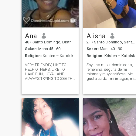
Ana
Alisha
48
•
Santo Domingo, Distrito Nacional, Den Dominikanske Rep.
21
•
Santo Domingo, Santo Domingo, Den Dominikanske Rep.
Søker:
Mann 45 - 60
Søker:
Mann 40 - 90
Religion:
Kristen – Katolsk
Religion:
Kristen – Katolsk
VERY FRIENDLY, LIKE TO
Soy una mujer dominicana,
HELP OTHERS, LIKE TO
femenina, segura de mí
HAVE FUN, LOYAL AND
misma y muy cariñosa. Me
ALWAYS TRYING TO SEE THE
gusta cuidar mi imagen, mi
THINGS IN A VERY POSITIVE
energía y disfrutar de la vid
WAY. I ALWAYS TRY TO
sin complicaciones. Valoro la
AVOID PROBLEMS OR ISUES
honestidad, el respeto y la
WITH PEOPLE CAUSE I
buena conversación. Me
DONT LIKE TO BE MAD AT
considero dominante pero
ANYONE. EASY GOING, LOVE
tierna, sé l
OUTDOORS, GO CAMPING,