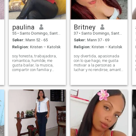
paulina
Britney
55
•
Santo Domingo, Santo Domingo, Den Dominikanske Rep.
37
•
Santo Domingo, Santo Domingo, Den Dominikanske Rep.
Søker:
Mann 52 - 65
Søker:
Mann 37 - 69
Religion:
Kristen – Katolsk
Religion:
Kristen – Katolsk
soy honesta, trabajadora,
soy divertida, apasionada
romantica, humilde, me
con lo que hago, me gusta
gusta bailar, la musica,
motivar a la personas a
compartir con familia y
luchar y no rendirse, amante
amigos,cariñosa, pero odio
a la vida, no me gustan las
las mentiras. cuando tengo
injusticia, trabajadora ,me
pareja me entrego por
gusta ayudar a los
completo por eso cuido mi
necesitados, bondadosa,
corazon, no busco ni
muy amistosa y sobre todo
millonario ni tampoco quien
protectora de los in
m