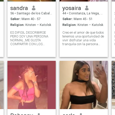
sandra
yosaira
56
•
Santiago de los Caballeros, Santiago, Den Dominikanske Rep.
44
•
Constanza, La Vega, Den Dominikanske Rep.
Søker:
Mann 40 - 57
Søker:
Mann 45 - 51
Religion:
Kristen – Katolsk
Religion:
Kristen – Katolsk
ES DIFISIL DESCRIBIRSE
Creo en el amor de que todos
PERO SOY UNA PERSONA
tenemos una oportunidad de
NORMAL ,ME GUSTA
vivir disfrutar una vida
COMPARTIR CON LOS
tranquila con la persona
DEMÁS SALIR DISFRUTAR
adecuada para ti . Sin
DE LA NATURALEZA ,PASAR
drama no juego y tampoco
TIEMPO EN CASA
me pida dinero ni fotos ni
ESCUCHAR MÚSICA ,SOY
video , no estoy en esta
CARIÑOSA INTROVERTIDA
pajina para engañar a
DISFRUTO LO QUE AGO LO
nadie ni que me engañe
DE MAS TE INVITO A QUE LO
DES