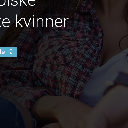
e kvinner
le nå