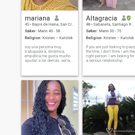
mariana
Altagracia
45
•
Bajos de Haina, San Cristóbal, Den Dominikanske Rep.
48
•
Sabaneta, Santiago Rodríguez, Den Dominikanske Rep.
Søker:
Mann 40 - 58
Søker:
Mann 30 - 75
Religion:
Kristen – Katolsk
Religion:
Kristen – Katolsk
soy una persona muy
If you are just looking to pas
trabajadora, dinámica,
the time, I don't think I am the
empática,me gusta mucho
right person. I am looking for
ayudar a los demás, sería,
a serious relationship
enfocada en lo que quiero
without lies, but above all
muy humanitaria,con mucho
with respect. If you are in tha
sentido de humor ,sensible
stage, write to me. I am a
,me gusta estar bien.
divorced woman who comes
arreglada, perfumada muy
from a humble fami
respetuoso y responsable,
comp