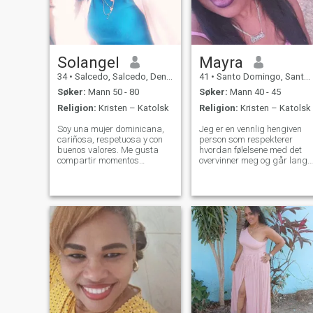
Solangel
Mayra
34
•
Salcedo, Salcedo, Den Dominikanske Rep.
41
•
Santo Domingo, Santo Domingo, Den Dominikanske Rep.
Søker:
Mann 50 - 80
Søker:
Mann 40 - 45
Religion:
Kristen – Katolsk
Religion:
Kristen – Katolsk
Soy una mujer dominicana,
Jeg er en vennlig hengiven
cariñosa, respetuosa y con
person som respekterer
buenos valores. Me gusta
hvordan følelsene med det
compartir momentos
overvinner meg og går langt
tranquilos, conversar, reír y
unna ønsker å danne min
disfrutar de las cosas
egen virksomhet å ha mitt
simples de la vida. Me
eget selskap fly høyt til jeg
encanta cocinar,
kommer dit jeg vil jobbe
especialmente cuando lo
hardt med en partner det er
hago para alguien especial.
veldig spennende å jobbe
Valoro m
med en god visjon inn i
fremtiden