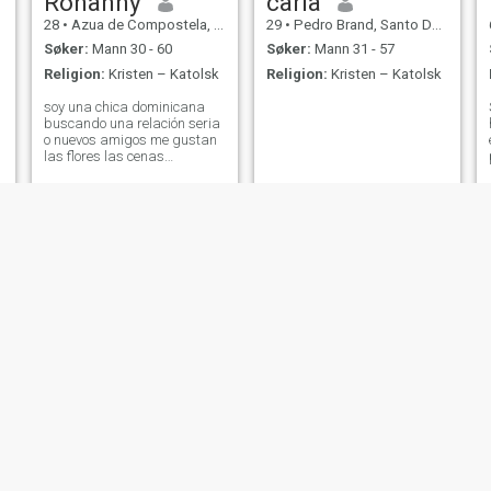
Rohanny
carla
28
•
Azua de Compostela, Azua, Den Dominikanske Rep.
29
•
Pedro Brand, Santo Domingo, Den Dominikanske Rep.
Søker:
Mann 30 - 60
Søker:
Mann 31 - 57
Religion:
Kristen – Katolsk
Religion:
Kristen – Katolsk
soy una chica dominicana
buscando una relación seria
o nuevos amigos me gustan
las flores las cenas
p
románticas la atención me
encanta ser independiente
quiero tener un hijo ya que
aún no tengo si no estás
dispuesto a darme esa
estabilidad ni me escri
Alanis
LatinSweet
30
•
Santo Domingo, Distrito Nacional, Den Dominikanske Rep.
39
•
San Juan de la Maguana, San Juan, Den Dominikanske Rep.