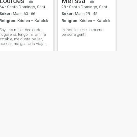
Lourdes
Melissa
64
•
Santo Domingo, Santo Domingo, Den Dominikanske Rep.
28
•
Santo Domingo, Santo Domingo, Den Dominikanske Rep.
Søker:
Mann 60 - 66
Søker:
Mann 29 - 45
Religion:
Kristen – Katolsk
Religion:
Kristen – Katolsk
Soy una mujer dedicada,
tranquila sencilla buena
hogareña, tengo mi familia
persona gentil
estable, me gusta bailar,
asear, me gustaría viajar,
compartir con los demás,
hacer amistades. Si todo
marcha bien en un futuro
conseguir un compañero
alegre, espléndido,
romántico, que me quiera y
NESTE
Jodi
25
•
Santo Domingo, Santo Domingo, Den Dominikanske Rep.