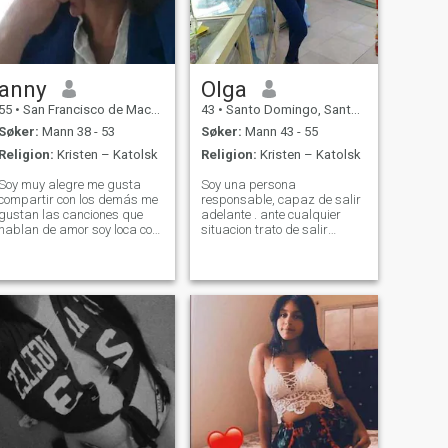
anny
Olga
55
•
San Francisco de Macorís, Duarte, Den Dominikanske Rep.
43
•
Santo Domingo, Santo Domingo, Den Dominikanske Rep.
Søker:
Mann 38 - 53
Søker:
Mann 43 - 55
Religion:
Kristen – Katolsk
Religion:
Kristen – Katolsk
Soy muy alegre me gusta
Soy una persona
compartir con los demás me
responsable, capaz de salir
gustan las canciones que
adelante . ante cualquier
hablan de amor soy loca con
situacion trato de salir
mi merengue mi bachata.me
adelante buscando la mejor
gustan las personas
solucion. Soy una persona
sinceras fieles porque doy lo
alegre, buena compañera,
que pido soy muy fiel soy
sincera. me gusta viajar
amante de la familia y los
conocer otras culturas. me
amigos pues son e
encanta disfrutar al max