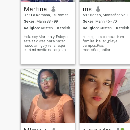
Martina
iris
37
•
La Romana, La Romana, Den Dominikanske Rep.
58
•
Bonao, Monseñor Nouel, Den Dominikanske Rep.
Søker:
Mann 33 - 99
Søker:
Mann 45 - 70
Religion:
Kristen – Katolsk
Religion:
Kristen – Katolsk
Hola soy Martina y. Estoy en
hi me gusta compartir en
este sitio wes para hacer
familia .bailar ,playa
nuevo amigo y ver si aquí
campos,Rios
está mi media naranja 🍊
montañas,bailar
pero mientras tanto voy a
acompañada de la persona
tomar tequila con limón 🍋 y
amada,soy alegre
sal mientras llegue que lo
divertida,me gusta bailar
estoy esperando y por favor
,cosinar ver tv, internet,de
si tienes pareja no pierdan
muy buen humor ,sincera, no
su tie
busco amor por dinero.
busco una pareja, para