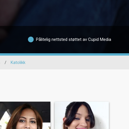
Pålitelig nettsted støttet av Cupid Media
n
/
Katolikk