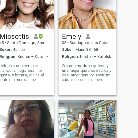
Miosottis
Emely
45
•
Santo Domingo, Santo Domingo, Den Dominikanske Rep.
35
•
Santiago de los Caballeros, Santiago, Den Dominikanske Rep.
Søker:
45 - 55
Søker:
Mann 38 - 68
Religion:
Kristen – Katolsk
Religion:
Kristen – Katolsk
Hola, soy una persona
Soy una madre orgullosa y
tranquila, hogareña, me
una mujer que cree en Dios y
gusta la lectura, el cine, el
en el amor genuino. Disfruto
teatro, la música, me
cuidar de los míos, pero
encanta cocinar, disfruto del
también deseo encontrar a
baile, de la compañía de
alguien con quien compartir
amigos y familiares.
nuevas experiencias,
Buscando a alguien que
complicidad y alegría. Valoro
comparta intereses
la honestidad, el respeto y
similares y valore la familia
las conv
tan