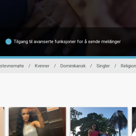
Tilgang til avanserte funksjoner for å sende meldinger
 stevnemøte
/
Kvinner
/
Dominikansk
/
Singler
/
Religio