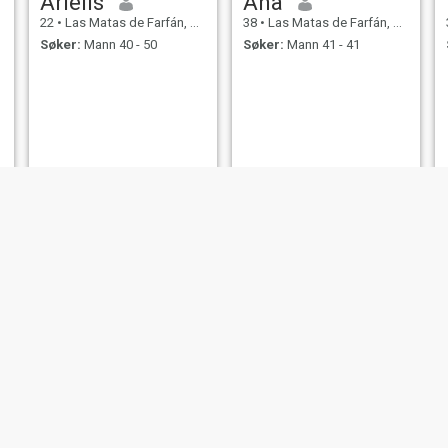
Arielis
Ana
22
•
Las Matas de Farfán, San Juan, Den Dominikanske Rep.
38
•
Las Matas de Farfán, San Juan, Den Dominikanske Rep.
Søker:
Mann 40 - 50
Søker:
Mann 41 - 41
Jolly
Jazmin
32
•
Las Matas de Farfán, La Altagracia, Den Dominikanske Rep.
20
•
Las Matas de Farfán, San Juan, Den Dominikanske Rep.