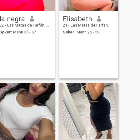
la negra
Elisabeth
32
•
Las Matas de Farfán, San Juan, Den Dominikanske Rep.
21
•
Las Matas de Farfán, San Juan, Den Dominikanske Rep.
Søker:
Mann 35 - 67
Søker:
Mann 26 - 59