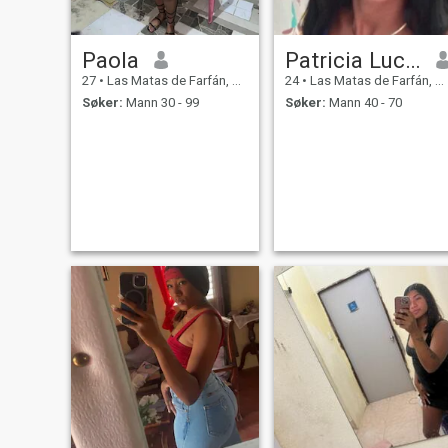
Paola
Patricia Luciano
27
•
Las Matas de Farfán, San Juan, Den Dominikanske Rep.
24
•
Las Matas de Farfán, San Juan, Den Dominikanske Rep.
Søker:
Mann 30 - 99
Søker:
Mann 40 - 70