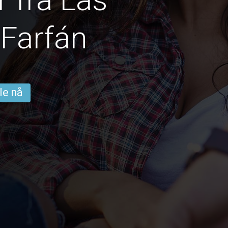
Farfán
le nå