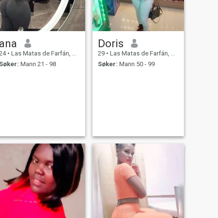
ana
Doris
24
•
Las Matas de Farfán, San Juan, Den Dominikanske Rep.
29
•
Las Matas de Farfán, San Juan, Den Dominikanske Rep.
Søker:
Mann 21 - 98
Søker:
Mann 50 - 99