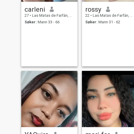
carleni
rossy
27
•
Las Matas de Farfán, San Juan, Den Dominikanske Rep.
22
•
Las Matas de Farfán, San Juan, Den Dominikanske Rep.
Søker:
Mann 33 - 66
Søker:
Mann 31 - 62