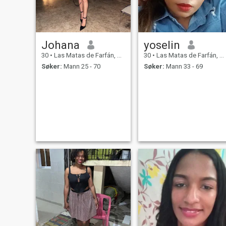
Johana
yoselin
30
•
Las Matas de Farfán, San Juan, Den Dominikanske Rep.
30
•
Las Matas de Farfán, San Juan, Den Dominikanske Rep.
Søker:
Mann 25 - 70
Søker:
Mann 33 - 69