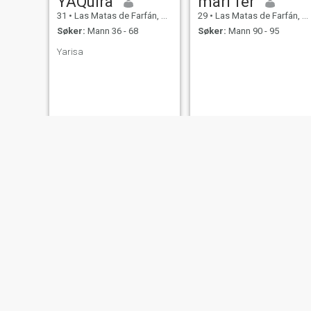
YAQuira
mari fer
31
•
Las Matas de Farfán, San Juan, Den Dominikanske Rep.
29
•
Las Matas de Farfán, San Juan, Den Dominikanske Rep.
Søker:
Mann 36 - 68
Søker:
Mann 90 - 95
Yarisa
Jazmin
LUZ MARIA
20
•
Las Matas de Farfán, San Juan, Den Dominikanske Rep.
40
•
Las Matas de Farfán, San Juan, Den Dominikanske Rep.