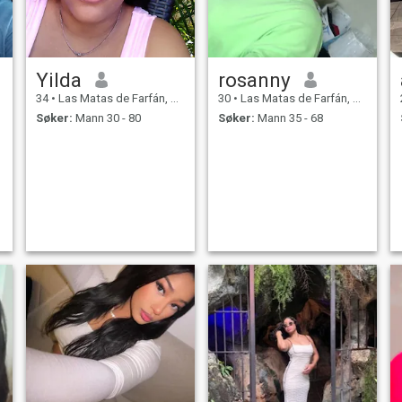
Yilda
rosanny
34
•
Las Matas de Farfán, San Juan, Den Dominikanske Rep.
30
•
Las Matas de Farfán, San Juan, Den Dominikanske Rep.
Søker:
Mann 30 - 80
Søker:
Mann 35 - 68