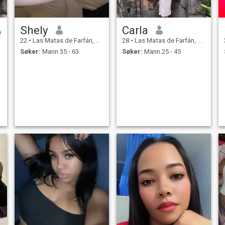
Shely
Carla
22
•
Las Matas de Farfán, San Juan, Den Dominikanske Rep.
28
•
Las Matas de Farfán, San Juan, Den Dominikanske Rep.
Søker:
Mann 35 - 63
Søker:
Mann 25 - 45