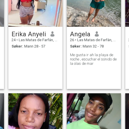
Erika Anyeli
Angela
24
•
Las Matas de Farfán, San Juan, Den Dominikanske Rep.
26
•
Las Matas de Farfán, San Juan, Den Dominikanske Rep.
Søker:
Mann 28 - 57
Søker:
Mann 32 - 78
Me gusta ir ah la playa de
noche , escuchar el sonido de
la olas de mar