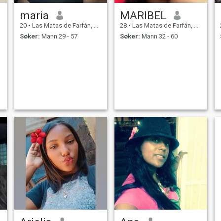
maria
MARIBEL
20
•
Las Matas de Farfán, San Juan, Den Dominikanske Rep.
28
•
Las Matas de Farfán, San Juan, Den Dominikanske Rep.
Søker:
Mann 29 - 57
Søker:
Mann 32 - 60