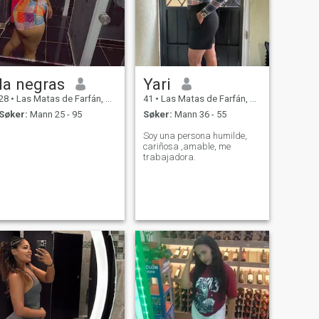
la negras
Yari
28
•
Las Matas de Farfán, San Juan, Den Dominikanske Rep.
41
•
Las Matas de Farfán, San Juan, Den Dominikanske Rep.
Søker:
Mann 25 - 95
Søker:
Mann 36 - 55
Soy una persona humilde,
cariñosa ,amable, me
trabajadora.