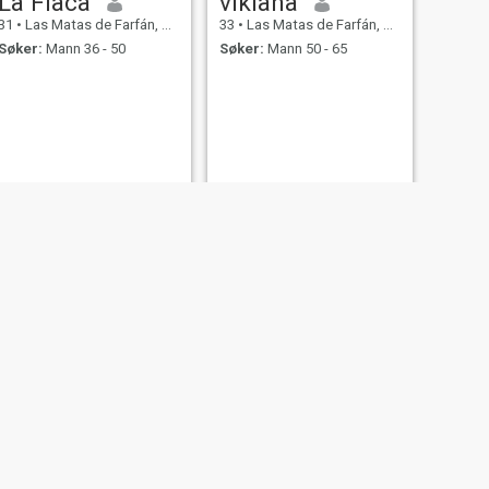
La Flaca
vikiana
31
•
Las Matas de Farfán, San Juan, Den Dominikanske Rep.
33
•
Las Matas de Farfán, San Juan, Den Dominikanske Rep.
Søker:
Mann 36 - 50
Søker:
Mann 50 - 65
NESTE
Guerdi
24
•
Las Matas de Farfán, San Juan, Den Dominikanske Rep.