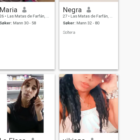
Maria
Negra
26
•
Las Matas de Farfán, San Juan, Den Dominikanske Rep.
27
•
Las Matas de Farfán, San Juan, Den Dominikanske Rep.
Søker:
Mann 30 - 58
Søker:
Mann 32 - 80
Soltera