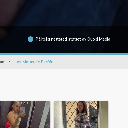
Pålitelig nettsted støttet av Cupid Media
an
/
Las Matas de Farfán