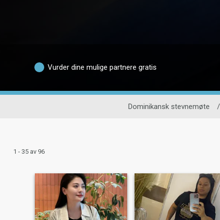
Vurder dine mulige partnere gratis
Dominikansk stevnemøte
/
1 - 35 av 96