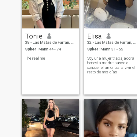
Tonie
Elisa
38
•
Las Matas de Farfán, San Juan, Den Dominikanske Rep.
32
•
Las Matas de Farfán, San Juan, Den Dominikanske Rep.
Søker:
Mann 44 - 74
Søker:
Mann 31 - 55
The real me
Soy una mujer trabajadora
honesta madre búscalo
conocer el amor para vivir el
resto de mis días