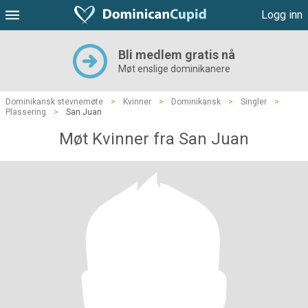
Logg inn
Bli medlem gratis nå
Møt enslige dominikanere
Dominikansk stevnemøte
>
Kvinner
>
Dominikansk
>
Singler
>
Plassering
>
San Juan
Møt Kvinner fra San Juan