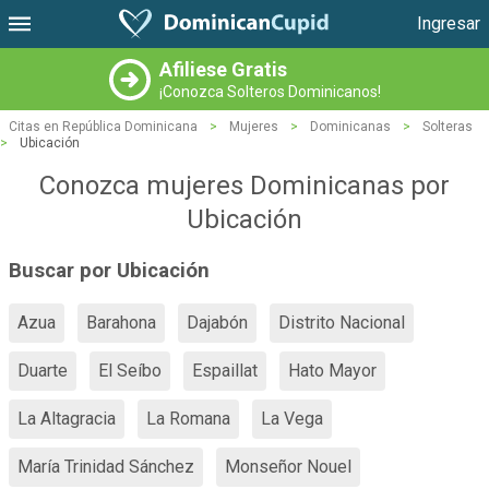
Ingresar
Afiliese Gratis
¡Conozca Solteros Dominicanos!
Citas en República Dominicana
>
Mujeres
>
Dominicanas
>
Solteras
>
Ubicación
Conozca mujeres Dominicanas por
Ubicación
Buscar por Ubicación
Azua
Barahona
Dajabón
Distrito Nacional
Duarte
El Seíbo
Espaillat
Hato Mayor
La Altagracia
La Romana
La Vega
María Trinidad Sánchez
Monseñor Nouel