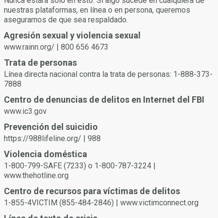
consentimiento verbal y afirmativa puede ayudarlos a usted y
Nunca estará solo en esto. Si algo sucede en cualquiera de
a su pareja a comprender y respetar los límites del otro.
nuestras plataformas, en línea o en persona, queremos
Usted o su pareja pueden retirar el consentimiento en
asegurarnos de que sea respaldado.
cualquier momento. No continúe si su pareja parece incómoda
Agresión sexual y violencia sexual
o insegura o no puede dar su consentimiento debido a los
www.rainn.org/ | 800 656 4673
efectos de las drogas o el alcohol.
Trata de personas
Línea directa nacional contra la trata de personas: 1-888-373-
7888
Centro de denuncias de delitos en Internet del FBI
www.ic3.gov
Prevención del suicidio
https://988lifeline.org/ | 988
Violencia doméstica
1-800-799-SAFE (7233) o 1-800-787-3224 |
www.thehotline.org
Centro de recursos para víctimas de delitos
1-855-4VICTIM (855-484-2846) | www.victimconnect.org