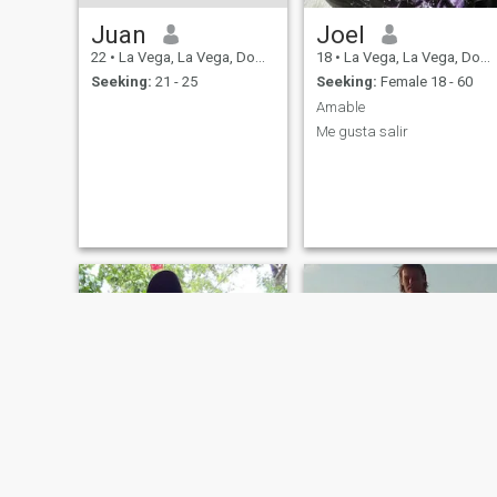
Juan
Joel
22
•
La Vega, La Vega, Dominican Republic
18
•
La Vega, La Vega, Dominican Republic
Seeking:
21 - 25
Seeking:
Female 18 - 60
Amable
Me gusta salir