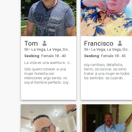
Tom
Francisco
50
•
La Vega, La Vega, Dominican Republic
36
•
La Vega, La Vega, Dominican Republic
Seeking:
Female 18 - 40
Seeking:
Female 18 - 45
La vida es una aventura.. no un viaje organizado.
soy cariñoso, detallista,
Solo quiero conocer a una
tierno, sé cocinar, se como
mujer honesta con
tratar a una mujer en todos
intenciones algo seriös. no
los sentidos. se cuando
soy el hombre perfecto. soy
necesitan algo. creo que hay
un buen hombre se respetar
que enamorar a esa pareja
amar y cuidar su demas con
cada día, porque creo que
los pies en la tierra. no me
toda mujer lo merece. Me
gusta los juegos. no soy un
preocupo mucho: por su
nino para jugar ni perder
salud, por si e
tiempo. Vivo