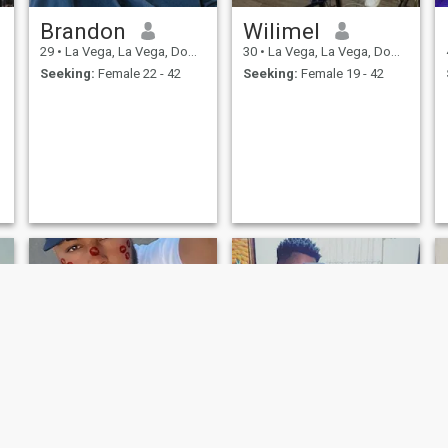
Brandon
Wilimel
29
•
La Vega, La Vega, Dominican Republic
30
•
La Vega, La Vega, Dominican Republic
Seeking:
Female 22 - 42
Seeking:
Female 19 - 42