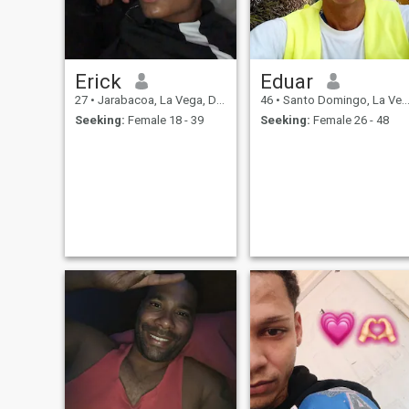
Erick
Eduar
27
•
Jarabacoa, La Vega, Dominican Republic
46
•
Santo Domingo, La Vega, Dominican Republic
Seeking:
Female 18 - 39
Seeking:
Female 26 - 48