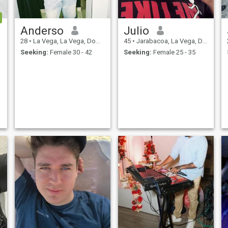
Anderso
Julio
28
•
La Vega, La Vega, Dominican Republic
45
•
Jarabacoa, La Vega, Dominican Republic
Seeking:
Female 30 - 42
Seeking:
Female 25 - 35