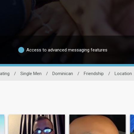
Access to advanced messaging features
ating
/
Single Men
/
Dominican
/
Friendship
/
Location