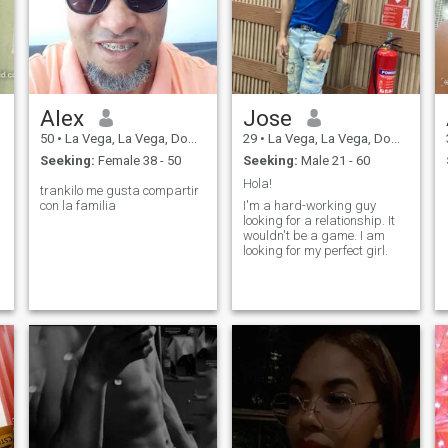
Alex
Jose
50
•
La Vega, La Vega, Dominican Republic
29
•
La Vega, La Vega, Dominican Republic
Seeking:
Female 38 - 50
Seeking:
Male 21 - 60
Hola!
trankilo me gusta compartir
con la familia
I'm a hard-working guy
looking for a relationship. It
wouldn't be a game. I am
looking for my perfect girl.