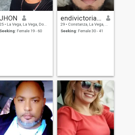
JHON
endivictoriano
25
•
La Vega, La Vega, Dominican Republic
29
•
Constanza, La Vega, Dominican Republic
Seeking:
Female 19 - 60
Seeking:
Female 30 - 41