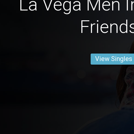
La Vega Men In
Friend
View Singles