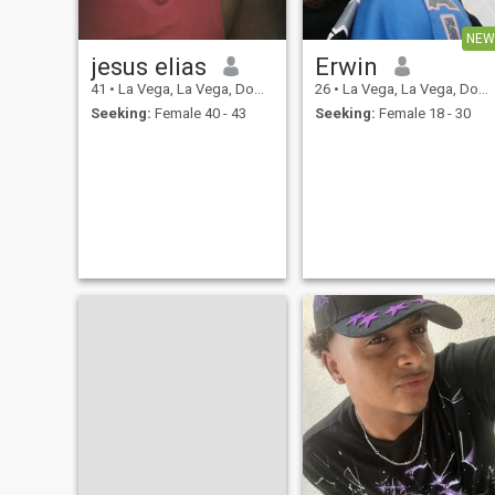
NEW
jesus elias
Erwin
41
•
La Vega, La Vega, Dominican Republic
26
•
La Vega, La Vega, Dominican Republic
Seeking:
Female 40 - 43
Seeking:
Female 18 - 30