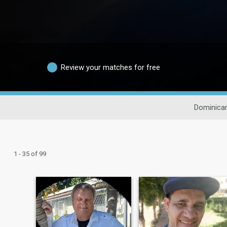
Review your matches for free
Dominican
1 - 35 of 99