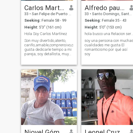
Carlos Martinez
Alfredo paulino
33
•
San Felipe de Puerto Plata, Puerto Plata, Dominican Republic
33
•
Santo Domingo, Santo Domingo, Dominican Republic
Seeking:
Female 58 - 99
Seeking:
Female 35 - 43
Height:
5'3" (161 cm)
Height:
5'0" (153 cm)
Hola Soy Carlos Martínez
hola busco una Relacion seria para form
Son muy divertido,atento,
soy una persona con mucha
cariño,amable,comprensivo,carismático,me
cualidades me gusta El
gusta dedicarle tiempo a mi
romanticismo por qué así
pareja, soy detallista, muy
soy
trabajador y me gusta ser
útil en la relación
Niovel Gómez
Leonel Cruz Abreu