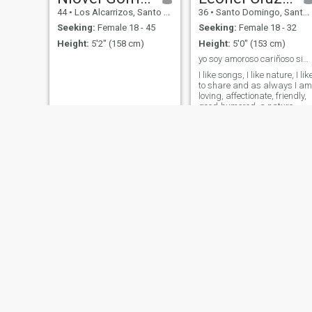
44
•
Los Alcarrizos, Santo Domingo, Dominican Republic
36
•
Santo Domingo, Santo Domingo, Dominican Republic
Seeking:
Female 18 - 45
Seeking:
Female 18 - 32
Height:
5'2" (158 cm)
Height:
5'0" (153 cm)
yo soy amoroso cariñoso simpático de buen humor
I like songs, I like nature, I lik
to share and as always I am
loving, affectionate, friendly,
good-humored, a nature
lover
Jose.
Edwin
36
•
Santo Domingo, Santo Domingo, Dominican Republic
53
•
Los Alcarrizos, Santo Domingo, Dominican Republic