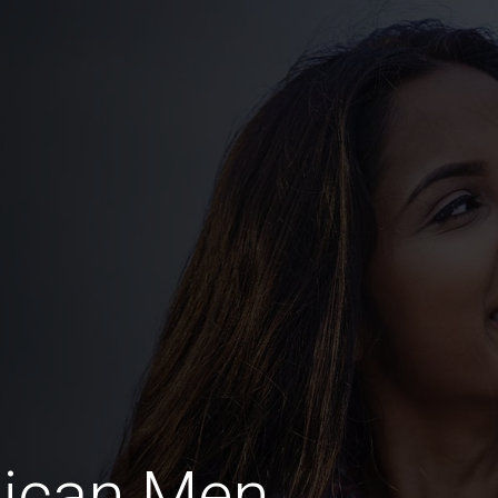
nican Men