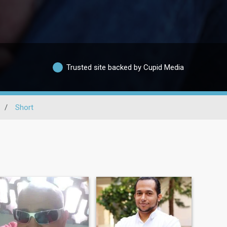
Trusted site backed by Cupid Media
/
Short