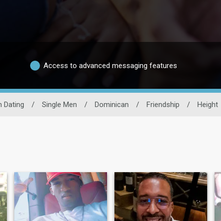
Access to advanced messaging features
 Dating
/
Single Men
/
Dominican
/
Friendship
/
Height