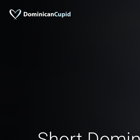
Short Domi