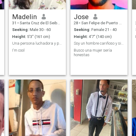
Madelin
Jose
31
•
Santa Cruz de El Seibo, El Seíbo, Dominican Republic
28
•
San Felipe de Puerto Plata, Puerto Plata, Dominican Republic
Seeking:
Male 30 - 60
Seeking:
Female 21 - 40
Height:
5'3" (161 cm)
Height:
4'7" (140 cm)
Una persona luchadora y persistente
Soy un hombre cariñoso y simpático
I'm cool
Busco una mujer sería
honestas