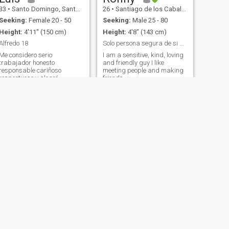
33
•
Santo Domingo, Santo Domingo, Dominican Republic
26
•
Santiago de los Caballeros, Santiago, Dominican Republic
Seeking:
Female 20 - 50
Seeking:
Male 25 - 80
Height:
4'11" (150 cm)
Height:
4'8" (143 cm)
Alfredo 18
Solo persona segura de si misma
Me considero serio
I am a sensitive, kind, loving
trabajador honesto
and friendly guy I like
responsable cariñoso
meeting people and making
respectuoso y alegré
friends
NEXT
Alexander
41
•
Santiago de los Caballeros, Santiago, Dominican Republic