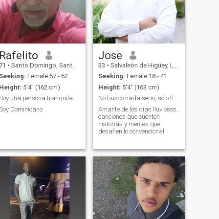
Rafelito
Jose
71
•
Santo Domingo, Santo Domingo, Dominican Republic
33
•
Salvaleón de Higüey, La Altagracia, Dominican Republic
Seeking:
Female 57 - 62
Seeking:
Female 18 - 41
Height:
5'4" (162 cm)
Height:
5'4" (163 cm)
Soy una persona tranquila amoroso cariñoso y amant...
No busco nada serio, sólo hablar y compartir.
Soy Dominicano
Amante de los días lluviosos,
canciones que cuenten
historias y mentes que
desafien lo convencional.