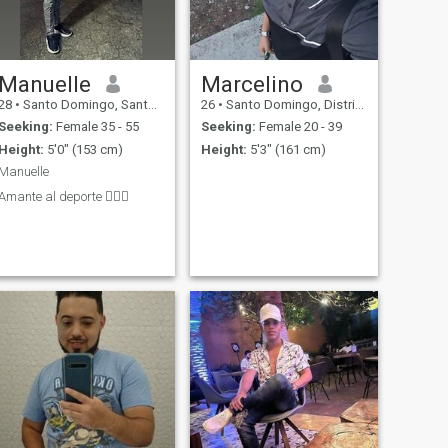
Manuelle
Marcelino
28
•
Santo Domingo, Santo Domingo, Dominican Republic
26
•
Santo Domingo, Distrito Nacional, Dominican Republic
Seeking:
Female 35 - 55
Seeking:
Female 20 - 39
Height:
5'0" (153 cm)
Height:
5'3" (161 cm)
Manuelle
Amante al deporte ⛹🏽‍♂️