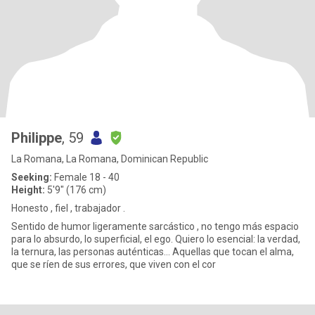
Philippe
, 59
La Romana, La Romana, Dominican Republic
Seeking:
Female 18 - 40
Height:
5'9" (176 cm)
Honesto , fiel , trabajador .
Sentido de humor ligeramente sarcástico , no tengo más espacio
para lo absurdo, lo superficial, el ego. Quiero lo esencial: la verdad,
la ternura, las personas auténticas… Aquellas que tocan el alma,
que se ríen de sus errores, que viven con el cor