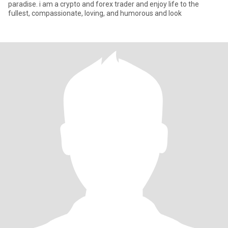
paradise. i am a crypto and forex trader and enjoy life to the
fullest, compassionate, loving, and humorous and look