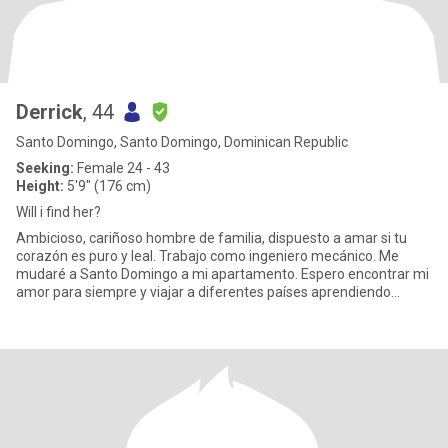
Derrick
, 44
Santo Domingo, Santo Domingo, Dominican Republic
Seeking:
Female 24 - 43
Height:
5'9" (176 cm)
Will i find her?
Ambicioso, cariñoso hombre de familia, dispuesto a amar si tu
corazón es puro y leal. Trabajo como ingeniero mecánico. Me
mudaré a Santo Domingo a mi apartamento. Espero encontrar mi
amor para siempre y viajar a diferentes países aprendiendo
culturas