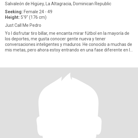
Salvaleón de Higüey, La Altagracia, Dominican Republic
Seeking:
Female 24 - 49
Height:
5'9" (176 cm)
Just Call Me Pedro
Yo l disfrutar tiro billar, me encanta mirar fútbol en la mayoría de
los deportes, me gusta conocer gente nueva y tener
conversaciones inteligentes y maduros. He conocido a muchas de
mis metas, pero ahora estoy entrando en una fase diferente en la
vi