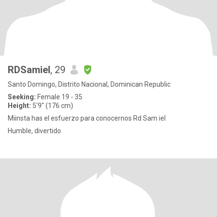
RDSamiel
, 29
Santo Domingo, Distrito Nacional, Dominican Republic
Seeking:
Female 19 - 35
Height:
5'9" (176 cm)
Miinsta has el esfuerzo para conocernos Rd Sam iel
Humble, divertido