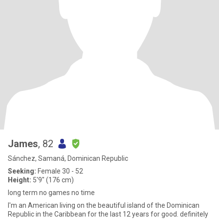
James
, 82
Sánchez, Samaná, Dominican Republic
Seeking:
Female 30 - 52
Height:
5'9" (176 cm)
long term no games no time
I'm an American living on the beautiful island of the Dominican
Republic in the Caribbean for the last 12 years for good. definitely