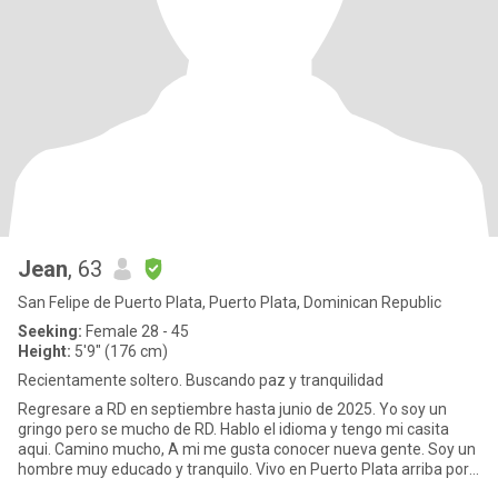
Jean
, 63
San Felipe de Puerto Plata, Puerto Plata, Dominican Republic
Seeking:
Female 28 - 45
Height:
5'9" (176 cm)
Recientamente soltero. Buscando paz y tranquilidad
Regresare a RD en septiembre hasta junio de 2025. Yo soy un
gringo pero se mucho de RD. Hablo el idioma y tengo mi casita
aqui. Camino mucho, A mi me gusta conocer nueva gente. Soy un
hombre muy educado y tranquilo. Vivo en Puerto Plata arriba por
el