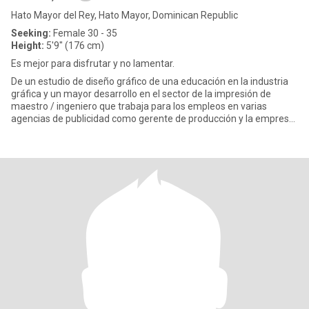
Hato Mayor del Rey, Hato Mayor, Dominican Republic
Seeking:
Female 30 - 35
Height:
5'9" (176 cm)
Es mejor para disfrutar y no lamentar.
De un estudio de diseño gráfico de una educación en la industria
gráfica y un mayor desarrollo en el sector de la impresión de
maestro / ingeniero que trabaja para los empleos en varias
agencias de publicidad como gerente de producción y la empresa
d