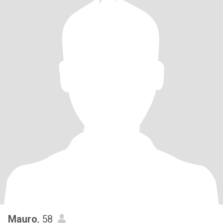
Mauro
, 58