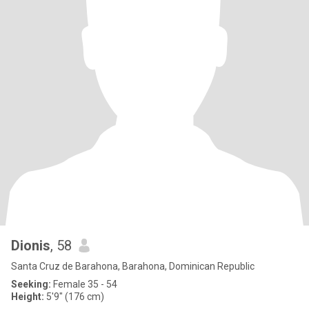
Dionis
, 58
Santa Cruz de Barahona, Barahona, Dominican Republic
Seeking:
Female 35 - 54
Height:
5'9" (176 cm)