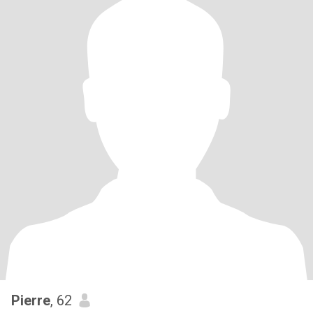
Pierre
, 62