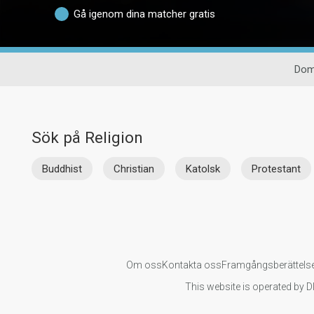
Gå igenom dina matcher gratis
Domi
Sök på Religion
Buddhist
Christian
Katolsk
Protestant
Om oss
Kontakta oss
Framgångsberättels
This website is operated by D