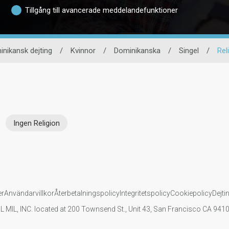
Tillgång till avancerade meddelandefunktioner
nikansk dejting
/
Kvinnor
/
Dominikanska
/
Singel
/
Rel
Ingen Religion
er
Användarvillkor
Återbetalningspolicy
Integritetspolicy
Cookiepolicy
Dejti
IL MIL, INC. located at 200 Townsend St., Unit 43, San Francisco CA 94