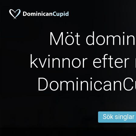
Möt domin
kvinnor efter 
DominicanC
Sök singlar