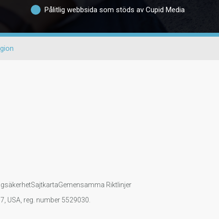
Pålitlig webbsida som stöds av Cupid Media
igion
ngsäkerhet
Sajtkarta
Gemensamma Riktlinjer
107, USA, reg. number 5529030.