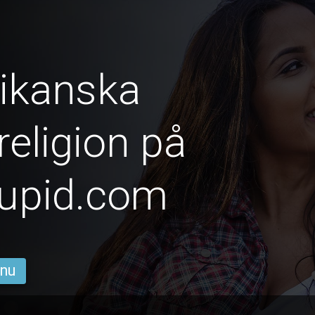
ikanska
religion på
upid.com
 nu