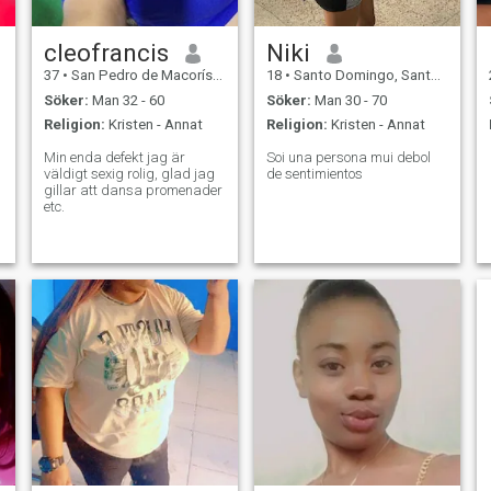
cleofrancis
Niki
37
•
San Pedro de Macorís, San Pedro de Macorís, Dominikanska Rep...
18
•
Santo Domingo, Santo Domingo, Dominikanska Rep.
Söker:
Man 32 - 60
Söker:
Man 30 - 70
Religion:
Kristen - Annat
Religion:
Kristen - Annat
Min enda defekt jag är
Soi una persona mui debol
väldigt sexig rolig, glad jag
de sentimientos
gillar att dansa promenader
etc.