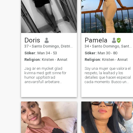
Doris
Pamela
37
•
Santo Domingo, Distrito Nacional, Dominikanska Rep.
34
•
Santo Domingo, Santo Domingo, Dominikanska Rep.
Söker:
Man 34 - 53
Söker:
Man 30 - 80
Religion:
Kristen - Annat
Religion:
Kristen - Annat
Jag är en mycket glad
Soy una mujer que valora el
kvinna med gott sinne för
respeto, la lealtad y los
humor uppfostrad
detalles que hacen especial
ansvarsfull arbetare
cada momento. Busco un
intelligent, jag hatar lögn
hombre que comparta esos
hycklare, ihärdig när jag vill
valores, alguien proveedor,
något Jag försöker få det,
atento y con espíritu
jag älskar bra musik Jag
aventurero. Me encanta
gillar mycket att läsa agon
viajar, descubrir nuevos
övningar Jag gillar att ta
destinos, disfrutar de
hand om min
känslomässiga hälsa