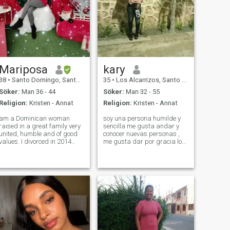
Mariposa
kary
38
•
Santo Domingo, Santo Domingo, Dominikanska Rep.
35
•
Los Alcarrizos, Santo Domingo, Dominikanska Rep.
Söker:
Man 36 - 44
Söker:
Man 32 - 55
Religion:
Kristen - Annat
Religion:
Kristen - Annat
am a Dominican woman
soy una persona humilde y
raised in a great family very
sencilla me gusta andar y
united, humble and of good
conocer nuevas personas ,
alues. I divorced in 2014
me gusta dar por gracia lo
and I have a 10 years old
que por gracia resivo. otro
boy. He has a special
dato que quiero agregar soy
condition and consequently
madre de tres pero el hecho
has autism a and he is the
que sea madre de tres creo
king of the family. Im teacher
que no me quita que yo no
in the
sea un