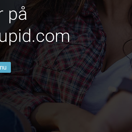
r på
upid.com
 nu