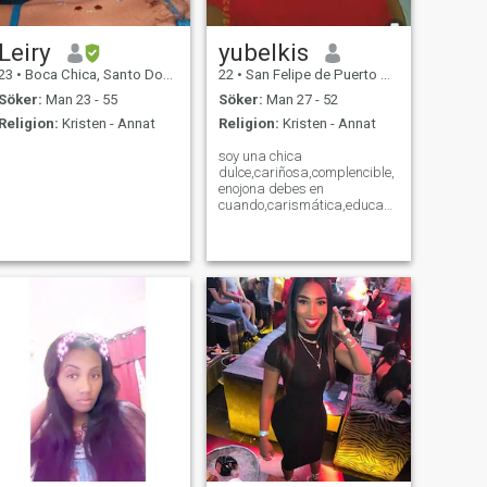
Leiry
yubelkis
23
•
Boca Chica, Santo Domingo, Dominikanska Rep.
22
•
San Felipe de Puerto Plata, Puerto Plata, Dominikanska Rep.
Söker:
Man 23 - 55
Söker:
Man 27 - 52
Religion:
Kristen - Annat
Religion:
Kristen - Annat
soy una chica
dulce,cariñosa,complencible,
enojona debes en
cuando,carismática,educada
y muy amigable