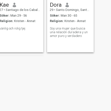
Kae
Dora
27
•
Santiago de los Caballeros, Santiago, Dominikanska Rep.
29
•
Santo Domingo, Santo Domingo, Dominikanska Rep.
Söker:
Man 29 - 56
Söker:
Man 30 - 65
Religion:
Kristen - Annat
Religion:
Kristen - Annat
vänlig och rolig tjej
Soy una mujer que busca
una relación duradera y un
amor puro y verdadero
NÄSTA
Judy