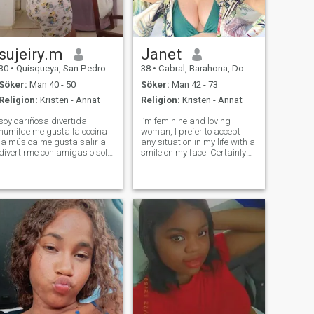
sujeiry.m
Janet
30
•
Quisqueya, San Pedro de Macorís, Dominikanska Rep.
38
•
Cabral, Barahona, Dominikanska Rep.
Söker:
Man 40 - 50
Söker:
Man 42 - 73
Religion:
Kristen - Annat
Religion:
Kristen - Annat
soy cariñosa divertida
I’m feminine and loving
humilde me gusta la cocina
woman, I prefer to accept
la música me gusta salir a
any situation in my life with a
divertirme con amigas o sola
smile on my face. Certainly
preferiblemente sola tengo
I’m serious in some
una niña soy madre soltera
situations, but I can say for
vivo en casa de mi padre con
sure that I’m an optimist by
mi hijame gusta que si tengo
nature. I’ll always bring joy
una pareja me consienta me
into my family’s life and
dediq
suppo