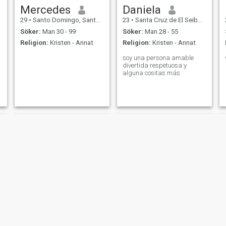
Mercedes
Daniela
29
•
Santo Domingo, Santo Domingo, Dominikanska Rep.
23
•
Santa Cruz de El Seibo, El Seíbo, Dominikanska Rep.
Söker:
Man 30 - 99
Söker:
Man 28 - 55
Religion:
Kristen - Annat
Religion:
Kristen - Annat
soy una persona amable
divertida respetuosa y
alguna cositas más
Adelaide
Lilian