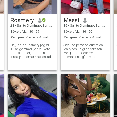
Rosmery
Massi
21
•
Santo Domingo, Santo Domingo, Dominikanska Rep.
36
•
Santo Domingo, Santo Domingo, Dominikanska Rep.
Söker:
Man 30 - 99
Söker:
Man 36 - 50
Religion:
Kristen - Annat
Religion:
Kristen - Annat
Hej, jag är Rosmery jag är
Soy una persona auténtica,
19 år gammal, jag vill veta
leal y con un gran corazón.
andra länder, jag är en
Me gusta rodearme de
försäljningsmarknadsstudent
buenas energías y de
jag tog examen i en teknisk
personas con las que pueda
kurs i administration och
compartir tanto risas como
a
skatteförvaltning
momentos profundos. Valoro
(redovisning) jag letar efter
la sinceridad, la empatía y
en person som är värd och
los pequeños detalles que
ansvarig, och som värderar
hacen la vida espe
mig.