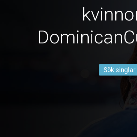
kvinno
DominicanC
Sök singlar