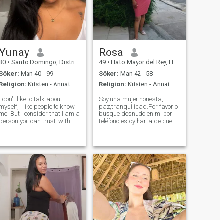
Yunay
Rosa
30
•
Santo Domingo, Distrito Nacional, Dominikanska Rep.
49
•
Hato Mayor del Rey, Hato Mayor, Dominikanska Rep.
Söker:
Man 40 - 99
Söker:
Man 42 - 58
Religion:
Kristen - Annat
Religion:
Kristen - Annat
I don't like to talk about
Soy una mujer honesta,
myself, I like people to know
paz,tranquilidad.Por favor o
me. But I consider that I am a
busque desnudo en mi por
person you can trust, with
teléfono,estoy harta de que
very respectful, intelligent,
me den su número y yo
kind, affectionate, faithful
pienso que es para dialogar
values, I don't like lies, I
y conocerse, pero es para
understand that we can
que me desnudo y no lo voy a
possess many qualities b
hacer,si usted busca a una
mujer y una r