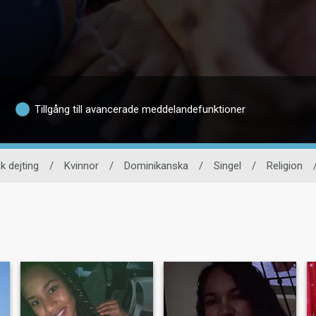
Tillgång till avancerade meddelandefunktioner
k dejting
/
Kvinnor
/
Dominikanska
/
Singel
/
Religion