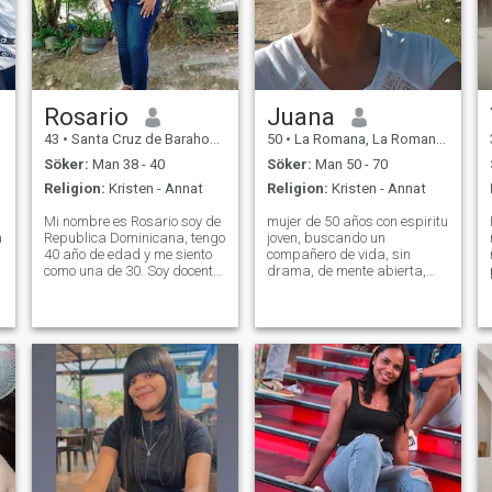
Rosario
Juana
43
•
Santa Cruz de Barahona, Barahona, Dominikanska Rep.
50
•
La Romana, La Romana, Dominikanska Rep.
Söker:
Man 38 - 40
Söker:
Man 50 - 70
Religion:
Kristen - Annat
Religion:
Kristen - Annat
Mi nombre es Rosario soy de
mujer de 50 años con espiritu
å
Republica Dominicana, tengo
joven, buscando un
40 año de edad y me siento
compañero de vida, sin
i
como una de 30. Soy docente,
drama, de mente abierta,
me considero una mujer muy
leal, para compartir mi paz
alegre, divertida, respetuosa
con la suya, no me pidas
amables y cariñosa me
fotos intimas pues solo son
encanta hacer deporte,
para mi pareja, si buscas
visitar playas y ríos, con
pechos y tracero grande,
ganas de
aqui no es, sigue des