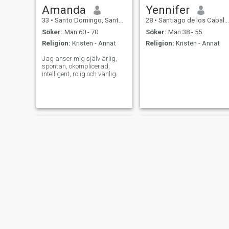
Amanda
Yennifer
33
•
Santo Domingo, Santo Domingo, Dominikanska Rep.
28
•
Santiago de los Caballeros, Santiago, Dominikanska Rep.
Söker:
Man 60 - 70
Söker:
Man 38 - 55
Religion:
Kristen - Annat
Religion:
Kristen - Annat
Jag anser mig själv ärlig,
spontan, okomplicerad,
intelligent, rolig och vänlig.
alia
Sweetie