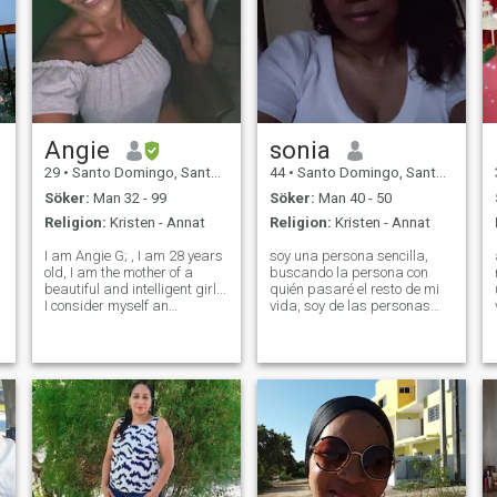
Angie
sonia
29
•
Santo Domingo, Santo Domingo, Dominikanska Rep.
44
•
Santo Domingo, Santo Domingo, Dominikanska Rep.
Söker:
Man 32 - 99
Söker:
Man 40 - 50
Religion:
Kristen - Annat
Religion:
Kristen - Annat
I am Angie G; , I am 28 years
soy una persona sencilla,
old, I am the mother of a
buscando la persona con
beautiful and intelligent girl...
quién pasaré el resto de mi
I consider myself an
vida, soy de las personas
v
enterprising, enthusiastic
que no me sorprende
and romantic woman, I study
muchas cosas, se controlar
nutrition, cosmiatry and
mis emociones, creo más en
facial aesthetics... I work as
los hechos que en las
a personal trainer and nutri
palabras. tengo 5 años
soltera y seguiré así hast