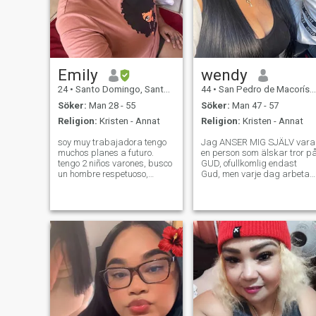
Emily
wendy
24
•
Santo Domingo, Santo Domingo, Dominikanska Rep.
44
•
San Pedro de Macorís, San Pedro de Macorís, Dominikanska Rep...
Söker:
Man 28 - 55
Söker:
Man 47 - 57
Religion:
Kristen - Annat
Religion:
Kristen - Annat
soy muy trabajadora tengo
Jag ANSER MIG SJÄLV vara
muchos planes a futuro.
en person som älskar tror p
tengo 2 niños varones, busco
GUD, ofullkomlig endast
un hombre respetuoso,
Gud, men varje dag arbetar 
pasiente, amoroso, detallista
den bästa versionen av mig,
y cariñoso. No busco un
varje dag känner sig mer
cajero. No busco papeles. No
mänsklig. Jag har fötterna
busco hombre irrespetuoso.
på marken, jag älskar det
I'm very hardworking. I have
och vart jag går jag är här
m
för att träffa människor jag
älskar musik: Salsa, ballad,
rock of the 80, filmer av
carate och humor, jag älskar
biljard gå till gym.caminar.
Jag anser mig själv trevlig. .
Intelligent jag tänker på
framtiden.\jag vill inte vara i