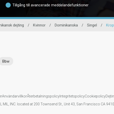
Tillgång till avancerade meddelandefunktioner
ikansk dejting
/
Kvinnor
/
Dominikanska
/
Singel
/
Krop
Bbw
er
Användarvillkor
Återbetalningspolicy
Integritetspolicy
Cookiepolicy
Dejti
IL MIL, INC. located at 200 Townsend St., Unit 43, San Francisco CA 94