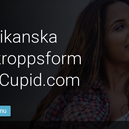
ikanska
 kroppsform
nCupid.com
 nu