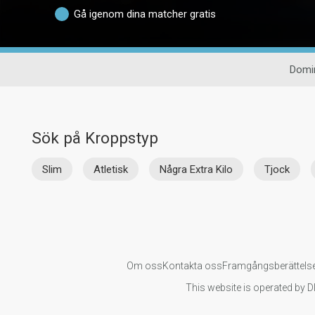
Gå igenom dina matcher gratis
Domin
Sök på Kroppstyp
Slim
Atletisk
Några Extra Kilo
Tjock
Om oss
Kontakta oss
Framgångsberättels
This website is operated by D