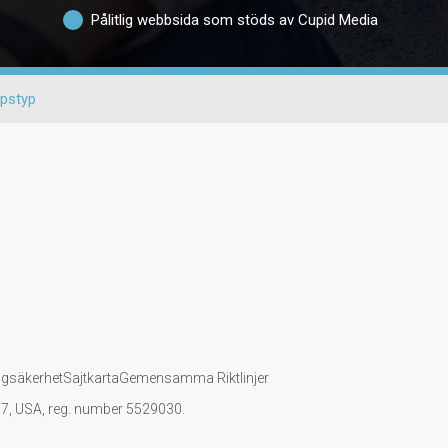
Pålitlig webbsida som stöds av Cupid Media
pstyp
ngsäkerhet
Sajtkarta
Gemensamma Riktlinjer
107, USA, reg. number 5529030.