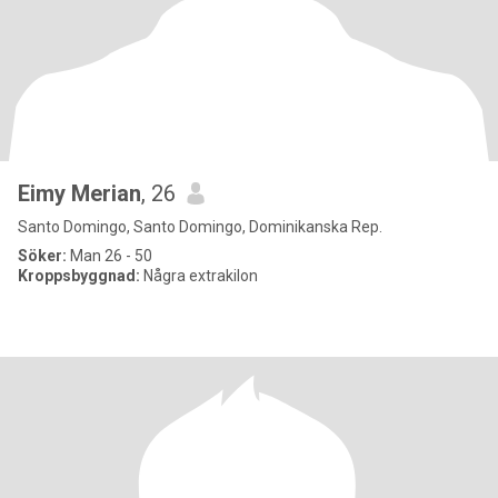
Eimy Merian
, 26
Santo Domingo, Santo Domingo, Dominikanska Rep.
Söker:
Man 26 - 50
Kroppsbyggnad:
Några extrakilon