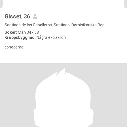
Gisset
, 36
Santiago de los Caballeros, Santiago, Dominikanska Rep.
Söker:
Man 34 - 58
Kroppsbyggnad:
Några extrakilon
conoceme