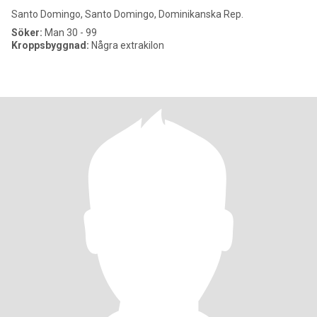
Santo Domingo, Santo Domingo, Dominikanska Rep.
Söker:
Man 30 - 99
Kroppsbyggnad:
Några extrakilon