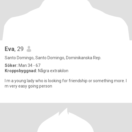
Eva
, 29
Santo Domingo, Santo Domingo, Dominikanska Rep.
Söker:
Man 34 - 67
Kroppsbyggnad:
Några extrakilon
I m a young lady who is looking for friendship or something more. I
m very easy going person