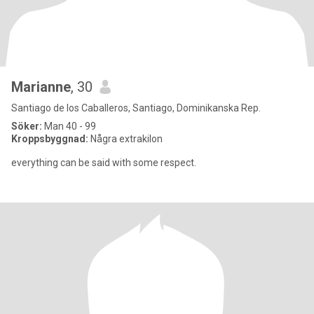
Marianne
, 30
Santiago de los Caballeros, Santiago, Dominikanska Rep.
Söker:
Man 40 - 99
Kroppsbyggnad:
Några extrakilon
everything can be said with some respect.