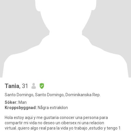
Tania
, 31
Santo Domingo, Santo Domingo, Dominikanska Rep.
Söker:
Man
Kroppsbyggnad:
Några extrakilon
Hola estoy aqui y me gustaria conocer una persona para
compartir mi vida no deseo un cibersex ni una relacion
virtual..quiero algo real para la vida yo trabajo ,estudio y tengo 1