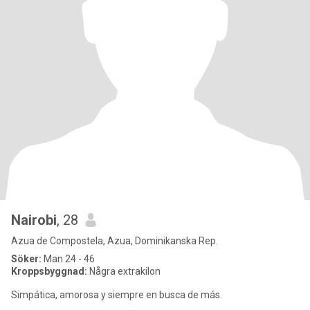
Nairobi
, 28
Azua de Compostela, Azua, Dominikanska Rep.
Söker:
Man 24 - 46
Kroppsbyggnad:
Några extrakilon
Simpática, amorosa y siempre en busca de más.