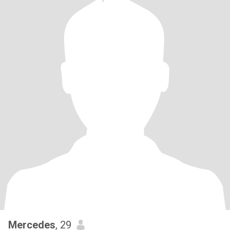
Mercedes
, 29