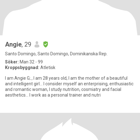
Angie
, 29
Santo Domingo, Santo Domingo, Dominikanska Rep.
Söker:
Man 32 - 99
Kroppsbyggnad:
Atletisk
I am Angie G; , I am 28 years old, I am the mother of a beautiful
and intelligent girl... I consider myself an enterprising, enthusiastic
and romantic woman, I study nutrition, cosmiatry and facial
aesthetics... I work as a personal trainer and nutri