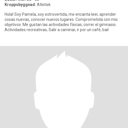
Kroppsbyggnad:
Atletisk
Hola! Soy Pamela, soy extrovertida, me encanta leer, aprender
cosas nuevas, conocer nuevos lugares. Comprometida con mis
objetivos. Me gustan las actividades físicas; correr el gimnasio.
Actividades recreativas; Salir a caminar, ir por un café, bail