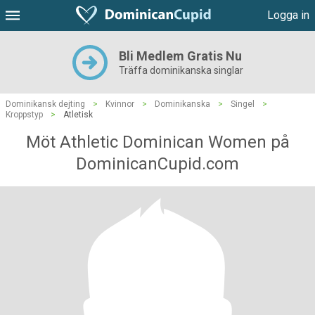
Logga in
Bli Medlem Gratis Nu
Träffa dominikanska singlar
Dominikansk dejting
>
Kvinnor
>
Dominikanska
>
Singel
>
Kroppstyp
>
Atletisk
Möt Athletic Dominican Women på
DominicanCupid.com