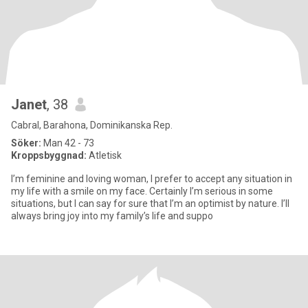
Janet
, 38
Cabral, Barahona, Dominikanska Rep.
Söker:
Man 42 - 73
Kroppsbyggnad:
Atletisk
I’m feminine and loving woman, I prefer to accept any situation in
my life with a smile on my face. Certainly I’m serious in some
situations, but I can say for sure that I’m an optimist by nature. I’ll
always bring joy into my family’s life and suppo