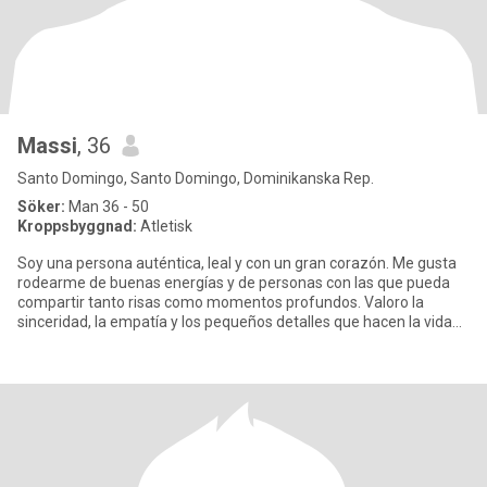
Massi
, 36
Santo Domingo, Santo Domingo, Dominikanska Rep.
Söker:
Man 36 - 50
Kroppsbyggnad:
Atletisk
Soy una persona auténtica, leal y con un gran corazón. Me gusta
rodearme de buenas energías y de personas con las que pueda
compartir tanto risas como momentos profundos. Valoro la
sinceridad, la empatía y los pequeños detalles que hacen la vida
espe