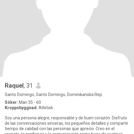
Raquel
, 31
Santo Domingo, Santo Domingo, Dominikanska Rep.
Söker:
Man 35 - 60
Kroppsbyggnad:
Atletisk
Soy una persona alegre, responsable y de buen corazón. Disfruto
de las conversaciones sinceras, los pequeños detalles y compartir
tiempo de calidad con las personas que aprecio. Creo en el