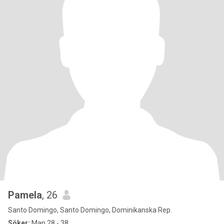
Pamela
, 26
Santo Domingo, Santo Domingo, Dominikanska Rep.
Söker:
Man 28 - 38