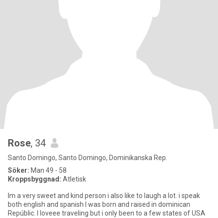
Rose
, 34
Santo Domingo, Santo Domingo, Dominikanska Rep.
Söker:
Man 49 - 58
Kroppsbyggnad:
Atletisk
Im a very sweet and kind person i also like to laugh a lot. i speak
both english and spanish I was born and raised in dominican
Repúblic. I loveee traveling but i only been to a few states of USA