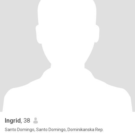
Ingrid
, 38
Santo Domingo, Santo Domingo, Dominikanska Rep.