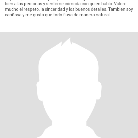
bien a las personas y sentirme cómoda con quien hablo. Valoro
mucho el respeto, la sinceridad y los buenos detalles. También soy
cariñosa y me gusta que todo fluya de manera natural.