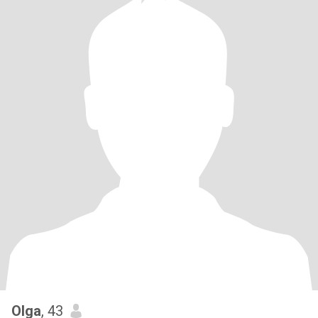
Olga
, 43