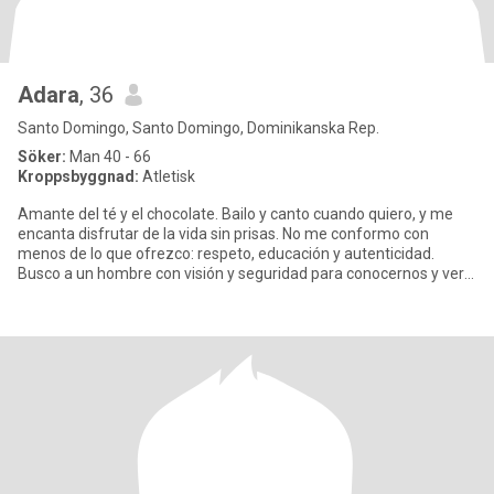
Adara
, 36
Santo Domingo, Santo Domingo, Dominikanska Rep.
Söker:
Man 40 - 66
Kroppsbyggnad:
Atletisk
Amante del té y el chocolate. Bailo y canto cuando quiero, y me
encanta disfrutar de la vida sin prisas. No me conformo con
menos de lo que ofrezco: respeto, educación y autenticidad.
Busco a un hombre con visión y seguridad para conocernos y ver
qué