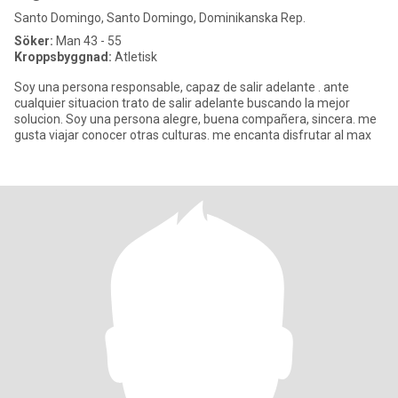
Santo Domingo, Santo Domingo, Dominikanska Rep.
Söker:
Man 43 - 55
Kroppsbyggnad:
Atletisk
Soy una persona responsable, capaz de salir adelante . ante
cualquier situacion trato de salir adelante buscando la mejor
solucion. Soy una persona alegre, buena compañera, sincera. me
gusta viajar conocer otras culturas. me encanta disfrutar al max