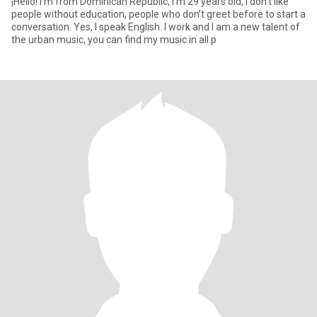
¡Hello! I’m from Dominican Republic, I’m 29 years old, I don’t like
people without education, people who don’t greet before to start a
conversation. Yes, I speak English. I work and I am a new talent of
the urban music, you can find my music in all p