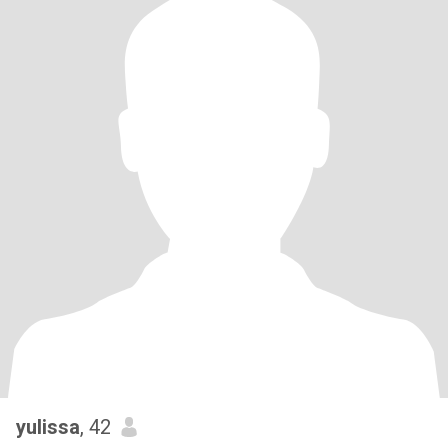
yulissa
, 42