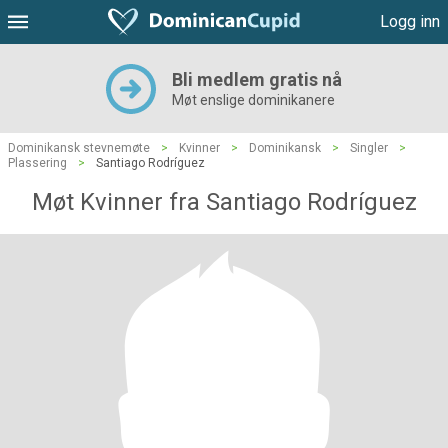
Logg inn
Bli medlem gratis nå
Møt enslige dominikanere
Dominikansk stevnemøte
>
Kvinner
>
Dominikansk
>
Singler
>
Plassering
>
Santiago Rodríguez
Møt Kvinner fra Santiago Rodríguez