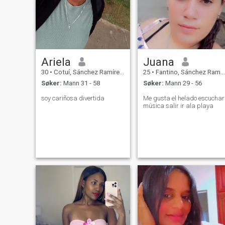
Ariela
Juana
30
•
Cotuí, Sánchez Ramírez, Den Dominikanske Rep.
25
•
Fantino, Sánchez Ramírez, Den Dominikanske Rep.
Søker:
Mann 31 - 58
Søker:
Mann 29 - 56
soy cariñosa divertida
Me gusta el helado escuchar
música salir ir ala playa