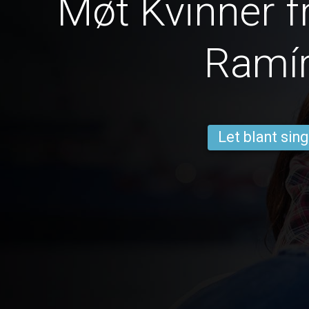
Møt Kvinner f
Ramí
Let blant sing