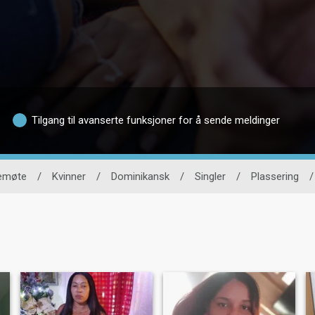
Tilgang til avanserte funksjoner for å sende meldinger
nemøte
/
Kvinner
/
Dominikansk
/
Singler
/
Plassering
/