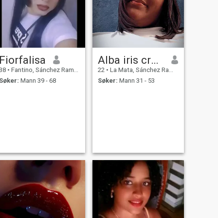
Fiorfalisa
Alba iris cruceta
38
•
Fantino, Sánchez Ramírez, Den Dominikanske Rep.
22
•
La Mata, Sánchez Ramírez, Den Dominikanske Rep.
Søker:
Mann 39 - 68
Søker:
Mann 31 - 53