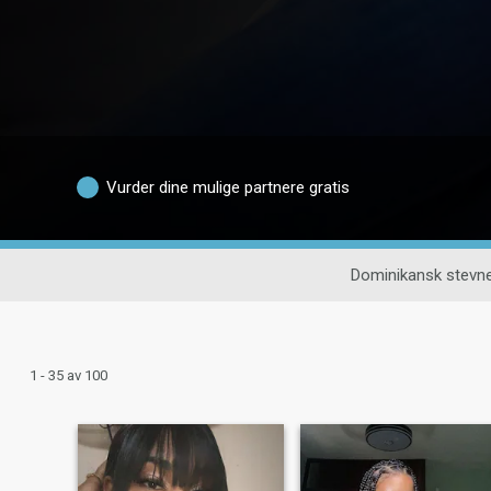
Vurder dine mulige partnere gratis
Dominikansk stev
1 - 35 av 100