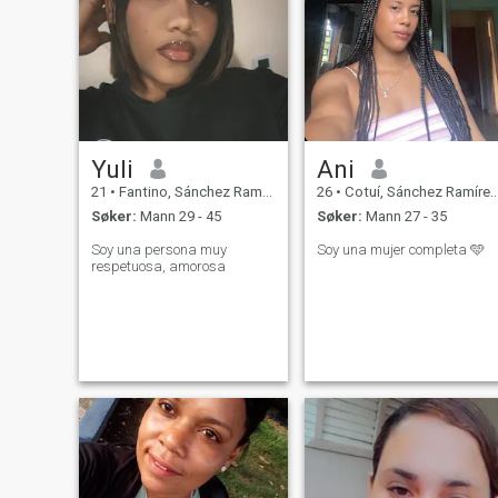
Yuli
Ani
21
•
Fantino, Sánchez Ramírez, Den Dominikanske Rep.
26
•
Cotuí, Sánchez Ramírez, Den Dominikanske Rep.
Søker:
Mann 29 - 45
Søker:
Mann 27 - 35
Soy una persona muy
Soy una mujer completa 🩵
respetuosa, amorosa