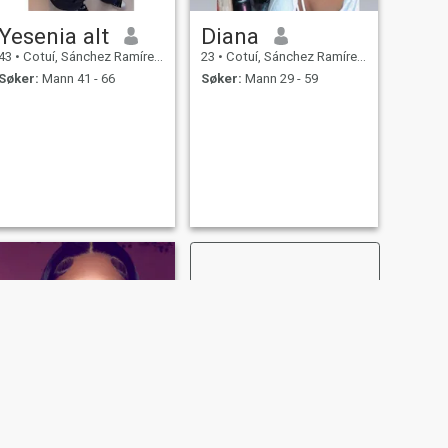
Yesenia alt
Diana
43
•
Cotuí, Sánchez Ramírez, Den Dominikanske Rep.
23
•
Cotuí, Sánchez Ramírez, Den Dominikanske Rep.
Søker:
Mann 41 - 66
Søker:
Mann 29 - 59
NESTE