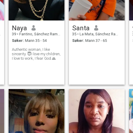
Naya
Santa
39
•
Fantino, Sánchez Ramírez, Den Dominikanske Rep.
35
•
La Mata, Sánchez Ramírez, Den Dominikanske Rep.
Søker:
Mann 35 - 54
Søker:
Mann 37 - 65
Authentic woman, I like
sincerity. 😇I love my children,
I love to work, I fear God 🙏