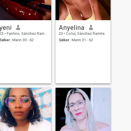
yeni
Anyelina
23
•
Fantino, Sánchez Ramírez, Den Dominikanske Rep.
23
•
Cotuí, Sánchez Ramírez, Den Dominikanske Rep.
Søker:
Mann 30 - 62
Søker:
Mann 31 - 62