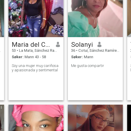
Maria del Camen
Solanyi
53
•
La Mata, Sánchez Ramírez, Den Dominikanske Rep.
36
•
Cotuí, Sánchez Ramírez, Den Dominikanske Rep.
Søker:
Mann 43 - 58
Søker:
Mann
Soy una mujer muy cariñosa
Me gusta compartir
y apasionada y sentimental