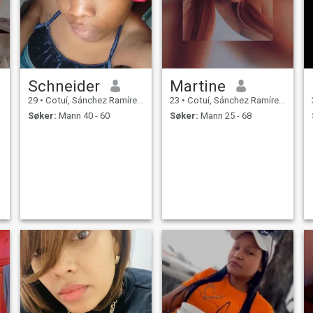
Schneider
Martine
29
•
Cotuí, Sánchez Ramírez, Den Dominikanske Rep.
23
•
Cotuí, Sánchez Ramírez, Den Dominikanske Rep.
Søker:
Mann 40 - 60
Søker:
Mann 25 - 68