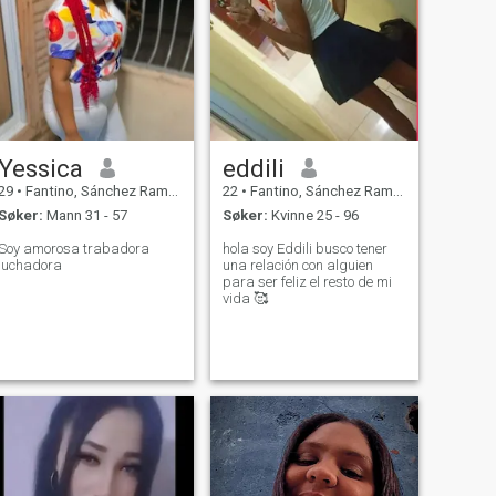
Yessica
eddili
29
•
Fantino, Sánchez Ramírez, Den Dominikanske Rep.
22
•
Fantino, Sánchez Ramírez, Den Dominikanske Rep.
Søker:
Mann 31 - 57
Søker:
Kvinne 25 - 96
Soy amorosa trabadora
hola soy Eddili busco tener
luchadora
una relación con alguien
para ser feliz el resto de mi
vida 🥰