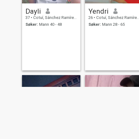
Dayli
Yendri
37
•
Cotuí, Sánchez Ramírez, Den Dominikanske Rep.
26
•
Cotuí, Sánchez Ramírez, Den Dominikanske Rep.
Søker:
Mann 40 - 48
Søker:
Mann 28 - 65