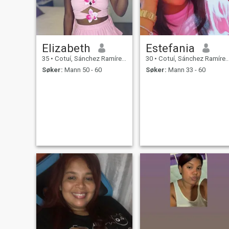
Elizabeth
Estefania
35
•
Cotuí, Sánchez Ramírez, Den Dominikanske Rep.
30
•
Cotuí, Sánchez Ramírez, Den Dominikanske Rep.
Søker:
Mann 50 - 60
Søker:
Mann 33 - 60