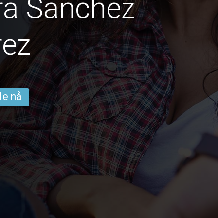
ra Sánchez
rez
le nå