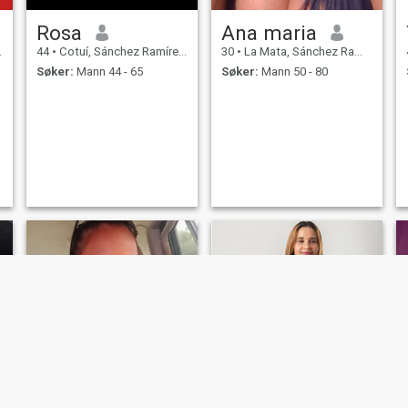
Rosa
Ana maria
44
•
Cotuí, Sánchez Ramírez, Den Dominikanske Rep.
30
•
La Mata, Sánchez Ramírez, Den Dominikanske Rep.
Søker:
Mann 44 - 65
Søker:
Mann 50 - 80