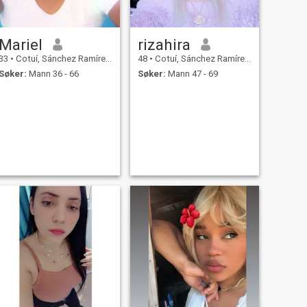
Mariel
rizahira
33
•
Cotuí, Sánchez Ramírez, Den Dominikanske Rep.
48
•
Cotuí, Sánchez Ramírez, Den Dominikanske Rep.
Søker:
Mann 36 - 66
Søker:
Mann 47 - 69