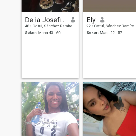
Delia Josefina
Ely
48
•
Cotuí, Sánchez Ramírez, Den Dominikanske Rep.
22
•
Cotuí, Sánchez Ramírez, Den Dominikanske Rep.
Søker:
Mann 43 - 60
Søker:
Mann 22 - 57