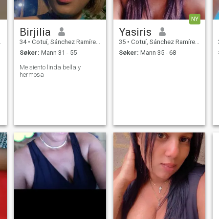
NY
Birjilia
Yasiris
34
•
Cotuí, Sánchez Ramírez, Den Dominikanske Rep.
35
•
Cotuí, Sánchez Ramírez, Den Dominikanske Rep.
Søker:
Mann 31 - 55
Søker:
Mann 35 - 68
Me siento linda bella y
hermosa