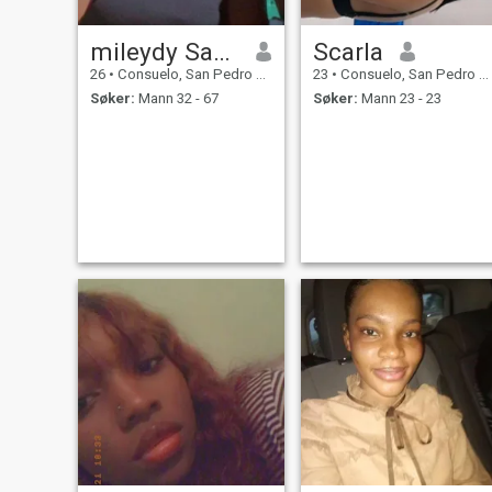
mileydy Santana
Scarla
26
•
Consuelo, San Pedro de Macorís, Den Dominikanske Rep.
23
•
Consuelo, San Pedro de Macorís, Den Dominikanske Rep.
Søker:
Mann 32 - 67
Søker:
Mann 23 - 23