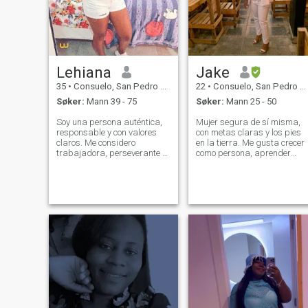
Lehiana
Jake
35
•
Consuelo, San Pedro de Macorís, Den Dominikanske Rep.
22
•
Consuelo, San Pedro de Macorís, Den Dominikanske Rep.
Søker:
Mann 39 - 75
Søker:
Mann 25 - 50
Soy una persona auténtica,
Mujer segura de sí misma,
responsable y con valores
con metas claras y los pies
claros. Me considero
en la tierra. Me gusta crecer
trabajadora, perseverante y
como persona, aprender
enfocada en crecer tanto a
cada día y rodearme de
nivel personal como
personas con buena energía
profesional. Disfruto las
conversaciones sinceras,
aprender cosas nuevas y
rodearme de personas con b