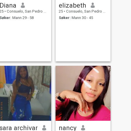
Diana
elizabeth
25
•
Consuelo, San Pedro de Macorís, Den Dominikanske Rep.
25
•
Consuelo, San Pedro de Macorís, Den Dominikanske Rep.
Søker:
Mann 29 - 58
Søker:
Mann 30 - 45
sara archivar
nancy