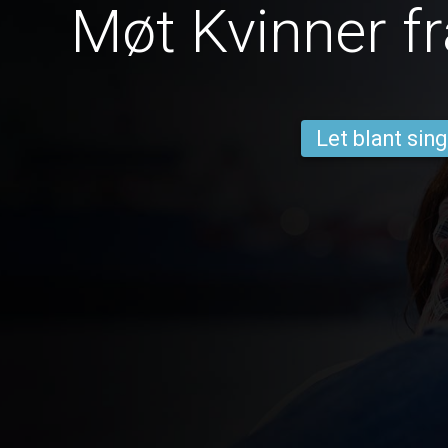
Møt Kvinner f
Let blant sing