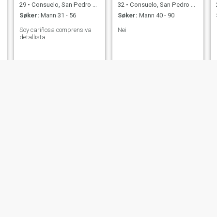
29
•
Consuelo, San Pedro de Macorís, Den Dominikanske Rep.
32
•
Consuelo, San Pedro de Macorís, Den Dominikanske Rep.
Søker:
Mann 31 - 56
Søker:
Mann 40 - 90
Soy cariñosa comprensiva
Nei
detallista
Lorena
Carolyn
22
•
Consuelo, San Pedro de Macorís, Den Dominikanske Rep.
28
•
Consuelo, San Pedro de Macorís, Den Dominikanske Rep.