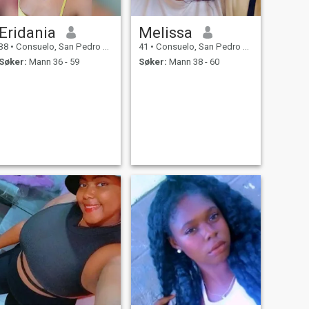
Eridania
Melissa
38
•
Consuelo, San Pedro de Macorís, Den Dominikanske Rep.
41
•
Consuelo, San Pedro de Macorís, Den Dominikanske Rep.
Søker:
Mann 36 - 59
Søker:
Mann 38 - 60