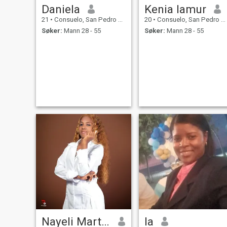
Daniela
Kenia lamur
21
•
Consuelo, San Pedro de Macorís, Den Dominikanske Rep.
20
•
Consuelo, San Pedro de Macorís, Den Dominikanske Rep.
Søker:
Mann 28 - 55
Søker:
Mann 28 - 55
Nayeli Martínez
la