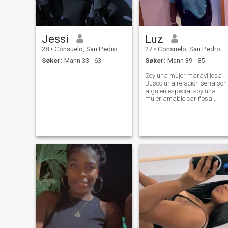
Jessi
Luz
28
•
Consuelo, San Pedro de Macorís, Den Dominikanske Rep.
27
•
Consuelo, San Pedro de Macorís, Den Dominikanske Rep.
Søker:
Mann 33 - 63
Søker:
Mann 39 - 85
Soy una mujer maravillosa .
Busco una relación seria son
alguien especial soy una
mujer amable cariñosa
respetuosa Me gusta cocina
soy buen cocinador me gust
la playa ☺️☺️☺️☺️ soy fiel