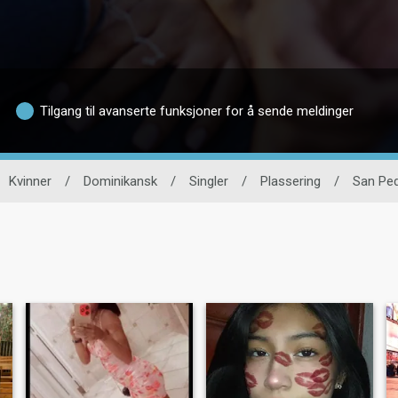
Tilgang til avanserte funksjoner for å sende meldinger
Kvinner
/
Dominikansk
/
Singler
/
Plassering
/
San Ped