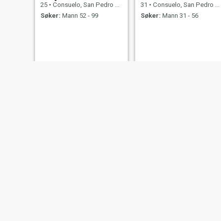
25
•
Consuelo, San Pedro de Macorís, Den Dominikanske Rep.
31
•
Consuelo, San Pedro de Macorís, Den Dominikanske Rep.
Søker:
Mann 52 - 99
Søker:
Mann 31 - 56
Elizabeth 🍰
Grey
23
•
Consuelo, San Pedro de Macorís, Den Dominikanske Rep.
19
•
Consuelo, San Pedro de Macorís, Den Dominikanske Rep.