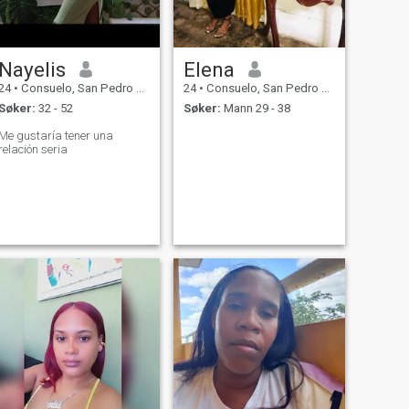
Nayelis
Elena
24
•
Consuelo, San Pedro de Macorís, Den Dominikanske Rep.
24
•
Consuelo, San Pedro de Macorís, Den Dominikanske Rep.
Søker:
32 - 52
Søker:
Mann 29 - 38
Me gustaría tener una
relación seria