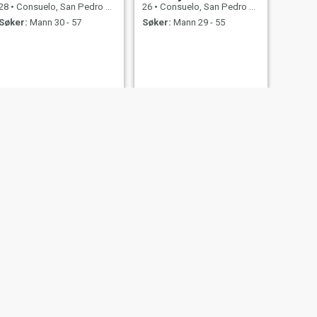
28
•
Consuelo, San Pedro de Macorís, Den Dominikanske Rep.
26
•
Consuelo, San Pedro de Macorís, Den Dominikanske Rep.
Søker:
Mann 30 - 57
Søker:
Mann 29 - 55
NESTE
Ydalina
24
•
Consuelo, San Pedro de Macorís, Den Dominikanske Rep.