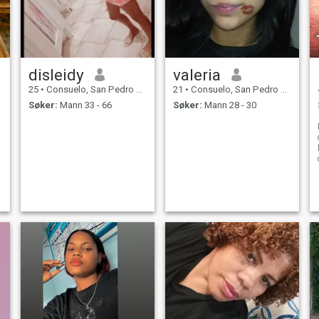
disleidy
valeria
25
•
Consuelo, San Pedro de Macorís, Den Dominikanske Rep.
21
•
Consuelo, San Pedro de Macorís, Den Dominikanske Rep.
Søker:
Mann 33 - 66
Søker:
Mann 28 - 30
la 
.