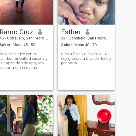
Ramo Cruz
Esther
46
•
Consuelo, San Pedro de Macorís, Den Dominikanske Rep.
33
•
Consuelo, San Pedro de Macorís, Den Dominikanske Rep.
Søker:
Mann 45 - 50
Søker:
Mann 40 - 70
Me caracterizo por mi
amo a Dios y a mis hijos, le
calidez, mi lealtad sincera y
doy gracias a Dios por todo y
capacidad de apoyar y
por nada
cuidar a quienes amo,
productiva, organizada,
visionaría, respeto a mi
pareja y lo valoro sin perder
mi propia independencia.