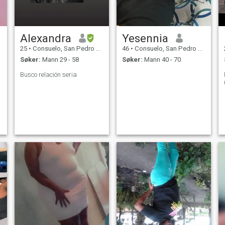
Alexandra
Yesennia
25
•
Consuelo, San Pedro de Macorís, Den Dominikanske Rep.
46
•
Consuelo, San Pedro de Macorís, Den Dominikanske Rep.
Søker:
Mann 29 - 58
Søker:
Mann 40 - 70
Busco relación seria
r
a