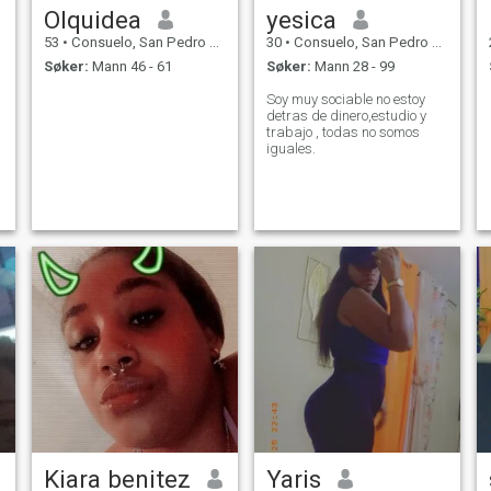
Olquidea
yesica
53
•
Consuelo, San Pedro de Macorís, Den Dominikanske Rep.
30
•
Consuelo, San Pedro de Macorís, Den Dominikanske Rep.
Søker:
Mann 46 - 61
Søker:
Mann 28 - 99
Soy muy sociable no estoy
detras de dinero,estudio y
trabajo , todas no somos
iguales.
Kiara benitez
Yaris