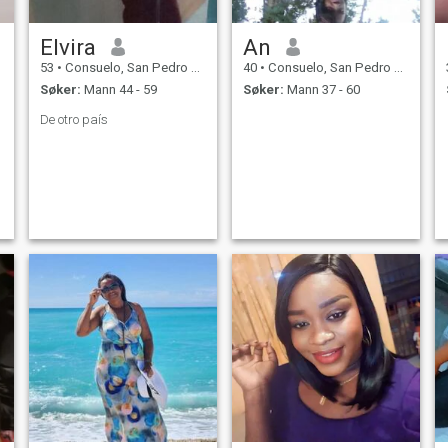
Elvira
An
53
•
Consuelo, San Pedro de Macorís, Den Dominikanske Rep.
40
•
Consuelo, San Pedro de Macorís, Den Dominikanske Rep.
Søker:
Mann 44 - 59
Søker:
Mann 37 - 60
De otro país