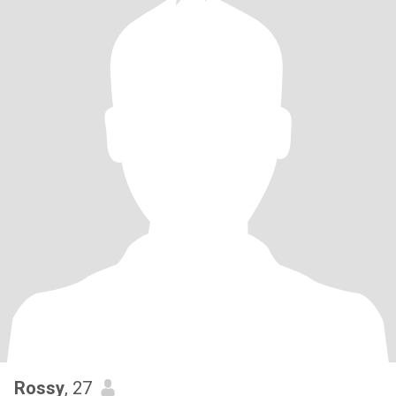
Rossy
, 27