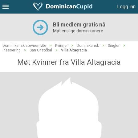
Logg inn
Bli medlem gratis nå
Møt enslige dominikanere
Dominikansk stevnemøte
>
Kvinner
>
Dominikansk
>
Singler
>
Plassering
>
San Cristóbal
>
Villa Altagracia
Møt Kvinner fra Villa Altagracia