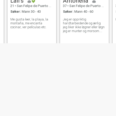
Lali’s
Antonella
21
•
San Felipe de Puerto Plata, Puerto Plata, Den Dominikanske R...
37
•
San Felipe de Puerto Plata, Puerto Plata, Den Dominikanske R...
Søker:
Mann 30 - 40
Søker:
Mann 40 - 60
Me gusta leer, la playa, la
Jeg er oppriktig
montaña, me encanta
hardtarbeidende og ærlig
cocinar, ver películas etc.
jeg liker ikke løgner eller løgn
jeg er munter og morsom.
Jeg liker å danse ut
shopping, strand mat ect
Laura
Yidania
24
•
San Felipe de Puerto Plata, Puerto Plata, Den Dominikanske R...
30
•
San Felipe de Puerto Plata, Puerto Plata, Den Dominikanske R...