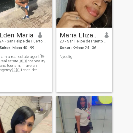
Eden María
Maria Elizabeth
24
•
San Felipe de Puerto Plata, Puerto Plata, Den Dominikanske R...
23
•
San Felipe de Puerto Plata, Puerto Plata, Den Dominikanske R...
Søker:
Mann 40 - 99
Søker:
Kvinne 24 - 36
I am a real estate agent 👋
Nydelig
Real estate 🇩🇴 hospitality
and tourism, I have an
agency 🇩🇴 I consider
myself a fun person, capable
of doing great things ☀️ I love
the sea and everything
related to the ocean 🌊
socially proactive and
responsible 💞 I