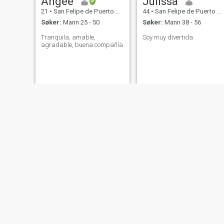
Angee
Julissa
21
•
San Felipe de Puerto Plata, Puerto Plata, Den Dominikanske R...
44
•
San Felipe de Puerto Plata, Puerto Plata, Den Dominikanske R...
Søker:
Mann 25 - 50
Søker:
Mann 38 - 56
Tranquila, amable,
Soy muy divertida
agradable, buena compañía
Leidy
Carmen dolores cabrera
32
•
San Felipe de Puerto Plata, Puerto Plata, Den Dominikanske R...
45
•
San Felipe de Puerto Plata, Puerto Plata, Den Dominikanske R...