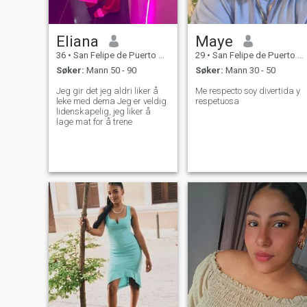
Eliana
Maye
36
•
San Felipe de Puerto Plata, Puerto Plata, Den Dominikanske R...
29
•
San Felipe de Puerto Plata, Puerto Plata, Den Dominikanske R...
Søker:
Mann 50 - 90
Søker:
Mann 30 - 50
Jeg gir det jeg aldri liker å
Me respecto soy divertida y
leke med dema Jeg er veldig
respetuosa
lidenskapelig, jeg liker å
lage mat for å trene