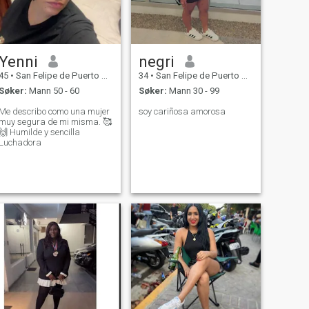
Yenni
negri
45
•
San Felipe de Puerto Plata, Puerto Plata, Den Dominikanske R...
34
•
San Felipe de Puerto Plata, Puerto Plata, Den Dominikanske R...
Søker:
Mann 50 - 60
Søker:
Mann 30 - 99
Me describo como una mujer
soy cariñosa amorosa
muy segura de mi misma. 🥰
🙌 Humilde y sencilla
Luchadora