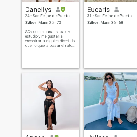
Danellys
Eucaris
24
•
San Felipe de Puerto Plata, Puerto Plata, Den Dominikanske R...
31
•
San Felipe de Puerto Plata, Puerto Plata, Den Dominikanske R...
Søker:
Mann 25 - 70
Søker:
Mann 36 - 68
SOy dominicana trabajo y
estudio y me gustaría
encontrar a alguien divertido
que no quiera pasar el rato
nada más que quiera algo
real algo genuino