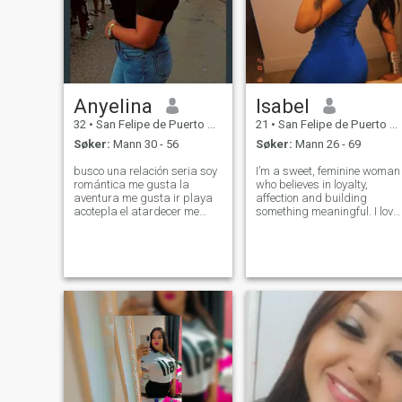
Anyelina
Isabel
32
•
San Felipe de Puerto Plata, Puerto Plata, Den Dominikanske R...
21
•
San Felipe de Puerto Plata, Puerto Plata, Den Dominikanske R...
Søker:
Mann 30 - 56
Søker:
Mann 26 - 69
busco una relación seria soy
I’m a sweet, feminine woman
romántica me gusta la
who believes in loyalty,
aventura me gusta ir playa
affection and building
acotepla el atardecer me
something meaningful. I love
gusta cosina soy optimista
good conversations, cozy
espotania me gusta
dinners, skincare, and
aventura busco alguien tan
making life beautiful in smal
interesado como yo de una
ways. I admire men who are
relación seria soy detallista
respectful, generous, and
me gusta la pelícu
know what the