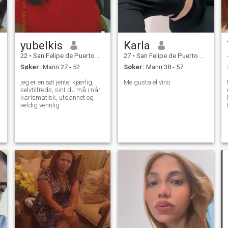
yubelkis
Karla
22
•
San Felipe de Puerto Plata, Puerto Plata, Den Dominikanske R...
27
•
San Felipe de Puerto Plata, Puerto Plata, Den Dominikanske R...
Søker:
Mann 27 - 52
Søker:
Mann 38 - 57
jeg er en søt jente, kjærlig,
Me gusta el vino
selvtilfreds, sint du må i når,
karismatisk, utdannet og
veldig vennlig