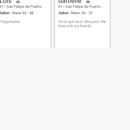
Lois
danielle
37
•
San Felipe de Puerto Plata, Puerto Plata, Den Dominikanske R...
61
•
San Felipe de Puerto Plata, Puerto Plata, Den Dominikanske R...
Søker:
Mann 33 - 48
Søker:
Mann 50 - 70
Preguntame
im so quit and i like pass litle
time with my friends
NESTE
Milly
23
•
San Felipe de Puerto Plata, Puerto Plata, Den Dominikanske R...