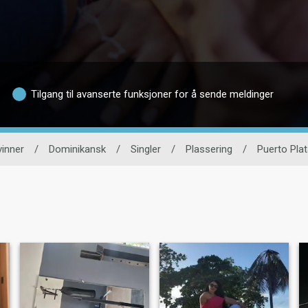
Tilgang til avanserte funksjoner for å sende meldinger
vinner
/
Dominikansk
/
Singler
/
Plassering
/
Puerto Pla