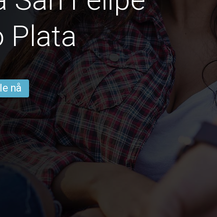
 Plata
le nå