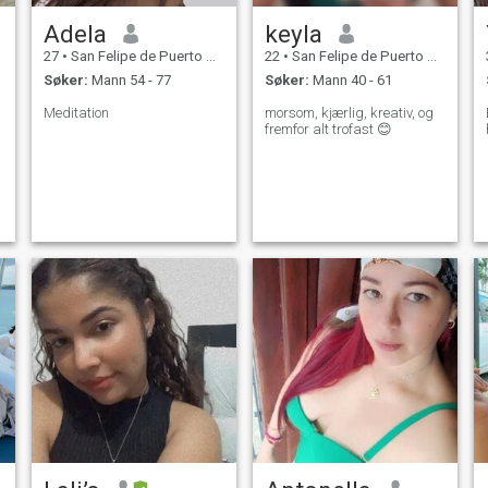
Adela
keyla
27
•
San Felipe de Puerto Plata, Puerto Plata, Den Dominikanske R...
22
•
San Felipe de Puerto Plata, Puerto Plata, Den Dominikanske R...
Søker:
Mann 54 - 77
Søker:
Mann 40 - 61
Meditation
morsom, kjærlig, kreativ, og
fremfor alt trofast 😊