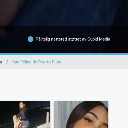
Pålitelig nettsted støttet av Cupid Media
ta
/
San Felipe de Puerto Plata