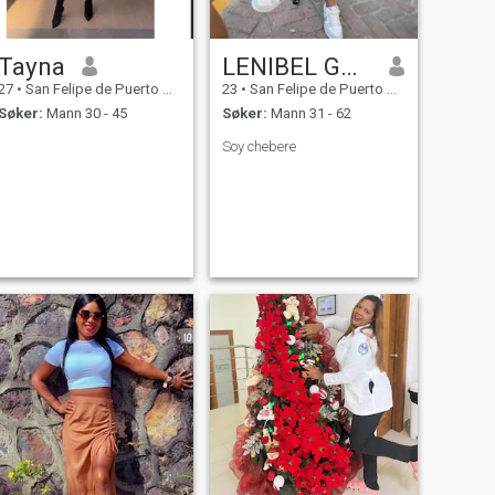
Tayna
LENIBEL GARCÍA
27
•
San Felipe de Puerto Plata, Puerto Plata, Den Dominikanske R...
23
•
San Felipe de Puerto Plata, Puerto Plata, Den Dominikanske R...
Søker:
Mann 30 - 45
Søker:
Mann 31 - 62
Soy chebere