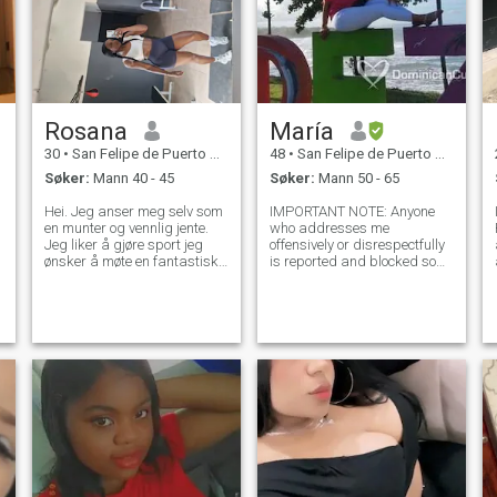
Rosana
María
30
•
San Felipe de Puerto Plata, Puerto Plata, Den Dominikanske R...
48
•
San Felipe de Puerto Plata, Puerto Plata, Den Dominikanske R...
Søker:
Mann 40 - 45
Søker:
Mann 50 - 65
Hei. Jeg anser meg selv som
IMPORTANT NOTE: Anyone
en munter og vennlig jente.
who addresses me
Jeg liker å gjøre sport jeg
offensively or disrespectfully
ønsker å møte en fantastisk
is reported and blocked so
mann og fremfor alt som har
that it is clear that not ALL of
et godt hjerte og som liker å
us who enter this page are
l
nyte livet. Hvis du føler for å
looking for fun or are
møte meg, vil jeg gjerne møte
prostitutes, if what you are
deg 🙂 også
looking for is fun, go to a
night club a