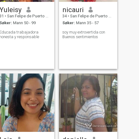
Yuleisy
nicauri
31
•
San Felipe de Puerto Plata, Puerto Plata, Den Dominikanske R...
34
•
San Felipe de Puerto Plata, Puerto Plata, Den Dominikanske R...
Søker:
Mann 50 - 99
Søker:
Mann 35 - 57
Educada trabajadora
soy muy extrovertida con
honesta y responsable
Buenos sentimientos