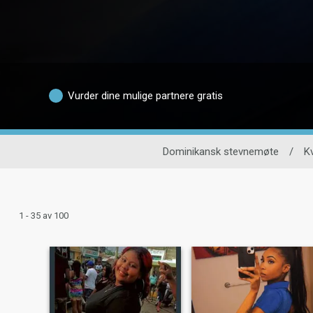
Vurder dine mulige partnere gratis
Dominikansk stevnemøte
/
K
1 - 35 av 100