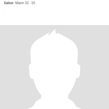
Søker:
Mann 32 - 55
.