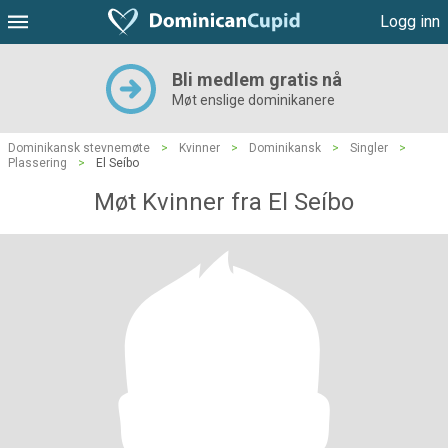
Logg inn
Bli medlem gratis nå
Møt enslige dominikanere
Dominikansk stevnemøte
>
Kvinner
>
Dominikansk
>
Singler
>
Plassering
>
El Seíbo
Møt Kvinner fra El Seíbo