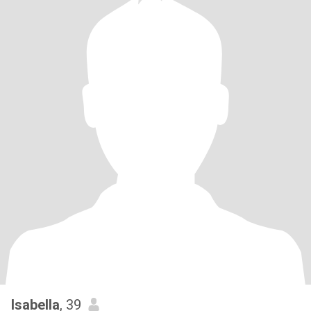
Isabella
, 39