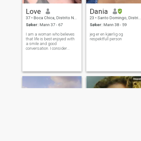
Love
Dania
37
•
Boca Chica, Distrito Nacional, Den Dominikanske Rep.
23
•
Santo Domingo, Distrito Nacional, Den Dominikanske Rep.
Søker:
Mann 37 - 67
Søker:
Mann 38 - 59
I am a woman who believes
jeg er en kjærlig og
that life is best enjoyed with
respektfull person
a smile and good
conversation. I consider
myself extremely expressive;
my eyes and my joy often tell
stories before I even start
talking.