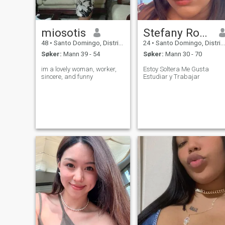
miosotis
Stefany Rosario
48
•
Santo Domingo, Distrito Nacional, Den Dominikanske Rep.
24
•
Santo Domingo, Distrito Nacional, Den Dominikanske Rep.
Søker:
Mann 39 - 54
Søker:
Mann 30 - 70
im a lovely woman, worker,
Estoy Soltera Me Gusta
sincere, and funny
Estudiar y Trabajar