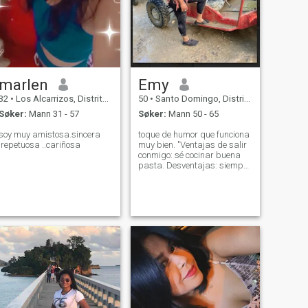
marlen
Emy
32
•
Los Alcarrizos, Distrito Nacional, Den Dominikanske Rep.
50
•
Santo Domingo, Distrito Nacional, Den Dominikanske Rep.
Søker:
Mann 31 - 57
Søker:
Mann 50 - 65
soy muy amistosa.sincera
toque de humor que funciona
.repetuosa ..cariñosa
muy bien. "Ventajas de salir
conmigo: sé cocinar buena
pasta. Desventajas: siempre
querré ponerle música a
todo".