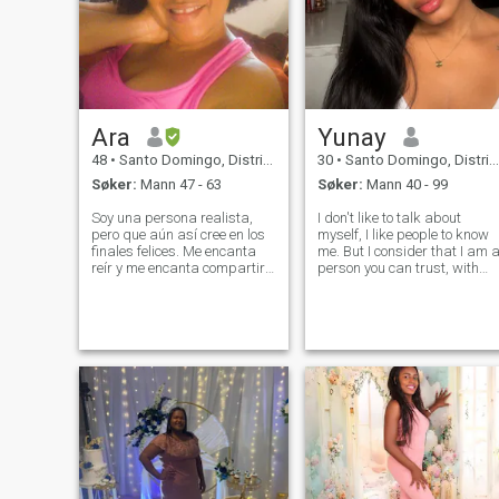
Ara
Yunay
48
•
Santo Domingo, Distrito Nacional, Den Dominikanske Rep.
30
•
Santo Domingo, Distrito Nacional, Den Dominikanske Rep.
Søker:
Mann 47 - 63
Søker:
Mann 40 - 99
Soy una persona realista,
I don't like to talk about
pero que aún así cree en los
myself, I like people to know
finales felices. Me encanta
me. But I consider that I am 
reír y me encanta compartir
person you can trust, with
en familia, soy una persona
very respectful, intelligent,
muy leal y que valora mucho
kind, affectionate, faithful
la fidelidad y la sinceridad,
values, I don't like lies, I
soy alguien que se entrega
understand that we can
por completo cuando ama, y
possess many qualities b