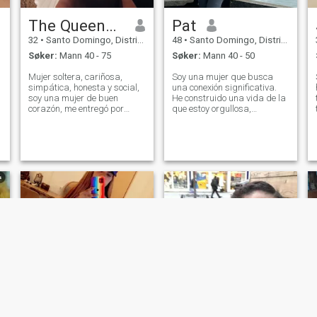
The Queen👑💋
Pat
32
•
Santo Domingo, Distrito Nacional, Den Dominikanske Rep.
48
•
Santo Domingo, Distrito Nacional, Den Dominikanske Rep.
Søker:
Mann 40 - 75
Søker:
Mann 40 - 50
Mujer soltera, cariñosa,
Soy una mujer que busca
simpática, honesta y social,
una conexión significativa.
soy una mujer de buen
He construido una vida de la
corazón, me entregó por
que estoy orgullosa,
completo y dedico mi tiempo,
equilibrada entre la
no busco juegos, si es lo que
ambición y el corazón. Busco
buscas este perfil no es para
a alguien que comparta mi
ti
pasión por el crecimiento, la
aventura y las
conversaciones significativ