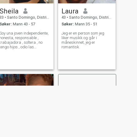
Sheila
Laura
33
•
Santo Domingo, Distrito Nacional, Den Dominikanske Rep.
43
•
Santo Domingo, Distrito Nacional, Den Dominikanske Rep.
Søker:
Mann 43 - 57
Søker:
Mann 35 - 51
Soy una joven independiente,
Jeg er en person som jeg
honesta, responsable ,
liker musikk og går i
trabajadora , soltera , no
måneskinnet, jeg er
tengo hijos , odio las
romantisk
mentiras , no me gusta
perder mi tiempo .
NESTE