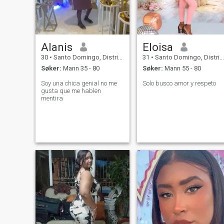
Alanis
Eloisa
30
•
Santo Domingo, Distrito Nacional, Den Dominikanske Rep.
31
•
Santo Domingo, Distrito Nacional, Den Dominikanske Rep.
Søker:
Mann 35 - 80
Søker:
Mann 55 - 80
Soy una chica genial no me
Solo busco amor y respeto
gusta que me hablen
mentira