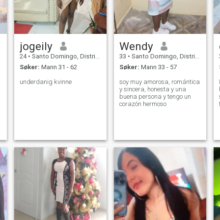
jogeily
Wendy
24
•
Santo Domingo, Distrito Nacional, Den Dominikanske Rep.
33
•
Santo Domingo, Distrito Nacional, Den Dominikanske Rep.
Søker:
Mann 31 - 62
Søker:
Mann 33 - 57
underdanig kvinne
soy muy amorosa, romántica
y sincera, honesta y una
buena persona y tengo un
corazón hermoso