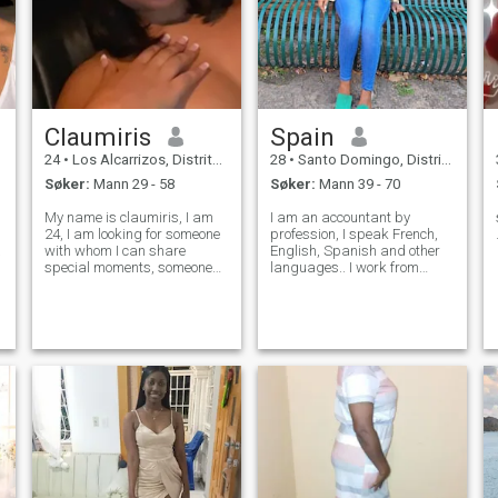
Claumiris
Spain
24
•
Los Alcarrizos, Distrito Nacional, Den Dominikanske Rep.
28
•
Santo Domingo, Distrito Nacional, Den Dominikanske Rep.
Søker:
Mann 29 - 58
Søker:
Mann 39 - 70
My name is claumiris, I am
I am an accountant by
24, I am looking for someone
profession, I speak French,
a
with whom I can share
English, Spanish and other
special moments, someone
languages.. I work from
who loves, values ​​and
Monday to Friday, and I have
respects me. I'm on this site
my clothing store. I am
because it caught my
looking for a serious
attention and I think it's good.
relationship to get Married
There is no playback of
and start a family, if that is
photos or video
not what you ar