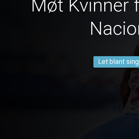
Møt Kvinner f
Nacio
Let blant sing