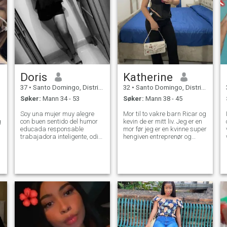
Doris
Katherine
37
•
Santo Domingo, Distrito Nacional, Den Dominikanske Rep.
32
•
Santo Domingo, Distrito Nacional, Den Dominikanske Rep.
Søker:
Mann 34 - 53
Søker:
Mann 38 - 45
Soy una mujer muy alegre
Mor til to vakre barn Ricar og
con buen sentido del humor
kevin de er mitt liv. Jeg er en
educada responsable
mor før jeg er en kvinne super
trabajadora inteligente, odio
hengiven entreprenør og
r
la mentira las personas
spesielt veldig hardt arbeid
hipócritas, perseverante
jeg elsker å tjene mine egne
cuando quiero algo trato de
penger, så jeg trenger ikke å
conseguirlo, amo la buenas
stole på noen mann jeg ikke
música me gusta mucho leer
er splitter som de sier i mitt
ago ejercicios m
land. hvis du vil vite mer, kan
du spørre meg...