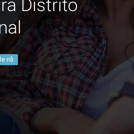
ra Distrito
nal
le nå