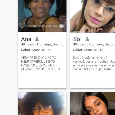
Ana
Sol
48
•
Santo Domingo, Distrito Nacional, Den Dominikanske Rep.
40
•
Santo Domingo, Distrito Nacional, Den Dominikanske Rep.
Søker:
Mann 45 - 60
Søker:
Mann 30 - 45
VERY FRIENDLY, LIKE TO
Ikke så vakkert, ikke så
HELP OTHERS, LIKE TO
vakkert, bare fantastisk. Jeg
HAVE FUN, LOYAL AND
er ikke så vakker, heller ikke
ALWAYS TRYING TO SEE THE
så perfekt kropp, jeg hater
THINGS IN A VERY POSITIVE
vices og elsker kaffe, jeg like
WAY. I ALWAYS TRY TO
å drømme, jeg er oppriktig
AVOID PROBLEMS OR ISUES
og kjærlig. Jeg har fortsatt
WITH PEOPLE CAUSE I
beskjedenhet å kle av meg,
DONT LIKE TO BE MAD AT
men jeg nyter kjærligheten
ANYONE. EASY GOING, LOVE
fullt ut, jeg er forelsket i livet
OUTDOORS, GO CAMPING,
og farten og ser det som
følger med det.