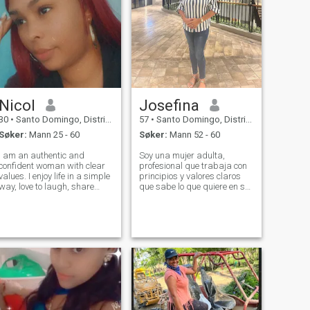
Nicol
Josefina
30
•
Santo Domingo, Distrito Nacional, Den Dominikanske Rep.
57
•
Santo Domingo, Distrito Nacional, Den Dominikanske Rep.
Søker:
Mann 25 - 60
Søker:
Mann 52 - 60
I am an authentic and
Soy una mujer adulta,
confident woman with clear
profesional que trabaja con
values. I enjoy life in a simple
principios y valores claros
way, love to laugh, share
que sabe lo que quiere en su
good moments, and grow
vida y para su vida, que no
every day as a person. I’m
negocia su paz y bienestar
looking for a real and sincere
con lecciones de vida de sus
connection, with no games. I
experiencias y años. No soy
believe in respect,
complicada para tratar,
communicatio
convers