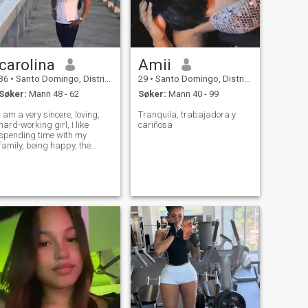
carolina
Amii
36
•
Santo Domingo, Distrito Nacional, Den Dominikanske Rep.
29
•
Santo Domingo, Distrito Nacional, Den Dominikanske Rep.
Søker:
Mann 48 - 62
Søker:
Mann 40 - 99
I am a very sincere, loving,
Tranquila, trabajadora y
hard-working girl, I like
cariñosa
spending time with my
family, being happy, the
beach, the movies, camping,
traveling and playing sports.