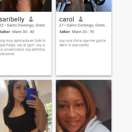
saribelly
carol
22
•
Santo Domingo, Distrito Nacional, Den Dominikanske Rep.
27
•
Santo Domingo, Distrito Nacional, Den Dominikanske Rep.
Søker:
Mann 30 - 40
Søker:
Mann 20 - 70
soy muy aplicada en todo lo
soy una chica que me gusta
que hago, voy al gym ,voy a
decir lo que siento
la universidad, soy estilista
personal