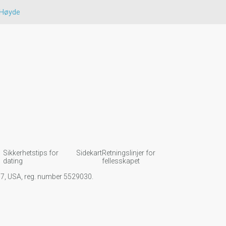
Høyde
Sikkerhetstips for
Sidekart
Retningslinjer for
dating
fellesskapet
107, USA, reg. number 5529030.