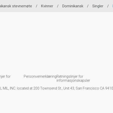
ikansk stevnemøte
/
Kvinner
/
Dominikansk
/
Singler
/
njer for
Personvernerklæring
Retningslinjer for
informasjonskapsler
IL MIL, INC. located at 200 Townsend St., Unit 43, San Francisco CA 94