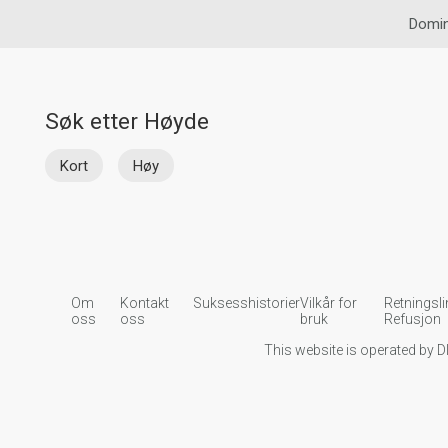
Domin
Søk etter Høyde
Kort
Høy
Om
Kontakt
Suksesshistorier
Vilkår for
Retningsli
oss
oss
bruk
Refusjon
This website is operated by D