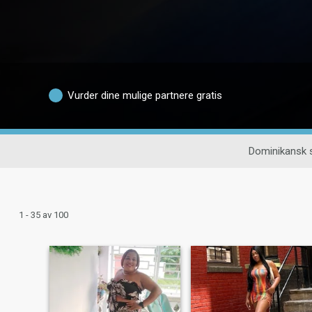
Vurder dine mulige partnere gratis
Dominikansk 
1 - 35 av 100