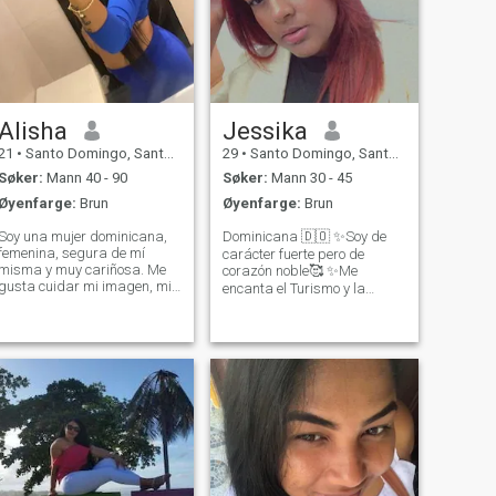
Alisha
Jessika
21
•
Santo Domingo, Santo Domingo, Den Dominikanske Rep.
29
•
Santo Domingo, Santo Domingo, Den Dominikanske Rep.
Søker:
Mann 40 - 90
Søker:
Mann 30 - 45
Øyenfarge:
Brun
Øyenfarge:
Brun
Soy una mujer dominicana,
Dominicana 🇩🇴 ✨Soy de
femenina, segura de mí
carácter fuerte pero de
misma y muy cariñosa. Me
corazón noble🥰 ✨Me
gusta cuidar mi imagen, mi
encanta el Turismo y la
energía y disfrutar de la vida
naturaleza🌳🪵 ✨Una
sin complicaciones. Valoro la
invitación que no rechazaría
honestidad, el respeto y la
es a la playa 🏝️ ✨ Me gusta
buena conversación. Me
considero dominante pero
el vino 🍷 ✨Estudiante de
tierna, sé l
Inglés 🤓