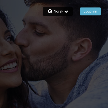
Norsk
Logg inn