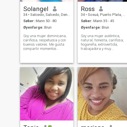
Solangel
Ross
34
•
Salcedo, Salcedo, Den Dominikanske Rep.
34
•
Sosuá, Puerto Plata, Den Dominikanske Rep.
Søker:
Mann 50 - 80
Søker:
Mann 35 - 45
Øyenfarge:
Brun
Øyenfarge:
Brun
Soy una mujer dominicana,
Soy una mujer auténtica,
cariñosa, respetuosa y con
natural, honesta, cariñosa,
buenos valores. Me gusta
hogareña, extrovertida,
compartir momentos
trabajadora y muy
tranquilos, conversar, reír y
apasionada. Me gusta
disfrutar de las cosas
cocinar y compartir con
simples de la vida. Me
familia y amigos. Me
encanta cocinar,
apasiona la naturaleza y
especialmente cuando lo
conocer nuevos lugares; Me
hago para alguien especial.
encanta el café, el vino tinto y
Valoro m
la b