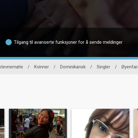
Tilgang til avanserte funksjoner for å sende meldinger
stevnemøte
/
Kvinner
/
Dominikansk
/
Singler
/
Øyenfar