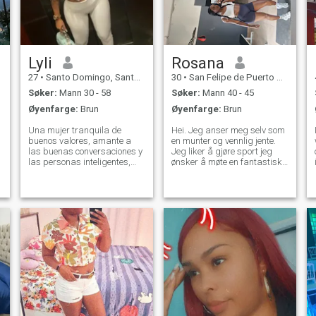
Lyli
Rosana
27
•
Santo Domingo, Santo Domingo, Den Dominikanske Rep.
30
•
San Felipe de Puerto Plata, Puerto Plata, Den Dominikanske R...
Søker:
Mann 30 - 58
Søker:
Mann 40 - 45
Øyenfarge:
Brun
Øyenfarge:
Brun
Una mujer tranquila de
Hei. Jeg anser meg selv som
buenos valores, amante a
en munter og vennlig jente.
las buenas conversaciones y
Jeg liker å gjøre sport jeg
las personas inteligentes,
ønsker å møte en fantastisk
fluyó con vibras positivas y
mann og fremfor alt som har
buenas personas a mi
et godt hjerte og som liker å
alrededor, diría que honesta
nyte livet. Hvis du føler for å
y inteligente y muy amable ,
møte meg, vil jeg gjerne møte
suelo ser simpática
deg 🙂 også
divertida, cariño