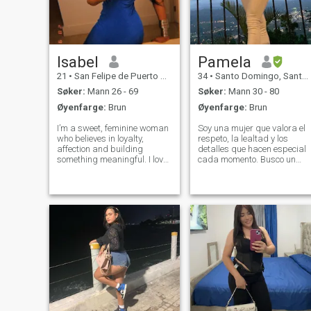
Isabel
Pamela
21
•
San Felipe de Puerto Plata, Puerto Plata, Den Dominikanske R...
34
•
Santo Domingo, Santo Domingo, Den Dominikanske Rep.
Søker:
Mann 26 - 69
Søker:
Mann 30 - 80
Øyenfarge:
Brun
Øyenfarge:
Brun
I’m a sweet, feminine woman
Soy una mujer que valora el
who believes in loyalty,
respeto, la lealtad y los
affection and building
detalles que hacen especial
something meaningful. I love
cada momento. Busco un
good conversations, cozy
hombre que comparta esos
dinners, skincare, and
valores, alguien proveedor,
making life beautiful in small
atento y con espíritu
ways. I admire men who are
aventurero. Me encanta
respectful, generous, and
viajar, descubrir nuevos
know what the
destinos, disfrutar de