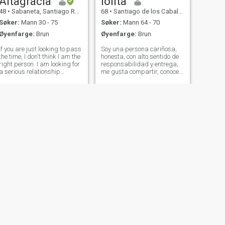
Altagracia
lolita
48
•
Sabaneta, Santiago Rodríguez, Den Dominikanske Rep.
68
•
Santiago de los Caballeros, Santiago, Den Dominikanske Rep.
Søker:
Mann 30 - 75
Søker:
Mann 64 - 70
Øyenfarge:
Brun
Øyenfarge:
Brun
If you are just looking to pass
Soy una persona cariñosa,
the time, I don't think I am the
honesta, con alto sentido de
right person. I am looking for
responsabilidad y entrega,
a serious relationship
me gusta compartir, conocer
without lies, but above all
amigos, nuevos lugares,
with respect. If you are in that
disfrutar de las cosas
stage, write to me. I am a
buenas de la vida. busco
divorced woman who comes
una relación seria con
from a humble fami
alguien que tenga afinidad
con mi forma de pe
NESTE
Reyna
29
•
San Pedro de Macorís, San Pedro de Macorís, Den Dominikanske...