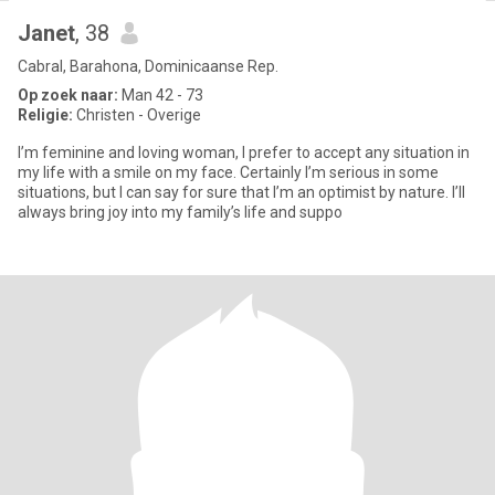
Janet
, 38
Cabral, Barahona, Dominicaanse Rep.
Op zoek naar:
Man 42 - 73
Religie:
Christen - Overige
I’m feminine and loving woman, I prefer to accept any situation in
my life with a smile on my face. Certainly I’m serious in some
situations, but I can say for sure that I’m an optimist by nature. I’ll
always bring joy into my family’s life and suppo