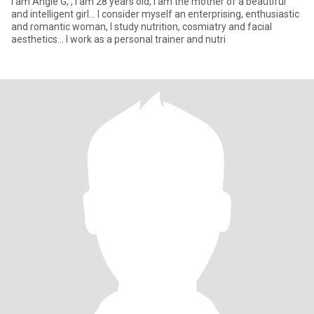
I am Angie G; , I am 28 years old, I am the mother of a beautiful
and intelligent girl... I consider myself an enterprising, enthusiastic
and romantic woman, I study nutrition, cosmiatry and facial
aesthetics... I work as a personal trainer and nutri