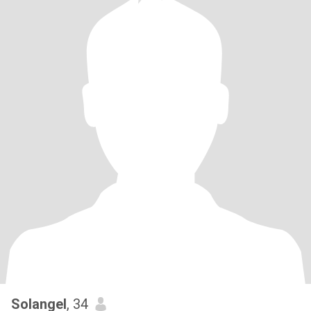
Solangel
, 34