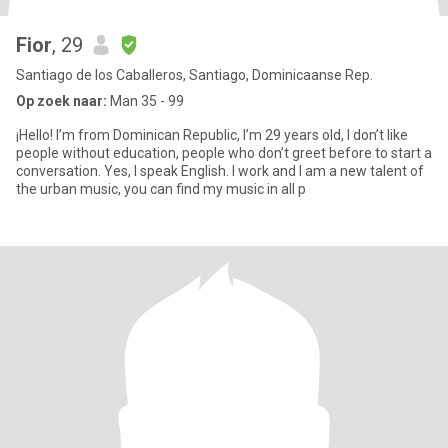
Fior
, 29
Santiago de los Caballeros, Santiago, Dominicaanse Rep.
Op zoek naar:
Man 35 - 99
¡Hello! I’m from Dominican Republic, I’m 29 years old, I don’t like
people without education, people who don’t greet before to start a
conversation. Yes, I speak English. I work and I am a new talent of
the urban music, you can find my music in all p