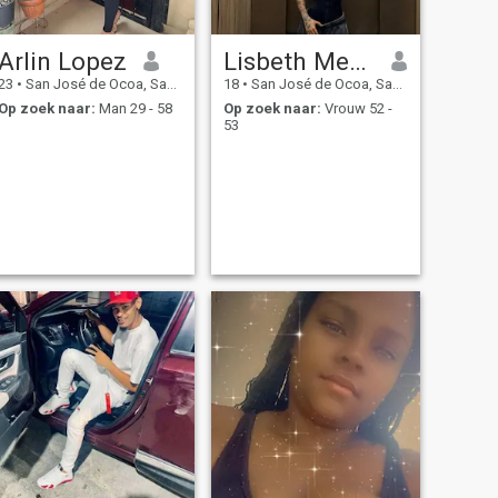
Arlin Lopez
Lisbeth Meran.Garcias
23
•
San José de Ocoa, San José de Ocoa, Dominicaanse Rep.
18
•
San José de Ocoa, San José de Ocoa, Dominicaanse Rep.
Op zoek naar:
Man 29 - 58
Op zoek naar:
Vrouw 52 -
53