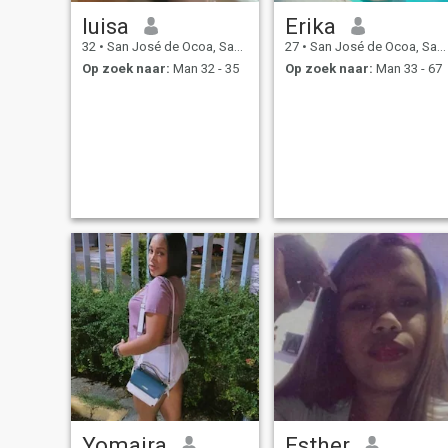
luisa
Erika
32
•
San José de Ocoa, San José de Ocoa, Dominicaanse Rep.
27
•
San José de Ocoa, San José de Ocoa, Dominicaanse Rep.
Op zoek naar:
Man 32 - 35
Op zoek naar:
Man 33 - 67
Yomaira
Esther