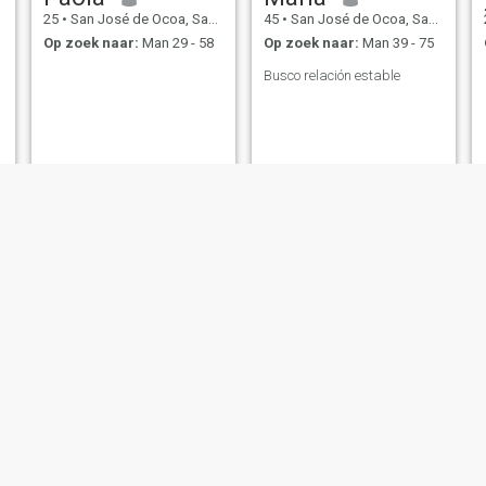
25
•
San José de Ocoa, San José de Ocoa, Dominicaanse Rep.
45
•
San José de Ocoa, San José de Ocoa, Dominicaanse Rep.
Op zoek naar:
Man 29 - 58
Op zoek naar:
Man 39 - 75
Busco relación estable
Esthefany
Ashley
28
•
San José de Ocoa, San José de Ocoa, Dominicaanse Rep.
29
•
San José de Ocoa, San José de Ocoa, Dominicaanse Rep.