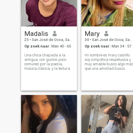
Madalis
Mary
25
•
San José de Ocoa, San José de Ocoa, Dominicaanse Rep.
34
•
San José de Ocoa, San José de Ocoa, Dominicaanse Rep.
Op zoek naar:
Man 40 - 65
Op zoek naar:
Man 34 - 57
Una chica chapada a la
mi nombre es mary castillo
antigua, con gustos poco
soy simpática respetuosa y
comunes por la poesía,
muy amable busco algo má
música clásica, y la lectura.
que una amistad busco
alguien no que me de todo si
no más bien que podamos
conseguirlo juntos