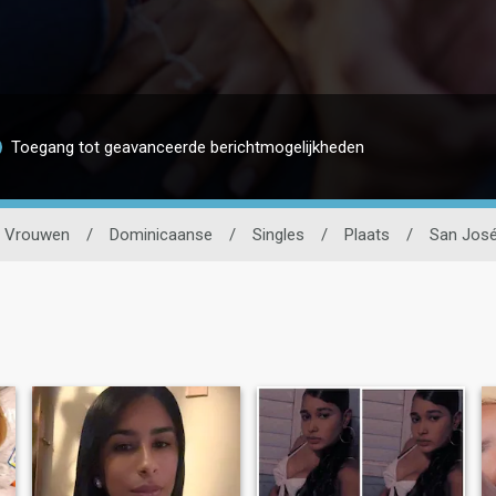
Toegang tot geavanceerde berichtmogelijkheden
Vrouwen
/
Dominicaanse
/
Singles
/
Plaats
/
San Jos