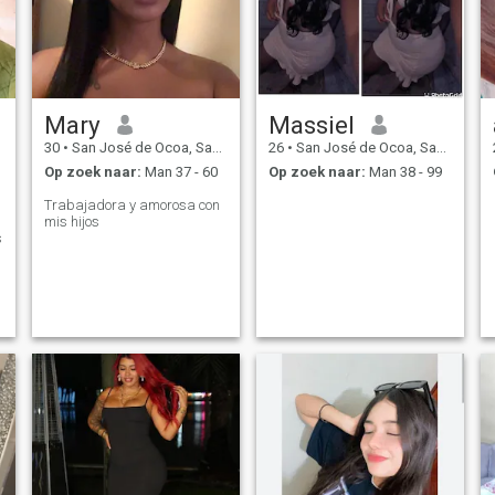
Mary
Massiel
30
•
San José de Ocoa, San José de Ocoa, Dominicaanse Rep.
26
•
San José de Ocoa, San José de Ocoa, Dominicaanse Rep.
Op zoek naar:
Man 37 - 60
Op zoek naar:
Man 38 - 99
Trabajadora y amorosa con
mis hijos
s