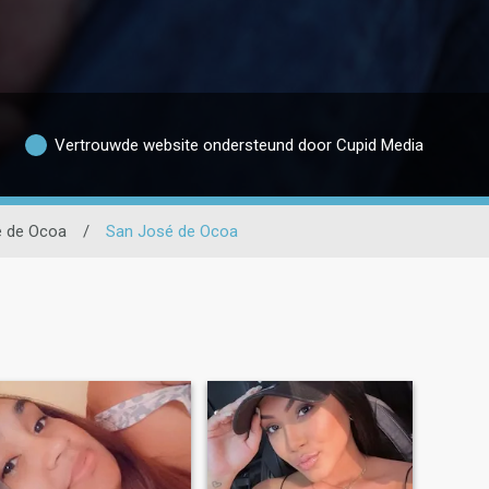
Vertrouwde website ondersteund door Cupid Media
é de Ocoa
/
San José de Ocoa