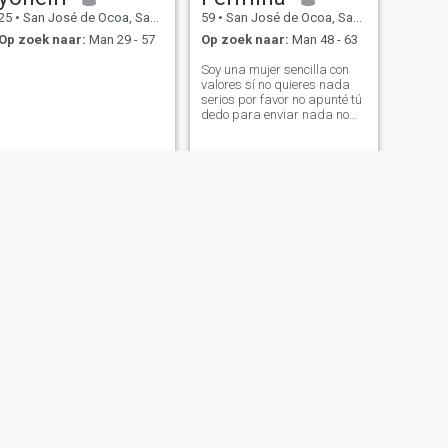
25
•
San José de Ocoa, San José de Ocoa, Dominicaanse Rep.
59
•
San José de Ocoa, San José de Ocoa, Dominicaanse Rep.
Op zoek naar:
Man 29 - 57
Op zoek naar:
Man 48 - 63
Soy una mujer sencilla con
valores sí no quieres nada
serios por favor no apunté tú
dedo para enviar nada no
estoy buscando diversión
gracias
VOLGENDE
Maria
27
•
San José de Ocoa, San José de Ocoa, Dominicaanse Rep.