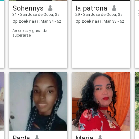
Sohennys
la patrona
31
•
San José de Ocoa, San José de Ocoa, Dominicaanse Rep.
29
•
San José de Ocoa, San José de Ocoa, Dominicaanse Rep.
Op zoek naar:
Man 34 - 62
Op zoek naar:
Man 33 - 62
Amorosa y gana de
superarse
Paola
Maria