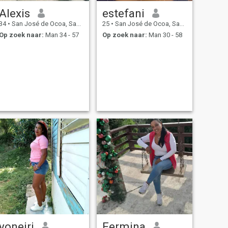
Alexis
estefani
34
•
San José de Ocoa, San José de Ocoa, Dominicaanse Rep.
25
•
San José de Ocoa, San José de Ocoa, Dominicaanse Rep.
Op zoek naar:
Man 34 - 57
Op zoek naar:
Man 30 - 58
yoneiri
Fermina