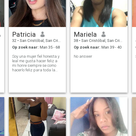
Patricia
Mariela
32
•
San Cristóbal, San Cristóbal, Dominicaanse Rep.
38
•
San Cristóbal, San Cristóbal, Dominicaanse Rep.
Op zoek naar:
Man 35 - 68
Op zoek naar:
Man 39 - 40
Soy una mujer fiel honesta y
No answer
leal me gusta hacer feliz a
mi honre siempre se como
hacerlo feliz para toda la
vida ❤️