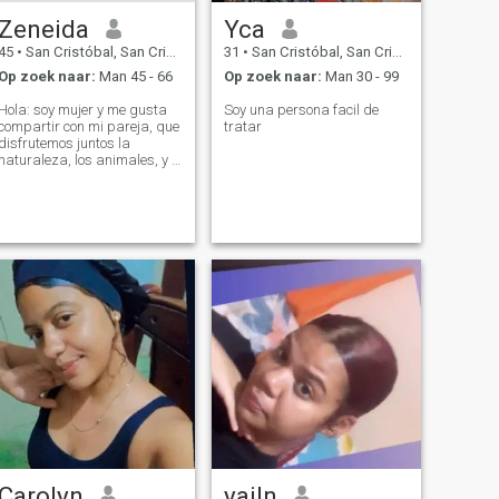
Zeneida
Yca
45
•
San Cristóbal, San Cristóbal, Dominicaanse Rep.
31
•
San Cristóbal, San Cristóbal, Dominicaanse Rep.
Op zoek naar:
Man 45 - 66
Op zoek naar:
Man 30 - 99
Hola: soy mujer y me gusta
Soy una persona facil de
compartir con mi pareja, que
tratar
disfrutemos juntos la
naturaleza, los animales, y el
medio ambiente. Una de mi
pasión es sembrar matas y
flores en el patio,
Carolyn
yailn