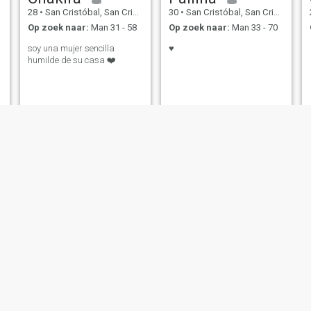
28
•
San Cristóbal, San Cristóbal, Dominicaanse Rep.
30
•
San Cristóbal, San Cristóbal, Dominicaanse Rep.
Op zoek naar:
Man 31 - 58
Op zoek naar:
Man 33 - 70
soy una mujer sencilla
♥️
humilde de su casa ❤️
Wendy
Esmeralda
24
•
San Cristóbal, San Cristóbal, Dominicaanse Rep.
26
•
San Cristóbal, San Cristóbal, Dominicaanse Rep.