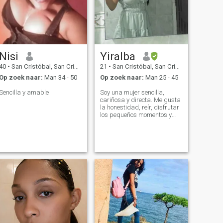
Nisi
Yiralba
40
•
San Cristóbal, San Cristóbal, Dominicaanse Rep.
21
•
San Cristóbal, San Cristóbal, Dominicaanse Rep.
Op zoek naar:
Man 34 - 50
Op zoek naar:
Man 25 - 45
Sencilla y amable
Soy una mujer sencilla,
cariñosa y directa. Me gusta
la honestidad, reír, disfrutar
los pequeños momentos y
crecer cada día como
persona.