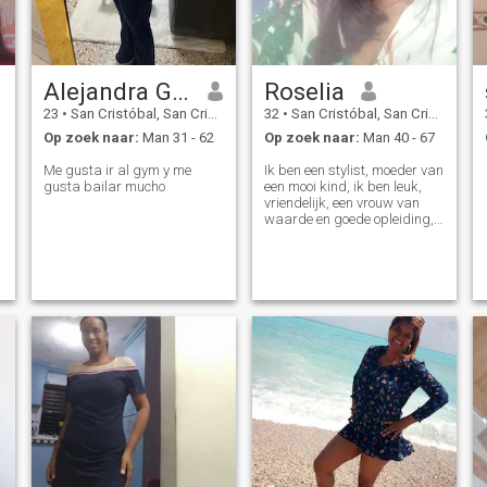
Alejandra Geronimo
Roselia
23
•
San Cristóbal, San Cristóbal, Dominicaanse Rep.
32
•
San Cristóbal, San Cristóbal, Dominicaanse Rep.
Op zoek naar:
Man 31 - 62
Op zoek naar:
Man 40 - 67
Me gusta ir al gym y me
Ik ben een stylist, moeder van
gusta bailar mucho
een mooi kind, ik ben leuk,
vriendelijk, een vrouw van
waarde en goede opleiding,
consistent, enz.