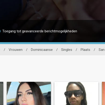
Toegang tot geavanceerde berichtmogelijkheden
g
/
Vrouwen
/
Dominicaanse
/
Singles
/
Plaats
/
San