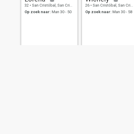
32
•
San Cristóbal, San Cristóbal, Dominicaanse Rep.
26
•
San Cristóbal, San Cristóbal, Dominicaanse Rep.
Op zoek naar:
Man 30 - 50
Op zoek naar:
Man 30 - 58
Mileidys
Yudelka Gómez
27
•
San Cristóbal, San Cristóbal, Dominicaanse Rep.
23
•
San Cristóbal, San Cristóbal, Dominicaanse Rep.