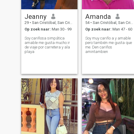
Jeanny
Amanda
29
•
San Cristóbal, San Cristóbal, Dominicaanse Rep.
54
•
San Cristóbal, San Cristóbal, Dominicaanse Rep.
Op zoek naar:
Man 30 - 99
Op zoek naar:
Man 47 - 60
Soy cariñosa simpática
Soy muy cariño a y amable
amable me gusta mucho ir
pero también me gusta que
de viaje por carretera y ala
me. Den cariños
playa
amintambien