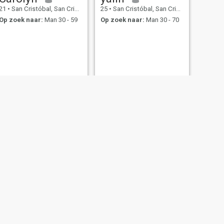
21
•
San Cristóbal, San Cristóbal, Dominicaanse Rep.
25
•
San Cristóbal, San Cristóbal, Dominicaanse Rep.
Op zoek naar:
Man 30 - 59
Op zoek naar:
Man 30 - 70
VOLGENDE
jasmin
40
•
San Cristóbal, San Cristóbal, Dominicaanse Rep.