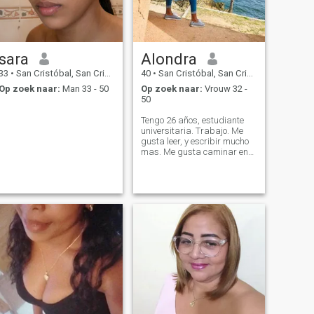
sara
Alondra
33
•
San Cristóbal, San Cristóbal, Dominicaanse Rep.
40
•
San Cristóbal, San Cristóbal, Dominicaanse Rep.
Op zoek naar:
Man 33 - 50
Op zoek naar:
Vrouw 32 -
50
Tengo 26 años, estudiante
universitaria. Trabajo. Me
gusta leer, y escribir mucho
mas. Me gusta caminar en
la playa, soy muy romántica
y detallista.