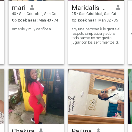
mari
Maridalis modesto
40
•
San Cristóbal, San Cristóbal, Dominicaanse Rep.
25
•
San Cristóbal, San Cristóbal, Dominicaanse Rep.
Op zoek naar:
Man 43 - 74
Op zoek naar:
Man 32 - 35
amable y muy cariñosa
soy una persona k le gusta el
respeto simpática y sobre
todo buena no me gusta
jugar con los sentimientos de
los de más por k vale oro
humildad sobre todo y amor
propio
Chakira
Pailina