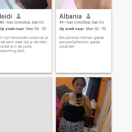
leidi
Albania
40
•
San Cristóbal, San Cristóbal, Dominicaanse Rep.
49
•
San Cristóbal, San Cristóbal, Dominicaanse Rep.
Op zoek naar:
Man 30 - 70
Op zoek naar:
Man 50 - 70
Er zijn fantasieën waarvan je
Een persoon met een goede
niet eens weet dat je die hebt,
persoonlijkheid en goede
totdat je in de juiste
waarden
stemming bent...