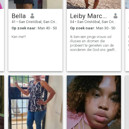
Bella
Leiby Marcellus
41
•
San Cristóbal, San Cristóbal, Dominicaanse Rep.
34
•
San Cristóbal, San Cristóbal, Dominicaanse Rep.
Op zoek naar:
Man 40 - 50
Op zoek naar:
Man 30 - 50
Ken me!!!
Ik ben een jonge vrouw vol
illusies en dromen die
probeert te genieten van de
wonderen die God ons geeft,
vecht voor wat hij wil en
houdt van zijn familie boven
alles