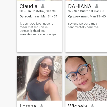
Claudia
DAHIANA
38
•
San Cristóbal, San Cristóbal, Dominicaanse Rep.
32
•
San Cristóbal, San Cristóbal, Dominicaanse Rep.
Op zoek naar:
Man 34 - 54
Op zoek naar:
Man 35 - 60
Ik ben nederig en nederig,
soy una persona muy
maar met een unieke
sentimental y cariñosa
persoonlijkheid, met
waarden en goede principes
die me rijk maken. Als u geen
profiel hebt, schrijf mij dan
niet
Lorena
Wichely