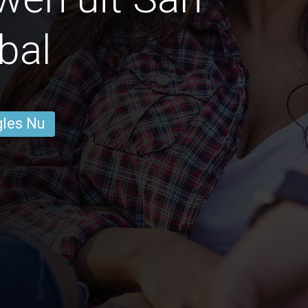
bal
gles Nu