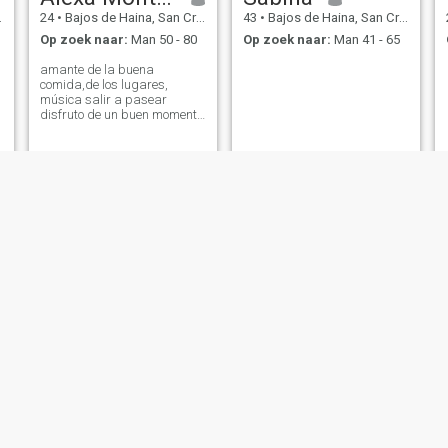
24
•
Bajos de Haina, San Cristóbal, Dominicaanse Rep.
43
•
Bajos de Haina, San Cristóbal, Dominicaanse Rep.
Op zoek naar:
Man 50 - 80
Op zoek naar:
Man 41 - 65
amante de la buena
comida,de los lugares,
música salir a pasear
disfruto de un buen momento
de calidad con una copa de
vino
NIEUW
Alexandra
Soy Bendecidas. ❤️
41
•
Bajos de Haina, San Cristóbal, Dominicaanse Rep.