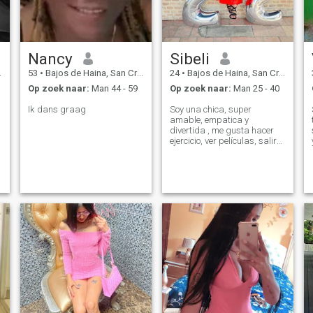
Nancy
Sibeli
53
•
Bajos de Haina, San Cristóbal, Dominicaanse Rep.
24
•
Bajos de Haina, San Cristóbal, Dominicaanse Rep.
Op zoek naar:
Man 44 - 59
Op zoek naar:
Man 25 - 40
Ik dans graag
Soy una chica, super
amable, empatica y
divertida , me gusta hacer
ejercicio, ver películas, salir
con amigos, conocer
personas.