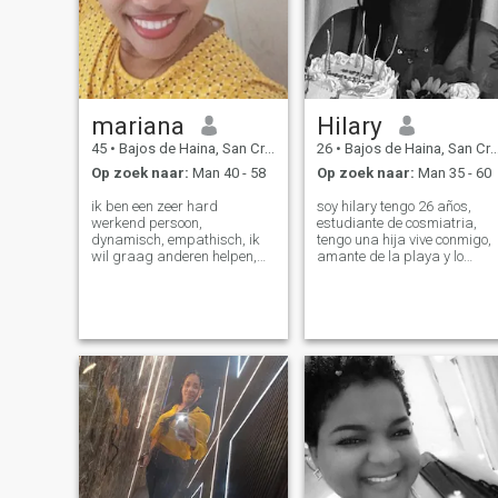
mariana
Hilary
45
•
Bajos de Haina, San Cristóbal, Dominicaanse Rep.
26
•
Bajos de Haina, San Cristóbal, Dominicaanse Rep.
Op zoek naar:
Man 40 - 58
Op zoek naar:
Man 35 - 60
ik ben een zeer hard
soy hilary tengo 26 años,
werkend persoon,
estudiante de cosmiatria,
dynamisch, empathisch, ik
tengo una hija vive conmigo,
wil graag anderen helpen,
amante de la playa y lo
zou zijn, gericht op wat ik wil
nuevo, esperando conocer a
zeer humanitair, met veel
alguien con la cual pueda
gevoel voor humor, gevoelig,
compartir mis gustos
ik wil graag goed zijn.
Verzorgd, geurd zeer
respectvol en
verantwoordelijk, toegewijd
aan wat ik doe en zeer goed
in wat ik doe omdat ik
dingen doe met liefde en de
zegen van God, ik ben erg
huiselijk en meer positieve
kwaliteiten. ik ben 45 jaar
oud ik zou graag een