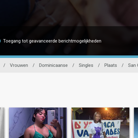
Toegang tot geavanceerde berichtmogelijkheden
/
Vrouwen
/
Dominicaanse
/
Singles
/
Plaats
/
San 