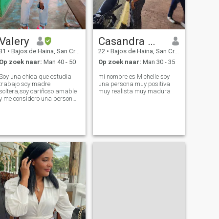
Valery
Casandra Michel
31
•
Bajos de Haina, San Cristóbal, Dominicaanse Rep.
22
•
Bajos de Haina, San Cristóbal, Dominicaanse Rep.
Op zoek naar:
Man 40 - 50
Op zoek naar:
Man 30 - 35
Soy una chica que estudia
mi nombre es Michelle soy
trabajo soy madre
una persona muy positiva
soltera,soy cariñoso amable
muy realista muy madura
y me considero una persona
de buen corazón.