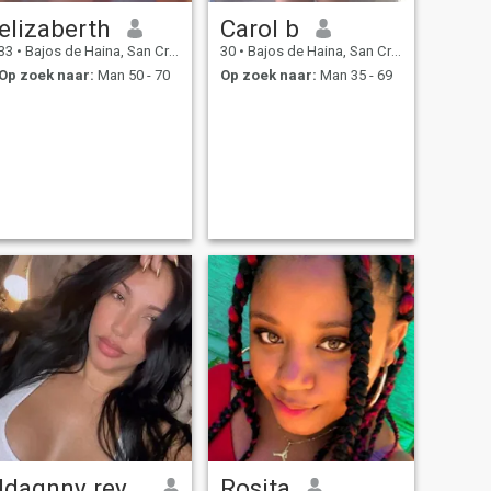
elizaberth
Carol b
33
•
Bajos de Haina, San Cristóbal, Dominicaanse Rep.
30
•
Bajos de Haina, San Cristóbal, Dominicaanse Rep.
Op zoek naar:
Man 50 - 70
Op zoek naar:
Man 35 - 69
Idagnny reyes
Rosita