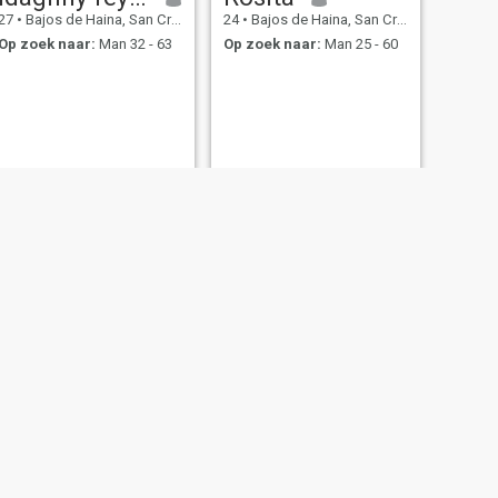
27
•
Bajos de Haina, San Cristóbal, Dominicaanse Rep.
24
•
Bajos de Haina, San Cristóbal, Dominicaanse Rep.
Op zoek naar:
Man 32 - 63
Op zoek naar:
Man 25 - 60
VOLGENDE
mirca
30
•
Bajos de Haina, San Cristóbal, Dominicaanse Rep.