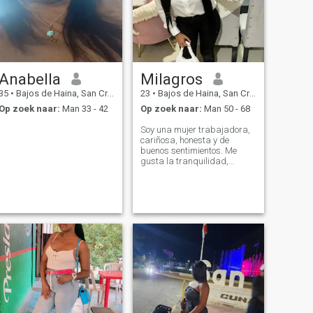
Anabella
Milagros
35
•
Bajos de Haina, San Cristóbal, Dominicaanse Rep.
23
•
Bajos de Haina, San Cristóbal, Dominicaanse Rep.
Op zoek naar:
Man 33 - 42
Op zoek naar:
Man 50 - 68
Soy una mujer trabajadora,
cariñosa, honesta y de
buenos sentimientos. Me
gusta la tranquilidad,
compartir en familia y
conocer personas con
buenas intenciones