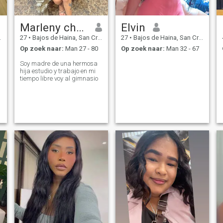
Marleny chavez
Elvin
27
•
Bajos de Haina, San Cristóbal, Dominicaanse Rep.
27
•
Bajos de Haina, San Cristóbal, Dominicaanse Rep.
Op zoek naar:
Man 27 - 80
Op zoek naar:
Man 32 - 67
Soy madre de una hermosa
hija estudio y trabajo en mi
tiempo libre voy al gimnasio