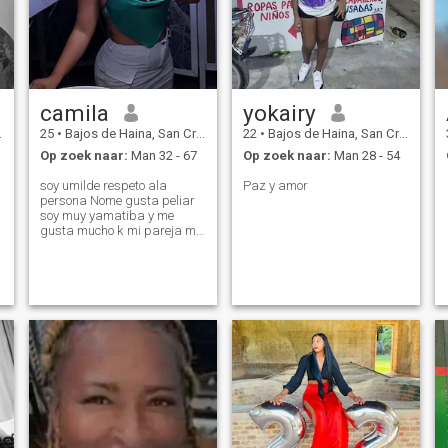
camila
yokairy
25
•
Bajos de Haina, San Cristóbal, Dominicaanse Rep.
22
•
Bajos de Haina, San Cristóbal, Dominicaanse Rep.
Op zoek naar:
Man 32 - 67
Op zoek naar:
Man 28 - 54
soy umilde respeto ala
Paz y amor
persona Nome gusta peliar
soy muy yamatiba y me
gusta mucho k mi pareja me
aga el amor