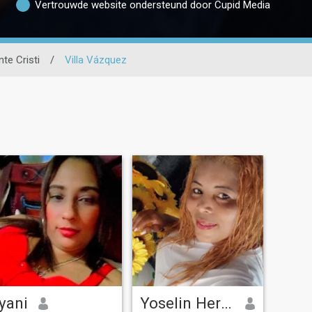
Vertrouwde website ondersteund door Cupid Media
te Cristi
/
Villa Vázquez
yani
Yoselin Hernández