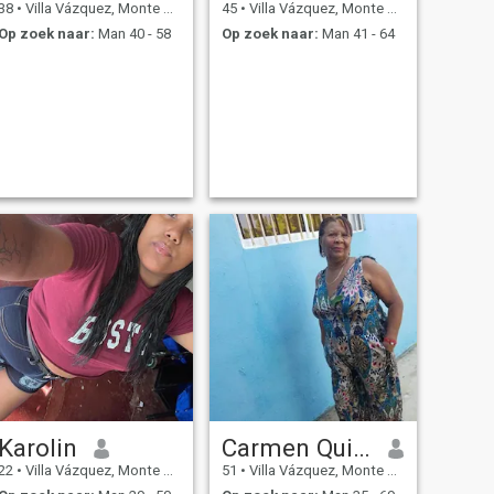
38
•
Villa Vázquez, Monte Cristi, Dominicaanse Rep.
45
•
Villa Vázquez, Monte Cristi, Dominicaanse Rep.
Op zoek naar:
Man 40 - 58
Op zoek naar:
Man 41 - 64
Karolin
Carmen Quintanilla
22
•
Villa Vázquez, Monte Cristi, Dominicaanse Rep.
51
•
Villa Vázquez, Monte Cristi, Dominicaanse Rep.