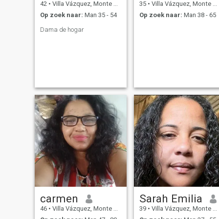
42
•
Villa Vázquez, Monte Cristi, Dominicaanse Rep.
35
•
Villa Vázquez, Monte Cristi, Dominicaanse Rep.
Op zoek naar:
Man 35 - 54
Op zoek naar:
Man 38 - 65
Dama de hogar
carmen
Sarah Emilia
46
•
Villa Vázquez, Monte Cristi, Dominicaanse Rep.
39
•
Villa Vázquez, Monte Cristi, Dominicaanse Rep.