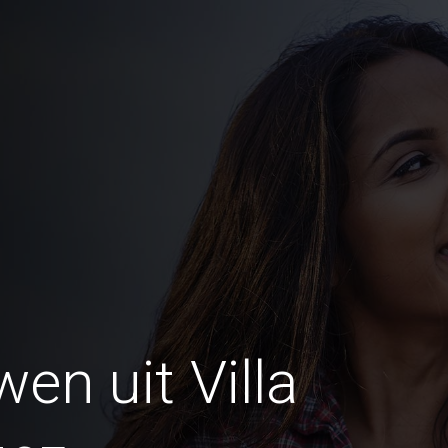
n uit Villa