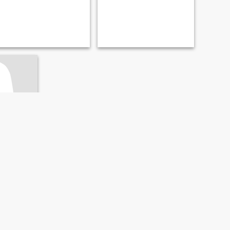
n
Dominicaanse Rep.
n 25 - 50