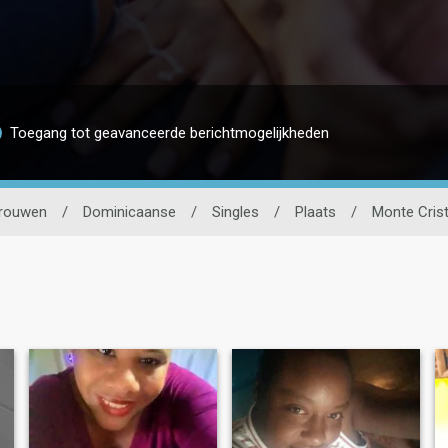
Toegang tot geavanceerde berichtmogelijkheden
rouwen
/
Dominicaanse
/
Singles
/
Plaats
/
Monte Crist