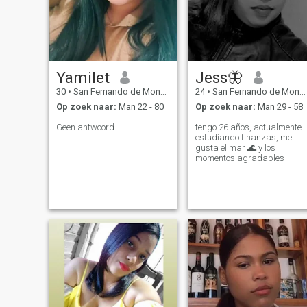
Yamilet
Jess🦋
30
•
San Fernando de Monte Cristi, Monte Cristi, Dominicaanse Rep...
24
•
San Fernando de Monte Cristi, Monte Cristi, Dominicaanse Rep...
Op zoek naar:
Man 22 - 80
Op zoek naar:
Man 29 - 58
Geen antwoord
tengo 26 años, actualmente
estudiando finanzas, me
gusta el mar 🌊 y los
momentos agradables