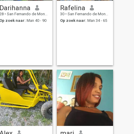
Darihanna
Rafelina
28
•
San Fernando de Monte Cristi, Monte Cristi, Dominicaanse Rep...
30
•
San Fernando de Monte Cristi, Monte Cristi, Dominicaanse Rep...
Op zoek naar:
Man 40 - 90
Op zoek naar:
Man 34 - 65
Alex
mari