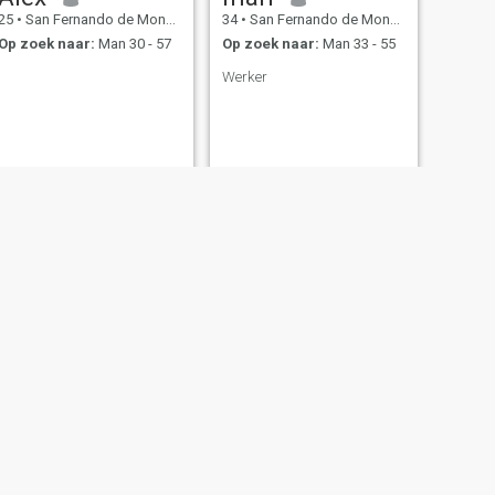
25
•
San Fernando de Monte Cristi, Monte Cristi, Dominicaanse Rep...
34
•
San Fernando de Monte Cristi, Monte Cristi, Dominicaanse Rep...
Op zoek naar:
Man 30 - 57
Op zoek naar:
Man 33 - 55
Werker
VOLGENDE
anibelka
40
•
San Fernando de Monte Cristi, Monte Cristi, Dominicaanse Rep...