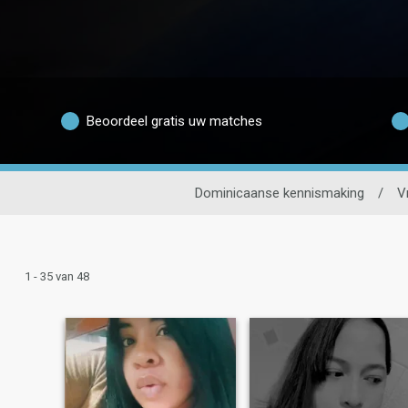
Beoordeel gratis uw matches
Dominicaanse kennismaking
/
V
1 - 35 van 48