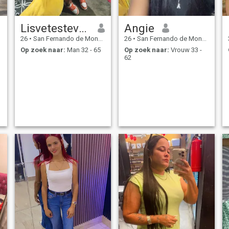
Lisvetestevez
Angie
26
•
San Fernando de Monte Cristi, Monte Cristi, Dominicaanse Rep...
26
•
San Fernando de Monte Cristi, Monte Cristi, Dominicaanse Rep...
Op zoek naar:
Man 32 - 65
Op zoek naar:
Vrouw 33 -
62