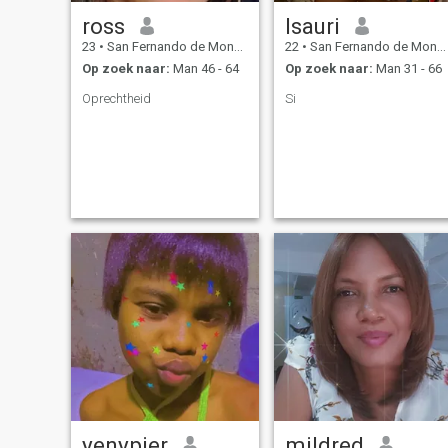
ross
Isauri
23
•
San Fernando de Monte Cristi, Monte Cristi, Dominicaanse Rep...
22
•
San Fernando de Monte Cristi, Monte Cristi, Dominicaanse Rep...
Op zoek naar:
Man 46 - 64
Op zoek naar:
Man 31 - 66
Oprechtheid
Si
yenypier
mildred