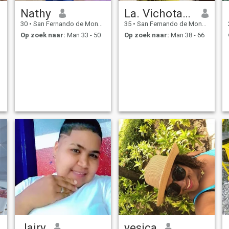
Nathy
La. Vichota😍
30
•
San Fernando de Monte Cristi, Monte Cristi, Dominicaanse Rep...
35
•
San Fernando de Monte Cristi, Monte Cristi, Dominicaanse Rep...
Op zoek naar:
Man 33 - 50
Op zoek naar:
Man 38 - 66
Jairy
yesica