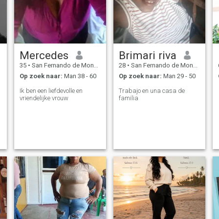
Mercedes
Brimari riva
35
•
San Fernando de Monte Cristi, Monte Cristi, Dominicaanse Rep...
28
•
San Fernando de Monte Cristi, Monte Cristi, Dominicaanse Rep...
Op zoek naar:
Man 38 - 60
Op zoek naar:
Man 29 - 50
Ik ben een liefdevolle en
Trabajo en una casa de
vriendelijke vrouw
familia