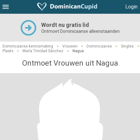
Login
Wordt nu gratis lid
Ontmoet Dominicaanse alleenstaanden
Dominicaanse kennismaking
>
Vrouwen
>
Dominicaanse
>
Singles
>
Plaats
>
María Trinidad Sánchez
>
Nagua
Ontmoet Vrouwen uit Nagua