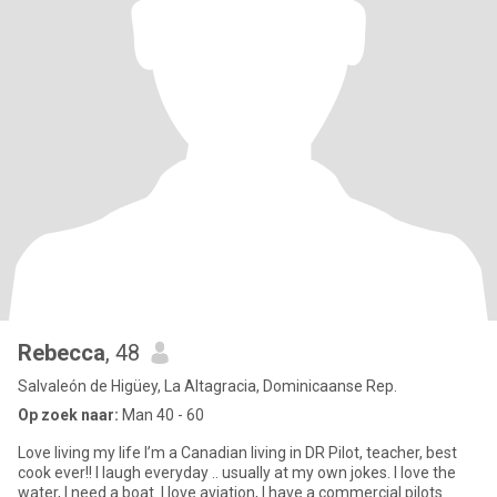
Rebecca
, 48
Salvaleón de Higüey, La Altagracia, Dominicaanse Rep.
Op zoek naar:
Man 40 - 60
Love living my life I’m a Canadian living in DR Pilot, teacher, best
cook ever!! I laugh everyday .. usually at my own jokes. I love the
water, I need a boat. I love aviation, I have a commercial pilots