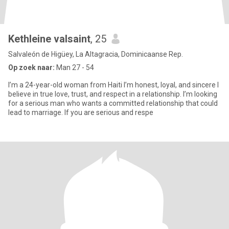
Kethleine valsaint
, 25
Salvaleón de Higüey, La Altagracia, Dominicaanse Rep.
Op zoek naar:
Man 27 - 54
I’m a 24-year-old woman from Haiti I’m honest, loyal, and sincere I
believe in true love, trust, and respect in a relationship. I’m looking
for a serious man who wants a committed relationship that could
lead to marriage. If you are serious and respe