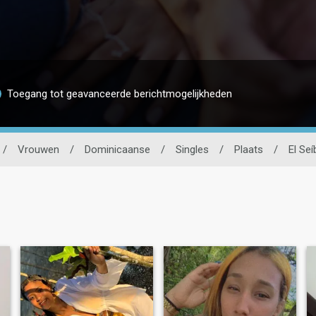
Toegang tot geavanceerde berichtmogelijkheden
/
Vrouwen
/
Dominicaanse
/
Singles
/
Plaats
/
El Seí