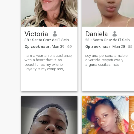
Victoria
Daniela
38
•
Santa Cruz de El Seibo, El Seíbo, Dominicaanse Rep.
23
•
Santa Cruz de El Seibo, El Seíbo, Dominicaanse Rep.
Op zoek naar:
Man 39 - 69
Op zoek naar:
Man 28 - 55
I am a woman of substance,
soy una persona amable
with a heart that is as
divertida respetuosa y
beautiful as my exterior.
alguna cositas más
Loyalty is my compass,
guiding my actions and
relationships. I believe in the
power of honesty and
fairness, and I strive to treat
everyone with respect and
understanding. I