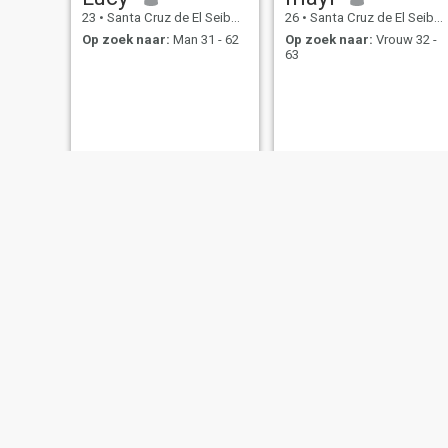
23
•
Santa Cruz de El Seibo, El Seíbo, Dominicaanse Rep.
26
•
Santa Cruz de El Seibo, El Seíbo, Dominicaanse Rep.
Op zoek naar:
Man 31 - 62
Op zoek naar:
Vrouw 32 -
63
yohana
Nena
49
•
Santa Cruz de El Seibo, El Seíbo, Dominicaanse Rep.
37
•
Santa Cruz de El Seibo, El Seíbo, Dominicaanse Rep.