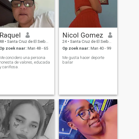
Raquel
Nicol Gomez
48
•
Santa Cruz de El Seibo, El Seíbo, Dominicaanse Rep.
24
•
Santa Cruz de El Seibo, El Seíbo, Dominicaanse Rep.
Op zoek naar:
Man 48 - 65
Op zoek naar:
Man 40 - 99
Me concidero una persona
Me gusta hacer deporte
honesta de valores, educada
bailar
y cariñosa.