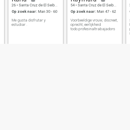
26
•
Santa Cruz de El Seibo, El Seíbo, Dominicaanse Rep.
54
•
Santa Cruz de El Seibo, El Seíbo, Dominicaanse Rep.
Op zoek naar:
Man 30 - 60
Op zoek naar:
Man 47 - 62
Me gusta disfrutar y
Voorbeeldige vrouw, discreet,
estudiar .
oprecht, eerlijkheid
todo.profesinaltrabajadors
Sule
Noemi
19
•
Santa Cruz de El Seibo, El Seíbo, Dominicaanse Rep.
22
•
Santa Cruz de El Seibo, El Seíbo, Dominicaanse Rep.