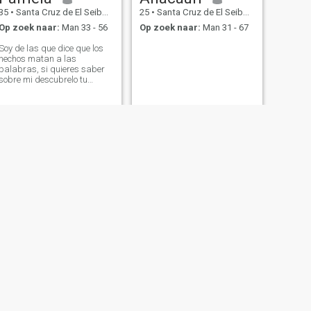
35
•
Santa Cruz de El Seibo, El Seíbo, Dominicaanse Rep.
25
•
Santa Cruz de El Seibo, El Seíbo, Dominicaanse Rep.
Op zoek naar:
Man 33 - 56
Op zoek naar:
Man 31 - 67
Soy de las que dice que los
hechos matan a las
palabras, si quieres saber
sobre mi descubrelo tu
mismo no quiero tu dinero
trabajo desde mis 13 años y
hace casi 11 años soy
maestra
VOLGENDE
Yokasta
30
•
Santa Cruz de El Seibo, El Seíbo, Dominicaanse Rep.