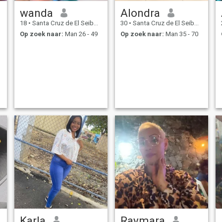
wanda
Alondra
18
•
Santa Cruz de El Seibo, El Seíbo, Dominicaanse Rep.
30
•
Santa Cruz de El Seibo, El Seíbo, Dominicaanse Rep.
Op zoek naar:
Man 26 - 49
Op zoek naar:
Man 35 - 70
Karla
Raymara