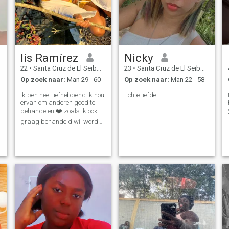
lis Ramírez
Nicky
22
•
Santa Cruz de El Seibo, El Seíbo, Dominicaanse Rep.
23
•
Santa Cruz de El Seibo, El Seíbo, Dominicaanse Rep.
Op zoek naar:
Man 29 - 60
Op zoek naar:
Man 22 - 58
Ik ben heel liefhebbend ik hou
Echte liefde
ervan om anderen goed te
behandelen ❤️ zoals ik ook
graag behandeld wil worden
Ami