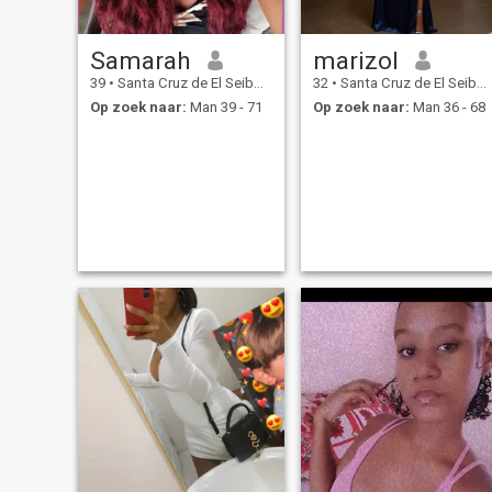
Samarah
marizol
39
•
Santa Cruz de El Seibo, El Seíbo, Dominicaanse Rep.
32
•
Santa Cruz de El Seibo, El Seíbo, Dominicaanse Rep.
Op zoek naar:
Man 39 - 71
Op zoek naar:
Man 36 - 68