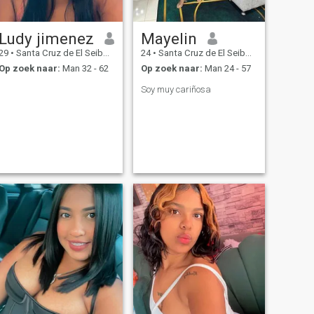
Ludy jimenez
Mayelin
29
•
Santa Cruz de El Seibo, El Seíbo, Dominicaanse Rep.
24
•
Santa Cruz de El Seibo, El Seíbo, Dominicaanse Rep.
Op zoek naar:
Man 32 - 62
Op zoek naar:
Man 24 - 57
Soy muy cariñosa