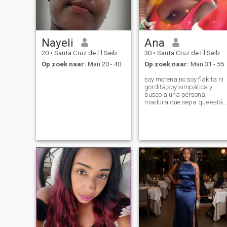
Nayeli
Ana
20
•
Santa Cruz de El Seibo, El Seíbo, Dominicaanse Rep.
30
•
Santa Cruz de El Seibo, El Seíbo, Dominicaanse Rep.
Op zoek naar:
Man 20 - 40
Op zoek naar:
Man 31 - 55
soy morena,no soy flakita ni
gordita,soy simpática y
busco a una persona
madura que sepa que está
dispuesto a establecer algo
serio y formal, mi