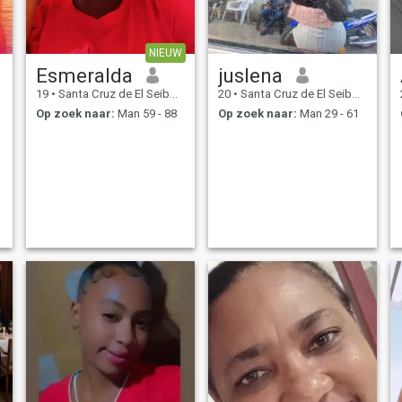
NIEUW
Esmeralda
juslena
19
•
Santa Cruz de El Seibo, El Seíbo, Dominicaanse Rep.
20
•
Santa Cruz de El Seibo, El Seíbo, Dominicaanse Rep.
Op zoek naar:
Man 59 - 88
Op zoek naar:
Man 29 - 61