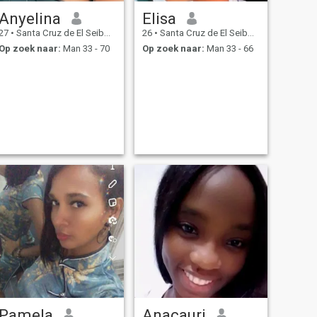
Anyelina
Elisa
27
•
Santa Cruz de El Seibo, El Seíbo, Dominicaanse Rep.
26
•
Santa Cruz de El Seibo, El Seíbo, Dominicaanse Rep.
Op zoek naar:
Man 33 - 70
Op zoek naar:
Man 33 - 66
Pamela
Anacauri