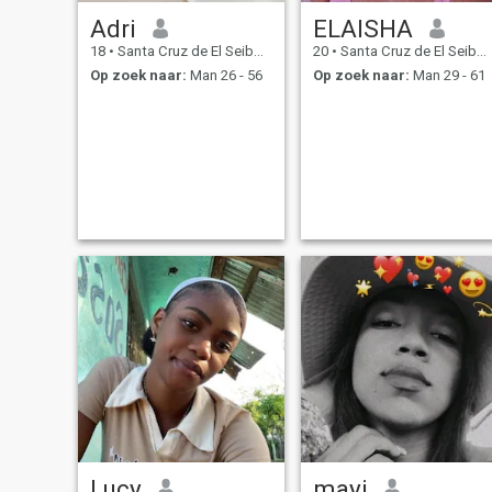
Adri
ELAISHA
18
•
Santa Cruz de El Seibo, El Seíbo, Dominicaanse Rep.
20
•
Santa Cruz de El Seibo, El Seíbo, Dominicaanse Rep.
Op zoek naar:
Man 26 - 56
Op zoek naar:
Man 29 - 61
Lucy
mayi