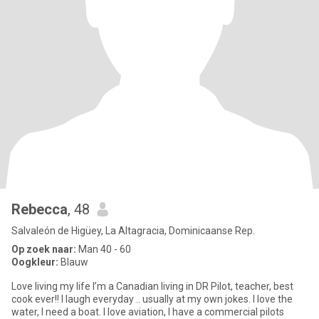
Rebecca
, 48
Salvaleón de Higüey, La Altagracia, Dominicaanse Rep.
Op zoek naar:
Man 40 - 60
Oogkleur:
Blauw
Love living my life I’m a Canadian living in DR Pilot, teacher, best
cook ever!! I laugh everyday .. usually at my own jokes. I love the
water, I need a boat. I love aviation, I have a commercial pilots