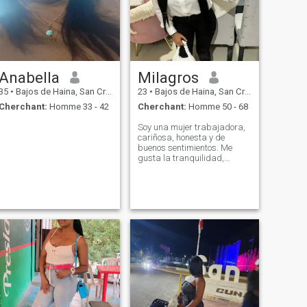
Anabella
Milagros
35
•
Bajos de Haina, San Cristóbal, Rep.Dominicaine
23
•
Bajos de Haina, San Cristóbal, Rep.Dominicaine
Cherchant:
Homme 33 - 42
Cherchant:
Homme 50 - 68
Soy una mujer trabajadora,
cariñosa, honesta y de
buenos sentimientos. Me
gusta la tranquilidad,
compartir en familia y
conocer personas con
buenas intenciones