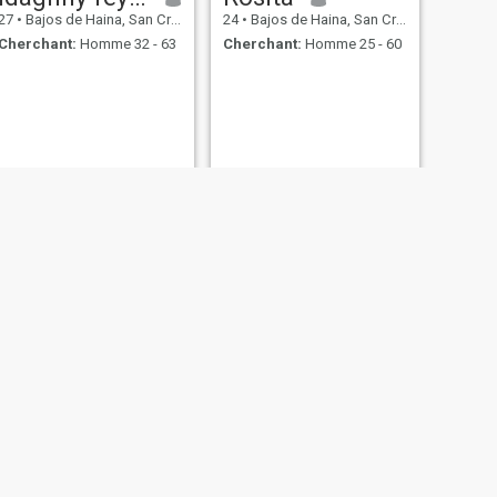
27
•
Bajos de Haina, San Cristóbal, Rep.Dominicaine
24
•
Bajos de Haina, San Cristóbal, Rep.Dominicaine
Cherchant:
Homme 32 - 63
Cherchant:
Homme 25 - 60
SUIVANT
mirca
30
•
Bajos de Haina, San Cristóbal, Rep.Dominicaine