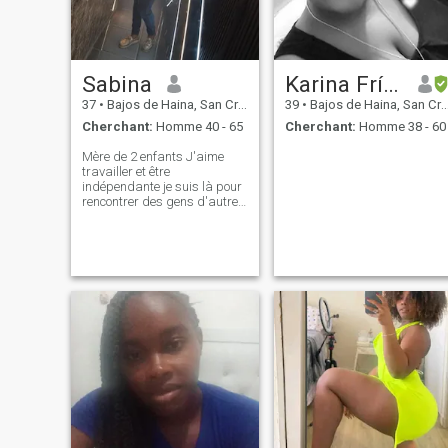
Sabina
Karina Frías
37
•
Bajos de Haina, San Cristóbal, Rep.Dominicaine
39
•
Bajos de Haina, San Cristóbal, Rep.Dominicaine
Cherchant:
Homme 40 - 65
Cherchant:
Homme 38 - 60
Mère de 2 enfants J'aime
travailler et être
indépendante je suis là pour
rencontrer des gens d'autres
cultures qui me donnent des
connaissances, je suis
dominicaine je ne veux pas
que vous résoudiez mes
problèmes, je comprends
que 2 personnes qui savent
ce qu'elles veulent savent
quelle est leur responsabilité,
je ne suis pas une femme de
moments ou me demande
des photos.