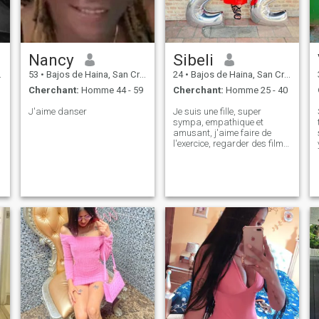
Nancy
Sibeli
53
•
Bajos de Haina, San Cristóbal, Rep.Dominicaine
24
•
Bajos de Haina, San Cristóbal, Rep.Dominicaine
Cherchant:
Homme 44 - 59
Cherchant:
Homme 25 - 40
J'aime danser
Je suis une fille, super
sympa, empathique et
amusant, j'aime faire de
l'exercice, regarder des films,
traîner avec des amis,
rencontrer des gens.