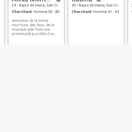
24
•
Bajos de Haina, San Cristóbal, Rep.Dominicaine
43
•
Bajos de Haina, San Cristóbal, Rep.Dominicaine
Cherchant:
Homme 50 - 80
Cherchant:
Homme 41 - 65
amoureux de la bonne
nourriture, des lieux, de la
musique aller faire une
promenade je profite d'un
bon moment de qualité avec
un verre de vin
NOUVEAU
Alexandra
Soy Bendecidas. ❤️
41
•
Bajos de Haina, San Cristóbal, Rep.Dominicaine