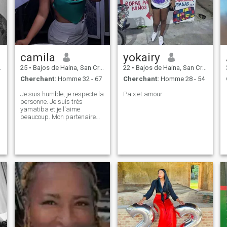
camila
yokairy
25
•
Bajos de Haina, San Cristóbal, Rep.Dominicaine
22
•
Bajos de Haina, San Cristóbal, Rep.Dominicaine
Cherchant:
Homme 32 - 67
Cherchant:
Homme 28 - 54
Je suis humble, je respecte la
Paix et amour
personne. Je suis très
yamatiba et je l'aime
beaucoup. Mon partenaire
m'aime.