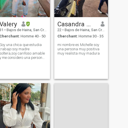
Valery
Casandra Michel
31
•
Bajos de Haina, San Cristóbal, Rep.Dominicaine
22
•
Bajos de Haina, San Cristóbal, Rep.Dominicaine
Cherchant:
Homme 40 - 50
Cherchant:
Homme 30 - 35
Soy una chica que estudia
mi nombre es Michelle soy
trabajo soy madre
una persona muy positiva
soltera,soy cariñoso amable
muy realista muy madura
y me considero una persona
de buen corazón.