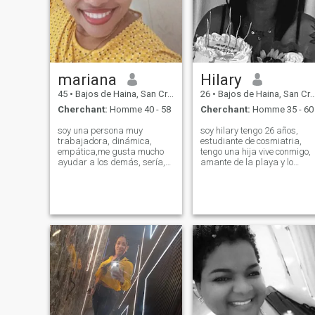
mariana
Hilary
45
•
Bajos de Haina, San Cristóbal, Rep.Dominicaine
26
•
Bajos de Haina, San Cristóbal, Rep.Dominicaine
Cherchant:
Homme 40 - 58
Cherchant:
Homme 35 - 60
soy una persona muy
soy hilary tengo 26 años,
trabajadora, dinámica,
estudiante de cosmiatria,
empática,me gusta mucho
tengo una hija vive conmigo,
ayudar a los demás, sería,
amante de la playa y lo
enfocada en lo que quiero
nuevo, esperando conocer a
muy humanitaria,con mucho
alguien con la cual pueda
sentido de humor ,sensible
compartir mis gustos
,me gusta estar bien.
arreglada, perfumada muy
respetuoso y responsable,
comp