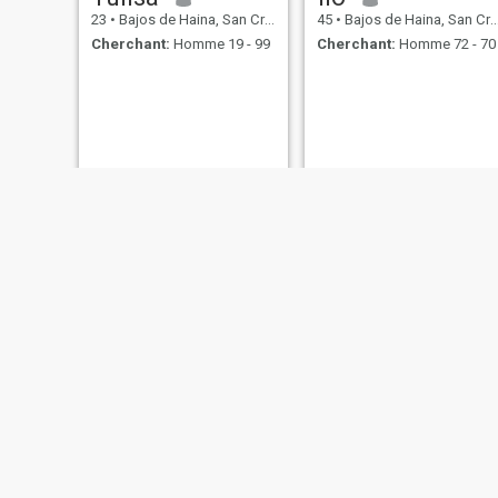
23
•
Bajos de Haina, San Cristóbal, Rep.Dominicaine
45
•
Bajos de Haina, San Cristóbal, Rep.Dominicaine
Cherchant:
Homme 19 - 99
Cherchant:
Homme 72 - 70
Angela
Katerin
34
•
Bajos de Haina, San Cristóbal, Rep.Dominicaine
25
•
Bajos de Haina, San Cristóbal, Rep.Dominicaine