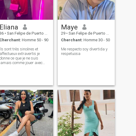
Eliana
Maye
36
•
San Felipe de Puerto Plata, Puerto Plata, Rep.Dominicaine
29
•
San Felipe de Puerto Plata, Puerto Plata, Rep.Dominicaine
Cherchant:
Homme 50 - 90
Cherchant:
Homme 30 - 50
Ils sont très sincères et
Me respecto soy divertida y
affectueux extravertis je
respetuosa
donne ce que je ne suis
jamais comme jouer avec
dema je suis très passionné
J'aime cuisiner pour être de
l'exercice