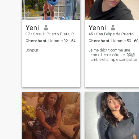
Yeni
Yenni
37
•
Sosuá, Puerto Plata, Rep.Dominicaine
45
•
San Felipe de Puerto Plata, Puerto Plata, Rep.Dominicaine
Cherchant:
Homme 32 - 54
Cherchant:
Homme 50 - 60
Bonjour
Je me décrit comme une
femme très confiante. 🥰🙌
humble et simple combattan