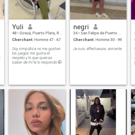
Yuli
negri
48
•
Sosuá, Puerto Plata, Rep.Dominicaine
34
•
San Felipe de Puerto Plata, Puerto Plata, Rep.Dominicaine
Cherchant:
Homme 47 - 67
Cherchant:
Homme 30 - 99
Soy simpática no me gustan
Je suis affectueuse, aimante.
los juegos me gusta el
t
respeto y lo que quieras
saber de mí te lo respondo 🤭