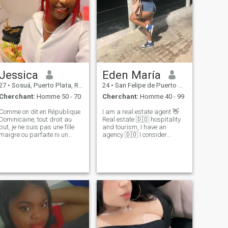
Jessica
Eden María
27
•
Sosuá, Puerto Plata, Rep.Dominicaine
24
•
San Felipe de Puerto Plata, Puerto Plata, Rep.Dominicaine
Cherchant:
Homme 50 - 70
Cherchant:
Homme 40 - 99
Comme on dit en République
I am a real estate agent 👋
Dominicaine, tout droit au
Real estate 🇩🇴 hospitality
but, je ne suis pas une fille
and tourism, I have an
maigre ou parfaite ni un
agency 🇩🇴 I consider
mannequin avec le corps
myself a fun person, capable
parfait, non, je n'ai pas le
of doing great things ☀️ I love
ventre très plat, je pèse 164
the sea and everything
livres, Je ne cherche pas un
related to the ocean 🌊
prince charmant ou un
socially proactive and
homme parfait avec des
responsible 💞 I
fessiers parfaits. Je veux
juste quelqu'un avec un bon
cœur, qui m'accepte comme
je suis et m'aime comme je
suis pour qui je suis. Qu'il
accepte mes qualités. Mais