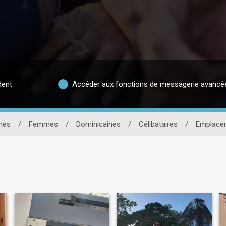
dent
Accéder aux fonctions de messagerie avancé
nes
/
Femmes
/
Dominicaines
/
Célibataires
/
Emplace