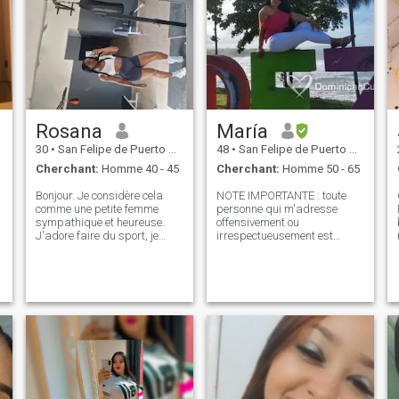
Rosana
María
30
•
San Felipe de Puerto Plata, Puerto Plata, Rep.Dominicaine
48
•
San Felipe de Puerto Plata, Puerto Plata, Rep.Dominicaine
Cherchant:
Homme 40 - 45
Cherchant:
Homme 50 - 65
Bonjour. Je considère cela
NOTE IMPORTANTE : toute
comme une petite femme
personne qui m'adresse
sympathique et heureuse.
offensivement ou
J'adore faire du sport, je
irrespectueusement est
voudrais connaître un
signalée et bloquée de sorte
merveilleux homme, et surtout
qu'il est clair que TOUS ceux
s
qu'il ait un bon coeur et qu'il
qui entrent sur cette page ne
aime jouir de la vie. Si vous te
sont pas à la recherche de
apetece me connaissez, je
plaisir ou sont des
serai ravie de connaître vous
prostituées, si ce que vous
aussi 🙂
cherchez est amusant, Allez
dans une boîte de nuit et ne
perdez pas votre temps à
m'écrire que je ne suis pas le
divertissement de personne
Je serai très honnête Je