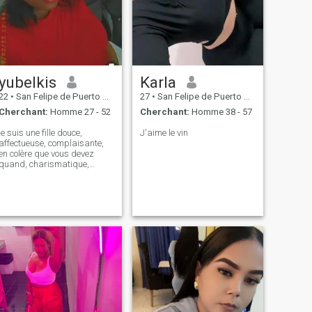
si vous cherchez quelqu'un
de gentil, amusant, aimant
et doux, c'est moi. Je ne veux
pas décrire quelque chose
que je ne suis pas. Je veux
juste être honnête
yubelkis
Karla
22
•
San Felipe de Puerto Plata, Puerto Plata, Rep.Dominicaine
27
•
San Felipe de Puerto Plata, Puerto Plata, Rep.Dominicaine
Cherchant:
Homme 27 - 52
Cherchant:
Homme 38 - 57
je suis une fille douce,
J'aime le vin
affectueuse, complaisante,
en colère que vous devez
quand, charismatique,
instruite et très sympathique