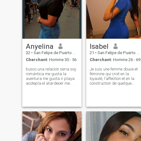
Anyelina
Isabel
32
•
San Felipe de Puerto Plata, Puerto Plata, Rep.Dominicaine
21
•
San Felipe de Puerto Plata, Puerto Plata, Rep.Dominicaine
Cherchant:
Homme 30 - 56
Cherchant:
Homme 26 - 69
busco una relación seria soy
Je suis une femme douce et
romántica me gusta la
féminine qui croit en la
aventura me gusta ir playa
loyauté, l’affection et en la
acotepla el atardecer me
construction de quelque
gusta cosina soy optimista
chose de significatif. J'aime
espotania me gusta
les bonnes conversations, les
aventura busco alguien tan
dîners confortables, les soin
interesado como yo de una
de la peau et rendre la vie
relación seria soy detallista
belle de petites manières.
me gusta la pelícu
J’admire les hommes
respectueux, généreux et qui
savent ce qu’ils veulent. Si
vous cherchez une femme au
cœur doux avec qui
construire, j’aimerais avoir
de vos nouvelles. »🍃