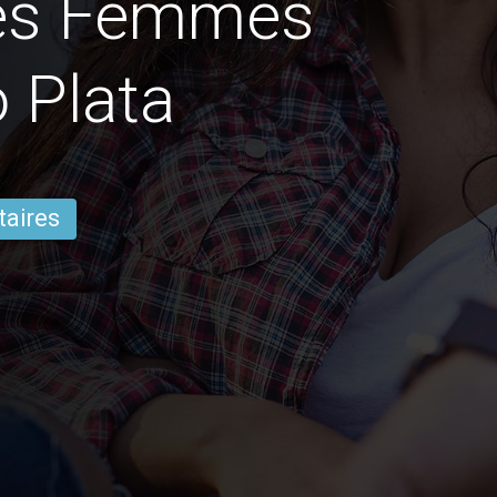
des Femmes
 Plata
taires