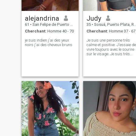
alejandrina
Judy
61
•
San Felipe de Puerto Plata, Puerto Plata, Rep.Dominicaine
35
•
Sosuá, Puerto Plata, Rep.Dominicaine
Cherchant:
Homme 40 - 70
Cherchant:
Homme 37 - 67
je suis indien j'ai des yeux
Je suis une personne très
noirs j'ai des cheveux bruns
calme et positive. J'essaie de
vivre toujours avec le sourire
sur le visage. Je suis très
gentille et j'apprécie les
mêmes gens. Je suis une
femme sérieuse et
déterminée. J'essaie
d'obtenir de la vie tout ce qui
est positif et beau, parce que
c'est très important pour moi
belle et longue vie. J'apprécie
tellement le romantisme,
parce que je suis une des
femmes les plus
romantiques. Je serai
passionné avec une
personne qui trouvera le bon
chemin vers mon cœur et
mon âme. Je suis joyeuse,
passionnée et réelle. Je suis
une personne qui apprécie