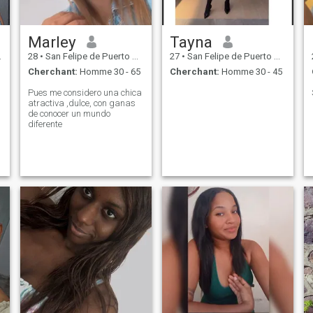
Marley
Tayna
28
•
San Felipe de Puerto Plata, Puerto Plata, Rep.Dominicaine
27
•
San Felipe de Puerto Plata, Puerto Plata, Rep.Dominicaine
Cherchant:
Homme 30 - 65
Cherchant:
Homme 30 - 45
Pues me considero una chica
atractiva ,dulce, con ganas
de conocer un mundo
diferente