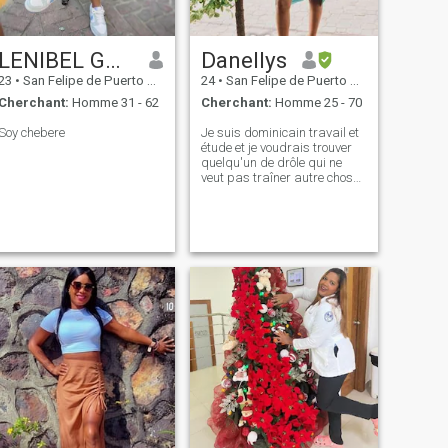
LENIBEL GARCÍA
Danellys
23
•
San Felipe de Puerto Plata, Puerto Plata, Rep.Dominicaine
24
•
San Felipe de Puerto Plata, Puerto Plata, Rep.Dominicaine
Cherchant:
Homme 31 - 62
Cherchant:
Homme 25 - 70
Soy chebere
Je suis dominicain travail et
étude et je voudrais trouver
quelqu'un de drôle qui ne
veut pas traîner autre chose
qui veut quelque chose de
réel quelque chose
d'authentique