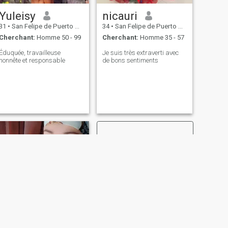
Yuleisy
nicauri
31
•
San Felipe de Puerto Plata, Puerto Plata, Rep.Dominicaine
34
•
San Felipe de Puerto Plata, Puerto Plata, Rep.Dominicaine
Cherchant:
Homme 50 - 99
Cherchant:
Homme 35 - 57
Éduquée, travailleuse
Je suis très extraverti avec
honnête et responsable
de bons sentiments
SUIVANT