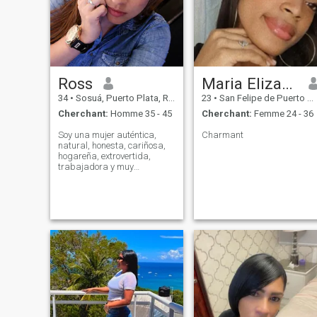
Ross
Maria Elizabeth
34
•
Sosuá, Puerto Plata, Rep.Dominicaine
23
•
San Felipe de Puerto Plata, Puerto Plata, Rep.Dominicaine
Cherchant:
Homme 35 - 45
Cherchant:
Femme 24 - 36
Soy una mujer auténtica,
Charmant
natural, honesta, cariñosa,
hogareña, extrovertida,
trabajadora y muy
apasionada. Me gusta
cocinar y compartir con
familia y amigos. Me
apasiona la naturaleza y
conocer nuevos lugares; Me
encanta el café, el vino tinto y
la b