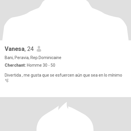
Vanesa
, 24
Bani, Peravia, Rep.Dominicaine
Cherchant:
Homme 30 - 50
Divertida , me gusta que se esfuercen aún que sea en lo mínimo
🫧