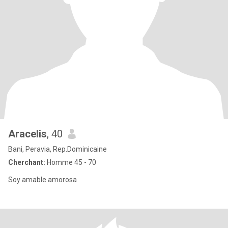
Aracelis
, 40
Bani, Peravia, Rep.Dominicaine
Cherchant:
Homme 45 - 70
Soy amable amorosa