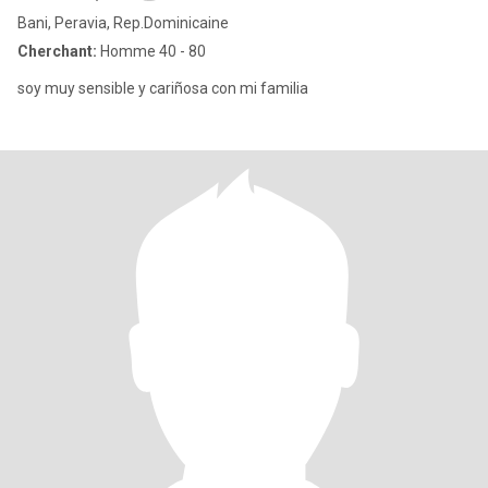
Bani, Peravia, Rep.Dominicaine
Cherchant:
Homme 40 - 80
soy muy sensible y cariñosa con mi familia