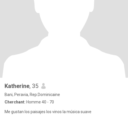
Katherine
, 35
Bani, Peravia, Rep.Dominicaine
Cherchant:
Homme 40 - 70
Me gustan los paisajes los vinos la música suave