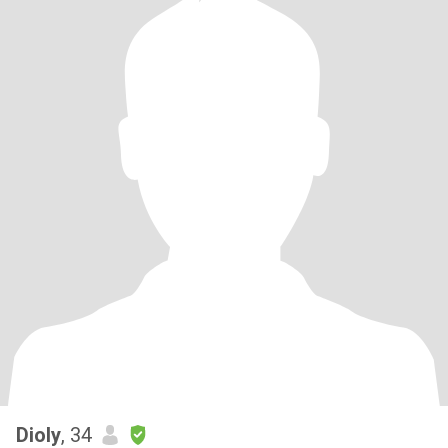
Dioly
, 34