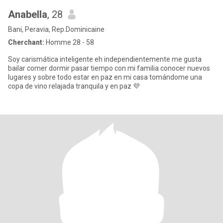
Anabella
, 28
Bani, Peravia, Rep.Dominicaine
Cherchant:
Homme 28 - 58
Soy carismática inteligente eh independientemente me gusta
bailar comer dormir pasar tiempo con mi familia conocer nuevos
lugares y sobre todo estar en paz en mi casa tomándome una
copa de vino relajada tranquila y en paz 💜