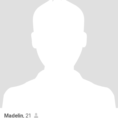
Madelin
, 21