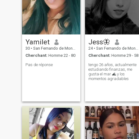
Yamilet
Jess🦋
30
•
San Fernando de Monte Cristi, Monte Cristi, Rep.Dominicaine
24
•
San Fernando de Monte Cristi, Monte Cristi, Rep.Dominicaine
Cherchant:
Homme 22 - 80
Cherchant:
Homme 29 - 58
Pas de réponse
tengo 26 años, actualmente
estudiando finanzas, me
gusta el mar 🌊 y los
momentos agradables