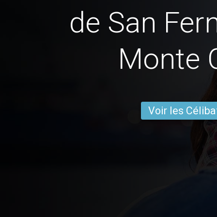
de San Fer
Monte C
Voir les Céliba