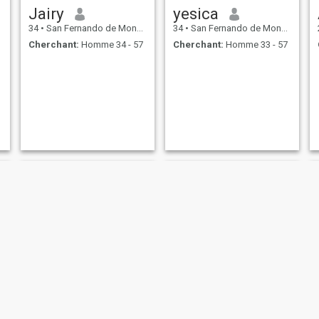
Jairy
yesica
34
•
San Fernando de Monte Cristi, Monte Cristi, Rep.Dominicaine
34
•
San Fernando de Monte Cristi, Monte Cristi, Rep.Dominicaine
Cherchant:
Homme 34 - 57
Cherchant:
Homme 33 - 57
Estephany
heidy