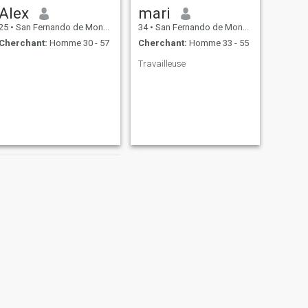
Alex
mari
25
•
San Fernando de Monte Cristi, Monte Cristi, Rep.Dominicaine
34
•
San Fernando de Monte Cristi, Monte Cristi, Rep.Dominicaine
Cherchant:
Homme 30 - 57
Cherchant:
Homme 33 - 55
Travailleuse
SUIVANT
anibelka