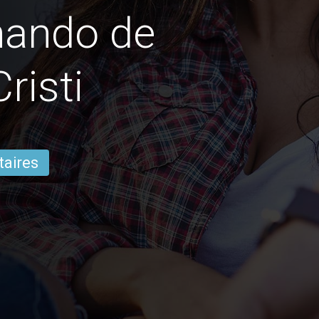
nando de
risti
taires