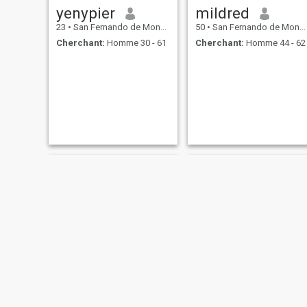
yenypier
mildred
23
•
San Fernando de Monte Cristi, Monte Cristi, Rep.Dominicaine
50
•
San Fernando de Monte Cristi, Monte Cristi, Rep.Dominicaine
Cherchant:
Homme 30 - 61
Cherchant:
Homme 44 - 62
Leydi Gonzales
Bersabel