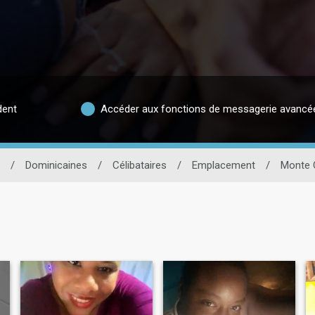
dent
Accéder aux fonctions de messagerie avancé
/
Dominicaines
/
Célibataires
/
Emplacement
/
Monte C