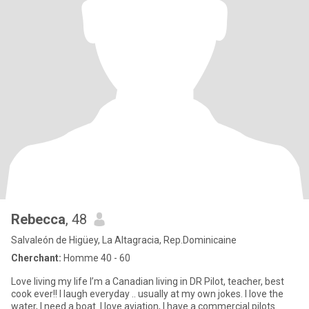
Rebecca
, 48
Salvaleón de Higüey, La Altagracia, Rep.Dominicaine
Cherchant:
Homme 40 - 60
Love living my life I’m a Canadian living in DR Pilot, teacher, best
cook ever!! I laugh everyday .. usually at my own jokes. I love the
water, I need a boat. I love aviation, I have a commercial pilots