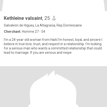
Kethleine valsaint
, 25
Salvaleón de Higüey, La Altagracia, Rep.Dominicaine
Cherchant:
Homme 27 - 54
I’m a 24-year-old woman from Haiti I’m honest, loyal, and sincere I
believe in true love, trust, and respect in a relationship. I’m looking
for a serious man who wants a committed relationship that could
lead to marriage. If you are serious and respe