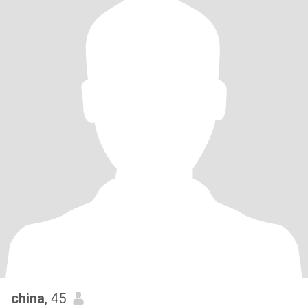
china
, 45